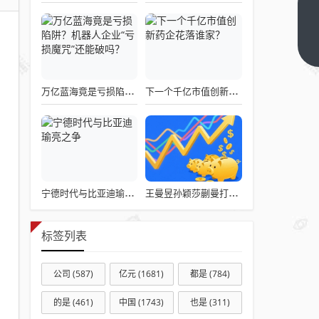
烟民
的一
大误
下一
篇
区在
于
万亿蓝海竟是亏损陷阱？机器人企业“亏损魔咒”还能破吗？
下一个千亿市值创新药企花落谁家？
“xyz
比二
手烟
更有
害，
先禁
宁德时代与比亚迪瑜亮之争
王曼昱孙颖莎蒯曼打出3个3-0，蒯曼230位排名差碾压，中国女团太稳了
了再
来控
标签列表
烟”
公司
(587)
亿元
(1681)
都是
(784)
的是
(461)
中国
(1743)
也是
(311)