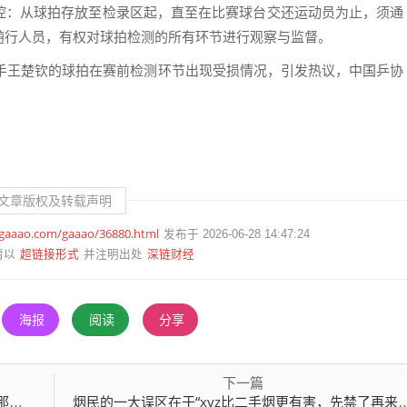
控：从球拍存放至检录区起，直至在比赛球台交还运动员为止，须通
随行人员，有权对球拍检测的所有环节进行观察与监督。
选手王楚钦的球拍在赛前检测环节出现受损情况，引发热议，中国乒协
文章版权及转载声明
.gaaao.com/gaaao/36880.html
发布于 2026-06-28 14:47:24
超链接形式
深链财经
请以
并注明出处
海报
阅读
分享
下一篇
不行
烟民的一大误区在于“xyz比二手烟更有害，先禁了再来控烟”