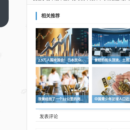
我侄
子初
相关推荐
中刚
上一
篇
毕
业，
打球
骑车
街舞
2.5万人围攻国会！日本民众怒了：让她下台！
旱冰
滑板
游
戏，
那是
我曾经找了一个22公里的岗位，坚持了2个星期就坚持不下去了
一把
好
手，
发表评论
就是