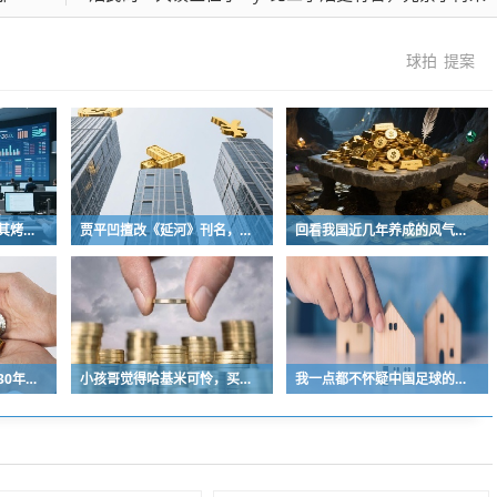
球拍
提案
曾经的街头顶流，土耳其烤肉为什么消失了？
贾平凹擅改《延河》刊名，到底错在哪里？这三点才是问题的关键
回看我国近几年养成的风气习惯
中国青少年足球人口近30年是断崖式下降
小孩哥觉得哈基米可怜，买了火腿肠喂哈基米，结果哈基米直接叼走他的鹦鹉…
我一点都不怀疑中国足球的未来