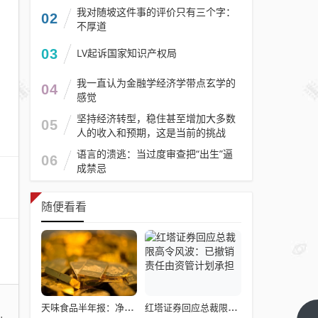
我对随坡这件事的评价只有三个字：
02
不厚道
03
LV起诉国家知识产权局
我一直认为金融学经济学带点玄学的
04
感觉
坚持经济转型，稳住甚至增加大多数
05
人的收入和预期，这是当前的挑战
语言的溃逃：当过度审查把“出生”逼
06
成禁忌
随便看看
天味食品半年报：净利下滑23%，下半年需狂揽26亿救命钱！
红塔证券回应总裁限高令风波：已撤销 责任由资管计划承担