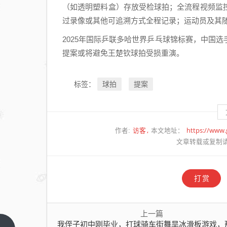
（如透明塑料盒）存放受检球拍；全流程视频监
过录像或其他可追溯方式全程记录；运动员及其
2025年国际乒联多哈世界乒乓球锦标赛，中国
提案或将避免王楚钦球拍受损重演。
球拍
提案
标签：
访客
https://www
作者:
本文地址：
文章转载或复制
打赏
上一篇
我侄子初中刚毕业，打球骑车街舞旱冰滑板游戏，那是一把好手，就是学习