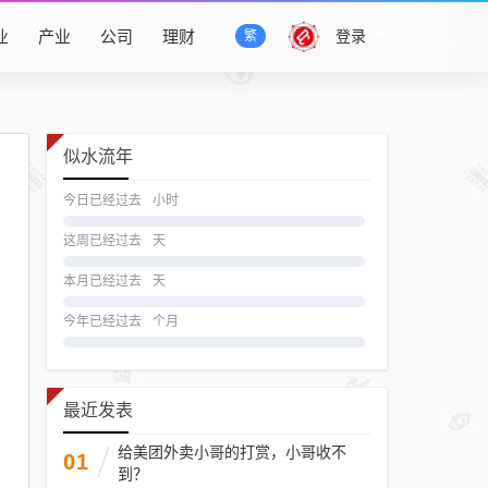
业
产业
公司
理财
登录
繁
似水流年
今日已经过去
小时
这周已经过去
天
本月已经过去
天
今年已经过去
个月
最近发表
给美团外卖小哥的打赏，小哥收不
01
到？