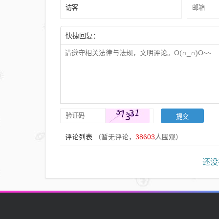
学习
不行
快捷回复：
评论列表
（暂无评论，
38603
人围观）
还没