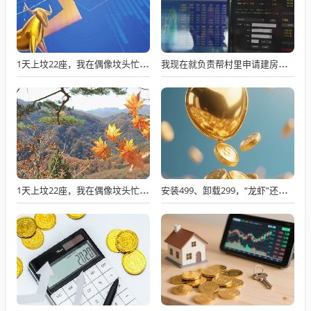
1天上坟22座，我在偶像坟头忙疯了
我现在就负责帮村里申请建房的工作，现在村里不是盖不起，是没地没指标！
1天上坟22座，我在偶像坟头忙疯了
安装499、卸载299，“龙虾”还能“活”多久？