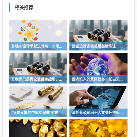
相关推荐
卧铺车设计早就过时啦，非常不具备人性化
建议迅速逃离美股美债泡沫，AI正加速而非延缓其泡沫破裂
互联网已是舆论监督主战场，让我们用这五点珍惜它
国内坑人的景区很多，长白天池只是其中被坑印象最深的那一个
“又酷又飒的中国女保镖”射击夺冠
深圳某公司出于人文关怀推出内部托管，结果无孩单身员工举报了，核心理由有两个