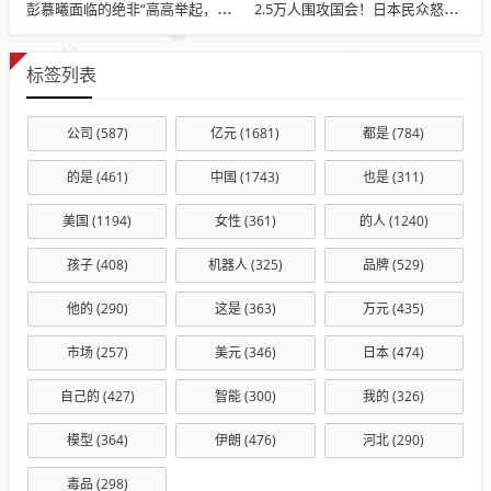
彭慕曦面临的绝非“高高举起，轻轻放下”
2.5万人围攻国会！日本民众怒了：让她下台！
标签列表
公司
(587)
亿元
(1681)
都是
(784)
的是
(461)
中国
(1743)
也是
(311)
美国
(1194)
女性
(361)
的人
(1240)
孩子
(408)
机器人
(325)
品牌
(529)
他的
(290)
这是
(363)
万元
(435)
市场
(257)
美元
(346)
日本
(474)
自己的
(427)
智能
(300)
我的
(326)
模型
(364)
伊朗
(476)
河北
(290)
毒品
(298)