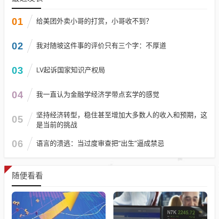
01
给美团外卖小哥的打赏，小哥收不到？
02
我对随坡这件事的评价只有三个字：不厚道
03
LV起诉国家知识产权局
04
我一直认为金融学经济学带点玄学的感觉
坚持经济转型，稳住甚至增加大多数人的收入和预期，这
05
是当前的挑战
06
语言的溃逃：当过度审查把“出生”逼成禁忌
随便看看