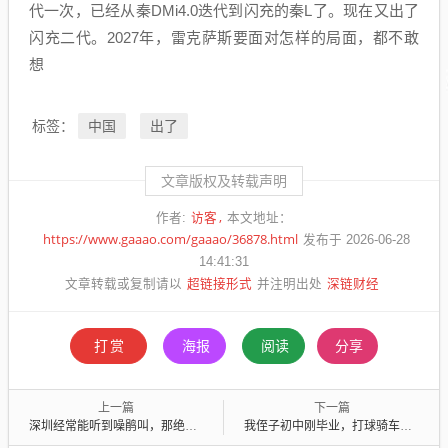
代一次，已经从秦DMi4.0迭代到闪充的秦L了。现在又出了
闪充二代。2027年，雷克萨斯要面对怎样的局面，都不敢
想
中国
出了
标签：
文章版权及转载声明
访客
作者:
本文地址：
https://www.gaaao.com/gaaao/36878.html
发布于 2026-06-28
14:41:31
超链接形式
深链财经
文章转载或复制请以
并注明出处
打赏
海报
阅读
分享
上一篇
下一篇
深圳经常能听到噪鹃叫，那绝非一般叽叽喳喳的鸟叫可比，真的会让人烦躁
我侄子初中刚毕业，打球骑车街舞旱冰滑板游戏，那是一把好手，就是学习不行