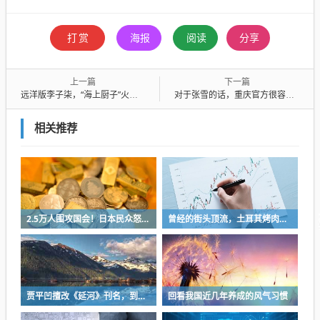
打赏
海报
阅读
分享
上一篇
下一篇
远洋版李子柒，“海上厨子”火成真人海绵宝宝
对于张雪的话，重庆官方很容易回应
相关推荐
2.5万人围攻国会！日本民众怒了：让她下台！
曾经的街头顶流，土耳其烤肉为什么消失了？
贾平凹擅改《延河》刊名，到底错在哪里？这三点才是问题的关键
回看我国近几年养成的风气习惯