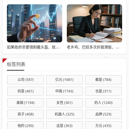
如果政府非要强制戴头盔，就得先让电动自行车有个放头盔的地方
老乡鸡、巴奴多次折戟港股，餐饮上市变难了吗？
标签列表
公司
(587)
亿元
(1681)
都是
(784)
的是
(461)
中国
(1743)
也是
(311)
美国
(1194)
女性
(361)
的人
(1240)
孩子
(408)
机器人
(325)
品牌
(529)
他的
(290)
这是
(363)
万元
(435)