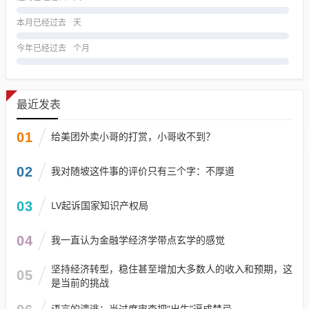
本月已经过去
天
今年已经过去
个月
最近发表
01
给美团外卖小哥的打赏，小哥收不到？
02
我对随坡这件事的评价只有三个字：不厚道
03
LV起诉国家知识产权局
04
我一直认为金融学经济学带点玄学的感觉
坚持经济转型，稳住甚至增加大多数人的收入和预期，这
05
是当前的挑战
语言的溃逃：当过度审查把“出生”逼成禁忌