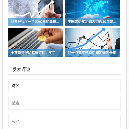
我曾经找了一个22公里的岗位，坚持了2个星期就坚持不下去了
中国青少年足球人口近30年是断崖式下降
小孩哥觉得哈基米可怜，买了火腿肠喂哈基米，结果哈基米直接叼走他的鹦鹉…
我一点都不怀疑中国足球的未来
发表评论