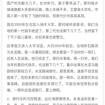
国产的也都大几千。在90年代，属于奢侈品了。那时候乡
镇道路都大多是碎石路，路上车辆不多，主要是大货车。中
国人第一次有了飞驰的体验，但是代价也极其高昂。
我在2000年左右加入骑手大军，那时候听前辈讲，我们当
地的第一代骑手绝迹了，第二代也没剩下几个了。当然留下
了不少孤儿寡母，对后来者也是警示。
后来我又进入大学深造，大约2004年前后，当地碎石路改
为水泥路。我一次暑假回家，想去看望一下当时的一哥们，
后有人告诉我，他已经走了，摩托车事故。再一打听，我们
当年的第四代骑手，也没剩下几个了。集中出事在水泥马路
刚修好那段日子。水泥路骑摩托，那是真爽，速度不自觉就
提高了，危险系数也几何级增长。那一两年，正是摩托车出
事高峰。后面就听说摩托车禁行了，可能当地觉得有点极
端，一两年后变成限行，要上牌照。
2、摩托车的可控程度，远比电摩难得多。本身油车就重一