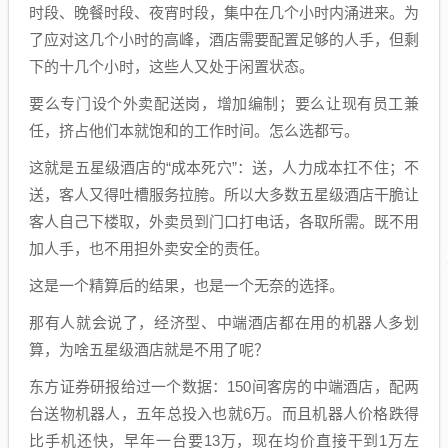
时段、晚餐时段、夜宵时段，集中在几个小时内涌进来。为
了应对这几个小时的高峰，酒店需要配置足够的人手，但剩
下的十几个小时，这些人又处于闲置状态。
要么专门设个外卖配送岗，增加编制；要么让现有员工兼
任，挤占他们本就饱和的工作时间。怎么选都亏。
这就是五星级酒店的“成本死穴”：送，人力成本扛不住；不
送，客人又得吐槽服务拉胯。所以大多数五星级酒店干脆让
客人自己下楼取，外卖员到门口打电话，各取所需。既不用
加人手，也不用担外卖安全的责任。
这是一个精算后的结果，也是一个无奈的选择。
那有人就会说了，经济型、中端酒店都在用的机器人多划
算，为啥五星级酒店就是不用了呢？
东方证券研报给过一个数据：150间客房的中端酒店，配两
台送物机器人，五年总投入也就6万。而且机器人价格跌得
比手机还快，早年一台要13万，现在均价直接干到1万左