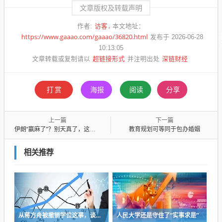
文章版权及转载声明
访客
作者:
本文地址：
https://www.gaaao.com/gaaao/36820.html
发布于 2026-06-28
10:13:05
超链接形式
深链财经
文章转载或复制请以
并注明出处
打赏
海报
阅读
分享
上一篇
下一篇
伊朗“赢麻了”？别天真了，这场战争根本没有赢家
教育规划可等同于包办婚姻
相关推荐
从蒋方舟被撤销学位这事，谈谈小某书上常说的“先上桌”的危险性
人民大学还是守住了“实事求是”