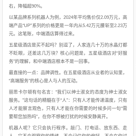
右，降幅超90%。
以某品牌系列机器人为例，2024年平均售价仅2.09万元，高
端产品“UP”系列的价格更是一年内从5.42万元腰斩至2.23万
元。这笔账，中端酒店算得过来。
五星级酒店是买不起吗？别逗了，人家连几十万的水晶灯都
不眨眼，还差这几万块？核心问题是，五星级酒店对“好服
务”的理解，和中端酒店根本不是一回事。
最直接的一点：品牌调性。在五星级酒店从业者的认知里，
“高端服务”的核心是人与人的互动。
丽思卡尔顿有句名言：“我们以绅士淑女的态度为绅士淑女
服务。”这句话的精髓在于“人”：只有人才能传递温度，只有
人才能察言观色，只有人才能在你需要的时候多问一句“需
要帮您加热吗”，在你不想被打扰的时候安静离开。
机器人呢？它只会执行程序。敲门、打电话、放东西、走
人。它不会观察你的情绪，不会记住你的偏好，不会在你过