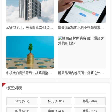
苦等43个月，募资却猛砍4.2亿！云汉芯城IPO背后的三重谜团
协会倡议智能玩具不得强制索取个人信息
中核钛白售资背后：战略调整还是家族资本运作
糖果品牌内卷突围：爆浆之外的新战场
标签列表
公司
(587)
亿元
(1681)
都是
(784)
的是
(461)
中国
(1743)
也是
(311)