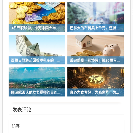
3名专职导游，卡死中国大半旅行社的脖子
巴掌大的布料卖上千元，还得排队几个月？
西藏自驾游却因哈啰租车的一起订单起纠纷 短信内容不堪入目
舌尖盛宴！别馋哭！第36届青岛国际啤酒节美食亮点抢先看
隋波能否认他发表视频的目的是为了博眼球赚流量，进而达到自己的商业目的吗？
真心为食客好，为商家号，为餐饮业好，难道不是应该私下切磋？
发表评论