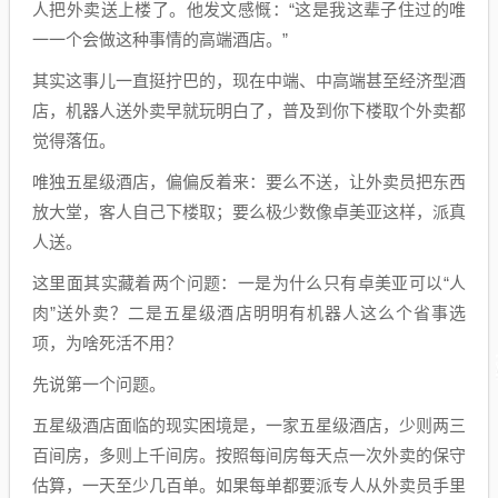
人把外卖送上楼了。他发文感慨：“这是我这辈子住过的唯
一一个会做这种事情的高端酒店。”
其实这事儿一直挺拧巴的，现在中端、中高端甚至经济型酒
店，机器人送外卖早就玩明白了，普及到你下楼取个外卖都
觉得落伍。
唯独五星级酒店，偏偏反着来：要么不送，让外卖员把东西
放大堂，客人自己下楼取；要么极少数像卓美亚这样，派真
人送。
这里面其实藏着两个问题：一是为什么只有卓美亚可以“人
肉”送外卖？二是五星级酒店明明有机器人这么个省事选
项，为啥死活不用？
先说第一个问题。
五星级酒店面临的现实困境是，一家五星级酒店，少则两三
百间房，多则上千间房。按照每间房每天点一次外卖的保守
估算，一天至少几百单。如果每单都要派专人从外卖员手里