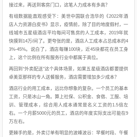
接过来，再送到客房门口，这笔人力成本有多高？
有组数据能直观感受下：美世中国联合浩华的《2022年酒
店人力资源白皮书》显示，疫情前，除了目的地度假村，一
线城市五星级酒店平均每间可售房的人工成本，2019年就
快摸到14万/间了。更夸张的是，酒店人工成本占总成本的4
3%-45%。说白了，酒店每赚100块，近45块都花在员工身
上，这个比例在所有服务行业中都属于高位。
再回到“外卖配送”这个具体场景，如果五星级酒店都要提供
卓美亚那样的专人送餐服务，酒店需要增加多少成本？
酒店行业的用工成本，远比你想象的复杂。一个员工的基本
工资，只是冰山一角。算上社保、公积金、食宿、工服、培
训、管理成本，综合用人成本通常是名义工资的1.5倍左
右。一个月薪5000元的员工，酒店的年度实际支出可能在9
万左右。
更棘手的是，外卖订单有明显的波峰波谷：早餐时段、午餐