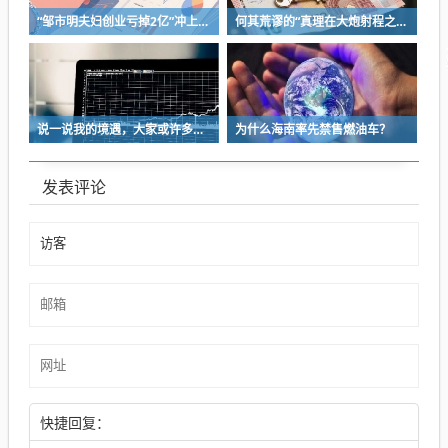
“邹市明夫妇创业亏掉2亿”冲上热搜！妻子冉莹颖自曝多个项目关停，不得不卖房偿债！
何其荒谬的“真理在大炮射程之内”
说一说我的境遇，大家或许多少能对于长沙这座城的人事物有些体会
为什么海南率先禁售燃油车？
发表评论
快捷回复：