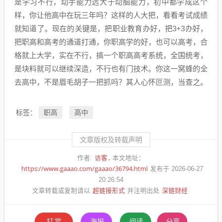
是学习不行，动手能力远大于动脑能力，初中都学成这个
样，你让他高中在玩三年吗？这样的人大把，看看考试成绩
就知道了。现在的关键是，把职业教育办好，把3+3办好，
把职高和高考的通道打通，你职高学的好，也可以高考，合
格就上大学，实在不行，搞一个职高高考系统，全国统考，
是块料就可以继续深造，不行也有门技术。你这一窝蜂的全
去高中，不是眉毛胡子一把抓吗？其人心怀叵测，当查之。
职高
高中
标签：
文章版权及转载声明
访客
作者:
本文地址：
https://www.gaaao.com/gaaao/36794.html
发布于 2026-06-27
20:26:54
超链接形式
深链财经
文章转载或复制请以
并注明出处
打赏
海报
阅读
分享