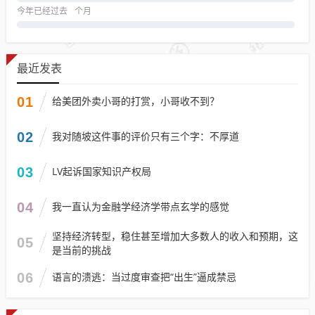
今年已经过去
个月
最近发表
01
给美团外卖小哥的打赏，小哥收不到？
02
我对随坡这件事的评价只有三个字：不厚道
03
LV起诉国家知识产权局
04
我一直认为金融学经济学带点玄学的感觉
坚持经济转型，稳住甚至增加大多数人的收入和预期，这
05
是当前的挑战
06
语言的溃逃：当过度审查把“出生”逼成禁忌