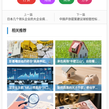
上一篇
下一篇
日本几个领头企业的大企业病也是很厉害的
中国乒协提案建议球拍管控标准化，防止王楚钦球拍受损案再上演
相关推荐
彭慕曦面临的绝非“高高举起，轻轻放下”
承包商场“半壁江山”，自助餐为什么越开越多？
说说在东航飞机上喷粪的“沙门世家”
陡然跌落的天才作家，牵出学界一个惊人的造假联盟