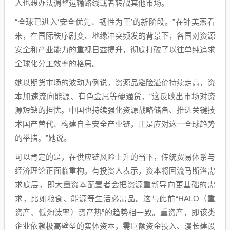
人也想办法调整运输路线或者转战其他市场。
“全球已进入‘安全优先、韧性为王’的新阶段。”在钟美燕看
来，在国际秩序剧变、地缘冲突频发的背景下，各国对资源
安全和产业能力的重视日益提升，彻底打破了以往单纯追求
全球化分工效率的格局。
她以期货市场的波动为例说，资源品避险溢价持续走高，资
本加速流向能源、有色金属等硬通货，“这反映出市场对资
源短缺的担忧。中国也持续强化资源战略储备、推进关键技
术国产替代、构建自主安全产业链，正是应对这一全球趋势
的举措。”她说。
可以肯定的是，在供应链风险上升的当下，传统贸易体系与
经济理论正面临重构。有投资人表示，资本将回流马斯洛需
求底层，即大量资本配置者会把资源重新导向更基础的需
求，比如粮食、能源等生活必需品。这与此前“HALO（重
资产、低淘汰率）资产热”的趋势相一致。重资产，即该类
企业依赖极高壁垒的实体资本，需巨额资金投入、漫长建设