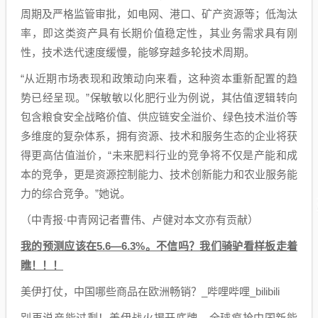
周期及严格监管审批，如电网、港口、矿产资源等；低淘汰
率，即这类资产具有长期价值稳定性，其业务需求具有刚
性，技术迭代速度缓慢，能够穿越多轮技术周期。
“从近期市场表现和政策动向来看，这种资本重新配置的趋
势已经呈现。”保敏敏以化肥行业为例说，其估值逻辑转向
包含粮食安全战略价值、供应链安全溢价、绿色技术溢价等
多维度的复杂体系，拥有资源、技术和服务生态的企业将获
得更高估值溢价，“未来肥料行业的竞争将不仅是产能和成
本的竞争，更是资源控制能力、技术创新能力和农业服务能
力的综合竞争。”她说。
（中青报·中青网记者曹伟、卢健对本文亦有贡献）
我的预测应该在5.6—6.3%。不信吗？我们骑驴看样板走着
瞧！！！
美伊打仗，中国哪些商品在欧洲畅销？_哔哩哔哩_bilibili
别再说产能过剩！美伊战火揭开底牌，全球疯抢中国新能