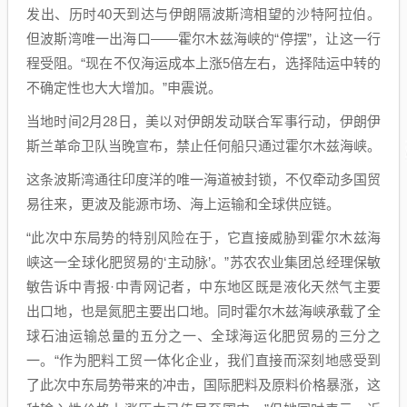
发出、历时40天到达与伊朗隔波斯湾相望的沙特阿拉伯。
但波斯湾唯一出海口——霍尔木兹海峡的“停摆”，让这一行
程受阻。“现在不仅海运成本上涨5倍左右，选择陆运中转的
不确定性也大大增加。”申震说。
当地时间2月28日，美以对伊朗发动联合军事行动，伊朗伊
斯兰革命卫队当晚宣布，禁止任何船只通过霍尔木兹海峡。
这条波斯湾通往印度洋的唯一海道被封锁，不仅牵动多国贸
易往来，更波及能源市场、海上运输和全球供应链。
“此次中东局势的特别风险在于，它直接威胁到霍尔木兹海
峡这一全球化肥贸易的‘主动脉’。”苏农农业集团总经理保敏
敏告诉中青报·中青网记者，中东地区既是液化天然气主要
出口地，也是氮肥主要出口地。同时霍尔木兹海峡承载了全
球石油运输总量的五分之一、全球海运化肥贸易的三分之
一。“作为肥料工贸一体化企业，我们直接而深刻地感受到
了此次中东局势带来的冲击，国际肥料及原料价格暴涨，这