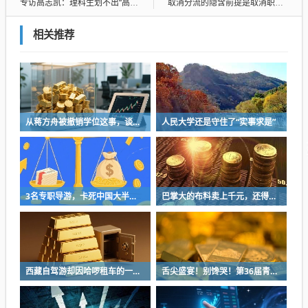
专访高志凯：理科生划不出“高志凯线”
取消分流的隐含前提是取消职校，全部都是普通高中
相关推荐
从蒋方舟被撤销学位这事，谈谈小某书上常说的“先上桌”的危险性
人民大学还是守住了“实事求是”
3名专职导游，卡死中国大半旅行社的脖子
巴掌大的布料卖上千元，还得排队几个月？
西藏自驾游却因哈啰租车的一起订单起纠纷 短信内容不堪入目
舌尖盛宴！别馋哭！第36届青岛国际啤酒节美食亮点抢先看