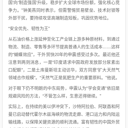
国’向‘制造强国’升级，稳步扩大全球市场份额，强化核心竞
争力。”钟美燕同时表示，但需警惕贸易壁垒、技术封锁等
外部干扰，要持续攻坚高端制造短板，巩固优势地位。
“安全优先、韧性为王”
从石油价格上涨延伸至化工产业链上游多种原材料，到通过
物流、制造、零售等多环节提高普通人的生活成本……这样
的“蝴蝶效应”，干外贸快20年的申震感受过多次。最近他还
注意到两则消息，一是“印度请求中国政府发放部分尿素出
口配额”，二是土库曼斯坦主动访华，双方同意“扩大天然气
领域合作规模”。“天然气正是氮肥生产的重要原料。”他说。
对于眼下仍不明朗的中东局势，申震认为“学会变通”依旧是
规避风险的方法，“不管怎么样，生意还得继续。”
实际上，在持续的美以伊冲突下，沙特阿拉伯、阿联酋和阿
曼已启动替代霍尔木兹海峡的物流走廊、港口运力和内陆运
输线路，以保障关键资源的顺利流通。富有韧性的中国外贸