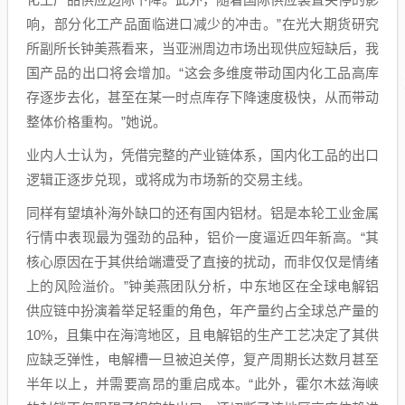
响，部分化工产品面临进口减少的冲击。”在光大期货研究
所副所长钟美燕看来，当亚洲周边市场出现供应短缺后，我
国产品的出口将会增加。“这会多维度带动国内化工品高库
存逐步去化，甚至在某一时点库存下降速度极快，从而带动
整体价格重构。”她说。
业内人士认为，凭借完整的产业链体系，国内化工品的出口
逻辑正逐步兑现，或将成为市场新的交易主线。
同样有望填补海外缺口的还有国内铝材。铝是本轮工业金属
行情中表现最为强劲的品种，铝价一度逼近四年新高。“其
核心原因在于其供给端遭受了直接的扰动，而非仅仅是情绪
上的风险溢价。”钟美燕团队分析，中东地区在全球电解铝
供应链中扮演着举足轻重的角色，年产量约占全球总产量的
10%，且集中在海湾地区，且电解铝的生产工艺决定了其供
应缺乏弹性，电解槽一旦被迫关停，复产周期长达数月甚至
半年以上，并需要高昂的重启成本。“此外，霍尔木兹海峡