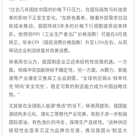
“过去几年困扰中国的价格下行压力，在国际局势与科技变
革的影响下正发生变化。”在颜色看来，随着外部需求拉动
和成本推动，我国持续3年多的价格下行周期或将迎来转
折。他预测PPI（工业生产者出厂价格指数）可能在6月底
转正，年末CPI（居民消费价格指数）升至1.5%左右，从而
带动企业利润修复并改善消费。
钟美燕也认为，我国制造业正迎来结构性突围机遇。一方
面，地缘冲突加剧供给不确定性，另一方面，AI算力、新能
源等产业爆发又推高工业品刚需，“全球供应链从‘效率优
先’转向‘安全优先’，稳定可靠的制造能力成为中国战略优
势。”
尤其是在全球陷入能源“焦虑”的当下，钟美燕提到，我国能
源结构多元化、煤化工等替代产业完善，有助于进一步削弱
国际原油、有色涨价的冲击，保障生产连续性。“这种供应
链韧性会逐渐沉淀为品牌信任度，推动我国从‘制造大