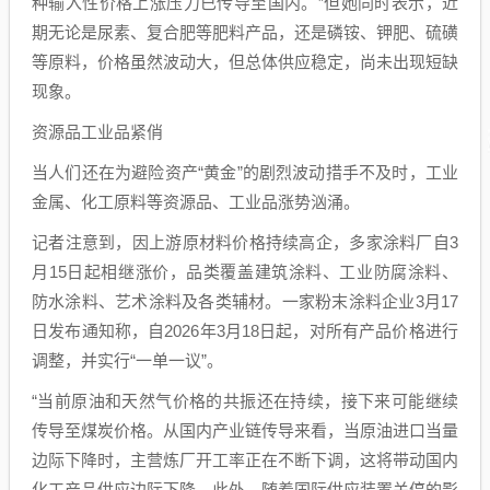
种输入性价格上涨压力已传导至国内。”但她同时表示，近
期无论是尿素、复合肥等肥料产品，还是磷铵、钾肥、硫磺
等原料，价格虽然波动大，但总体供应稳定，尚未出现短缺
现象。
资源品工业品紧俏
当人们还在为避险资产“黄金”的剧烈波动措手不及时，工业
金属、化工原料等资源品、工业品涨势汹涌。
记者注意到，因上游原材料价格持续高企，多家涂料厂自3
月15日起相继涨价，品类覆盖建筑涂料、工业防腐涂料、
防水涂料、艺术涂料及各类辅材。一家粉末涂料企业3月17
日发布通知称，自2026年3月18日起，对所有产品价格进行
调整，并实行“一单一议”。
“当前原油和天然气价格的共振还在持续，接下来可能继续
传导至煤炭价格。从国内产业链传导来看，当原油进口当量
边际下降时，主营炼厂开工率正在不断下调，这将带动国内
化工产品供应边际下降。此外，随着国际供应装置关停的影