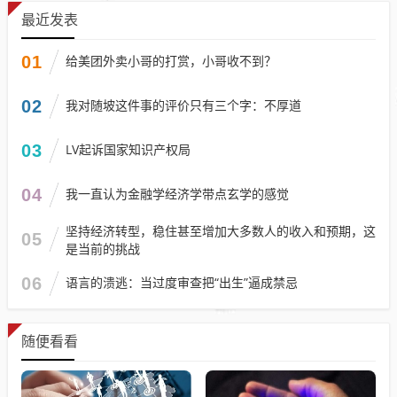
最近发表
01
给美团外卖小哥的打赏，小哥收不到？
02
我对随坡这件事的评价只有三个字：不厚道
03
LV起诉国家知识产权局
04
我一直认为金融学经济学带点玄学的感觉
坚持经济转型，稳住甚至增加大多数人的收入和预期，这
05
是当前的挑战
06
语言的溃逃：当过度审查把“出生”逼成禁忌
随便看看