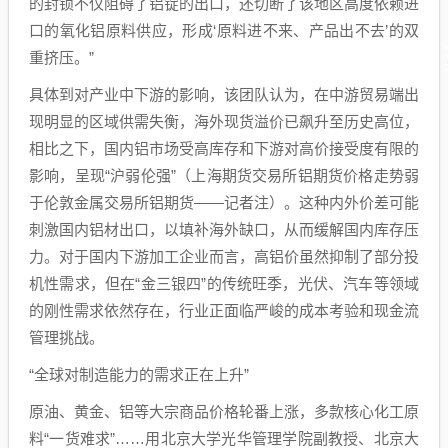
的封锁不仅阻碍了铝锭的出口，还切断了该地区高度依赖进
口的氧化铝原料供应，形成‘原料进不来、产品出不去’的双
重挤压。”
具体到对产业中下游的影响，该团队认为，在中游贸易端出
现明显的区域供需失衡，海外现货溢价已飙升至历史高位，
相比之下，国内铝市场受高库存和下游对高价接受度有限的
影响，呈现“沪弱伦强”（上海期货交易所铝期货价格走势弱
于伦敦金属交易所铝期货——记者注）。这种内外价差可能
刺激国内铝材出口，以填补海外缺口，从而缓解国内库存压
力。对于国内下游加工企业而言，高铝价虽然抑制了部分投
机性需求，但在“金三银四”的传统旺季，光伏、汽车等领域
的刚性需求依然存在，行业正面临严峻的成本考验和现金流
管理挑战。
“全球对制造能力的需求正在上升”
原油、黄金、铝等大宗商品价格轮番上涨，多款核心化工原
料“一货难求”……用北京大学光华管理学院副教授、北京大