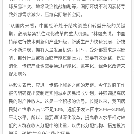
球贸易冲突、地缘政治挑战加剧等，国际环境不利因素将导
致外部需求减少，压缩实际增长空间。
“从国内来看，中国经济处于结构调整和转型升级的关键
期，必须紧紧抓住深化改革的重大机遇。”林毅夫说，中国
持续进行技术创新和产业升级，新质生产力快速发展，新技
术不断涌现，拥有大量发展机遇。同时，受外部需求走弱影
响，部分行业或将面临产能过剩压力，需要有效调整、稳妥
消化。传统产业也需要通过智能化、数字化、绿色化改造来
提质增效。
林毅夫表示，应进一步缩小城乡之间的差距。今年政府工作
报告明确提出要制定实施城乡居民增收计划，并强调提高居
民的财产性收入。这是一个积极的信号。长期以来，我国居
民财产性收入占比不足10%，远低于发达国家20%—30%的
平均水平。所以，需要通过深化改革，提高收入水平相对较
低的人群在收入分配中的比重，以优化分配结构、拓宽投资
渠道，破解“生产多消费少”困局。