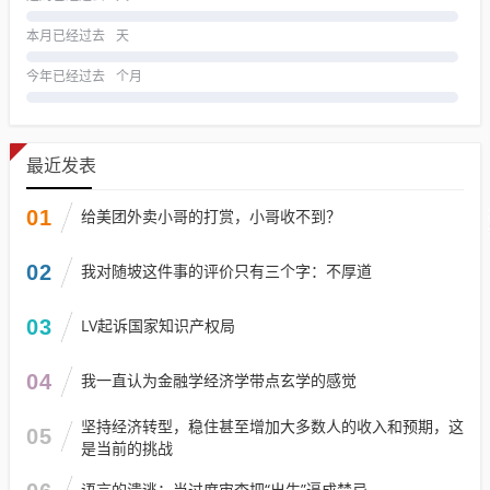
本月已经过去
天
今年已经过去
个月
最近发表
01
给美团外卖小哥的打赏，小哥收不到？
02
我对随坡这件事的评价只有三个字：不厚道
03
LV起诉国家知识产权局
04
我一直认为金融学经济学带点玄学的感觉
坚持经济转型，稳住甚至增加大多数人的收入和预期，这
05
是当前的挑战
语言的溃逃：当过度审查把“出生”逼成禁忌