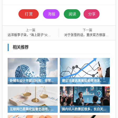
打赏
海报
阅读
分享
上一篇
下一篇
远洋版李子柒，“海上厨子”火成真人海绵宝宝
对于张雪的话，重庆官方很容易回应
相关推荐
卧铺车设计早就过时啦，非常不具备人性化
建议迅速逃离美股美债泡沫，AI正加速而非延缓其泡沫破裂
互联网已是舆论监督主战场，让我们用这五点珍惜它
国内坑人的景区很多，长白天池只是其中被坑印象最深的那一个