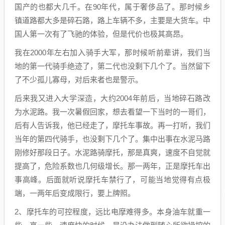
国产的也都大几千。在90年代，属于奢侈品了。那时候乡
镇道路都大多是碎石路，路上车辆不多，主要是大货车。中
国人第一次有了飞驰的体验，但是代价也极其高昂。
我在2000年左右加入骑手大军，那时候听前辈讲，我们当
地的第一代骑手绝迹了，第二代也没剩下几个了。当然留下
了不少孤儿寡母，对后来者也是警示。
后来我又进入大学深造，大约2004年前后，当地碎石路改
为水泥路。我一次暑假回家，想去看望一下当时的一哥们，
后有人告诉我，他已经走了，摩托车事故。再一打听，我们
当年的第四代骑手，也没剩下几个了。集中出事在水泥马路
刚修好那段日子。水泥路骑摩托，那是真爽，速度不自觉就
提高了，危险系数也几何级增长。那一两年，正是摩托车出
事高峰。后面就听说摩托车禁行了，可能当地觉得有点极
端，一两年后变成限行，要上牌照。
2、摩托车的可控程度，远比电摩难得多。本身油车就重一