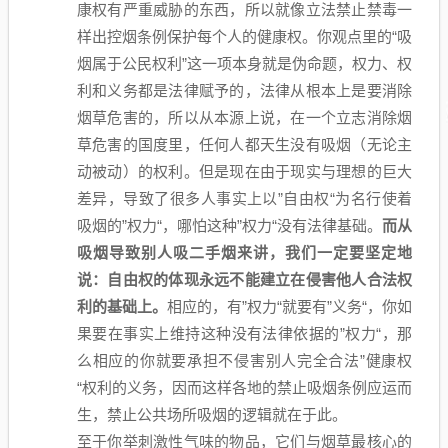
康权有严重威胁的东西，所以就像立法禁止禁毒一
样出控烟条例保护每个人的健康权。你观点里的“吸
烟属于公民权利”这一项本身就是伪命题，权力、权
利和义务都是法律赋予的，法律从根本上是要消除
烟草危害的，所以从本源上说，在一个立志消除烟
草危害的国度里，任何人都天生没有吸烟（无论主
动被动）的权利。但是现在由于现实与理想的巨大
差异，导致了很多人事实上以”自由权“为名行使着
吸烟的”权力“，哪怕这种”权力“没有法律基础。
而从
吸烟导致别人吸二手烟来讲，我们一定要坚定地
说：自由权的体现永远不能建立在侵害他人合法权
利的基础上。
相应的，有”权力“就要有”义务“，你如
果要在事实上维持这种没有法律依据的”权力“，那
么相应的你就要承担不侵害别人完全合法”健康权
“权利的义务，因而这样各地的禁止吸烟条例应运而
生，禁止公共场所吸烟的逻辑就在于此。
至于你举刺激性气味的物品，它们与烟草最核心的