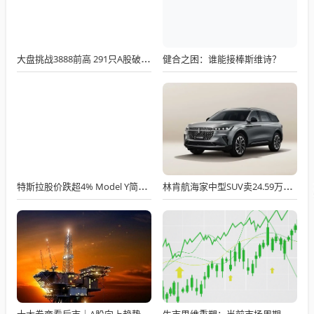
健合之困：谁能接棒斯维诗？
大盘挑战3888前高 291只A股破净6股AH倒挂
特斯拉股价跌超4% Model Y简配版定价近4万美元
林肯航海家中型SUV卖24.59万，48英寸屏+按摩座椅全系标配
十大券商看后市｜A股向上趋势不改短期或震荡整固
牛市思维重塑：当前市场周期与投资者策略转型