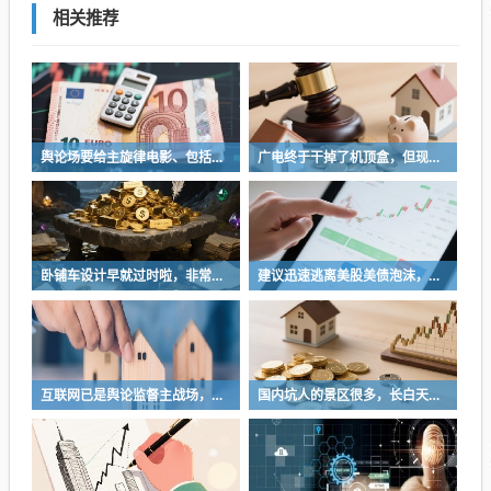
相关推荐
舆论场要给主旋律电影、包括所有影视和艺术创作多一些发挥空间
广电终于干掉了机顶盒，但现在没多少人看电视了…
卧铺车设计早就过时啦，非常不具备人性化
建议迅速逃离美股美债泡沫，AI正加速而非延缓其泡沫破裂
互联网已是舆论监督主战场，让我们用这五点珍惜它
国内坑人的景区很多，长白天池只是其中被坑印象最深的那一个