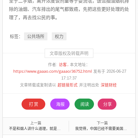
至于二手烟，离开浓度谈剂量等于耍流氓，饭馆抽油烟机排
除的油烟、汽车排出的尾气都致癌，先把这些更好处理的处
理了，再去找公民的事。
公共场所
权力
标签：
文章版权及转载声明
访客
作者:
本文地址：
https://www.gaaao.com/gaaao/36752.html
发布于 2026-06-27
17:17:37
超链接形式
深链财经
文章转载或复制请以
并注明出处
打赏
海报
阅读
分享
上一篇
下一篇
不是和烟人讲什么道理，就是想告诉烟人，你越嘚瑟，被镇压的越快
我觉得，中国已经不需要美国早死