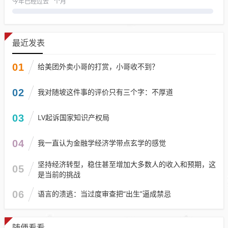
今年已经过去
个月
最近发表
01
给美团外卖小哥的打赏，小哥收不到？
02
我对随坡这件事的评价只有三个字：不厚道
03
LV起诉国家知识产权局
04
我一直认为金融学经济学带点玄学的感觉
坚持经济转型，稳住甚至增加大多数人的收入和预期，这
05
是当前的挑战
06
语言的溃逃：当过度审查把“出生”逼成禁忌
随便看看