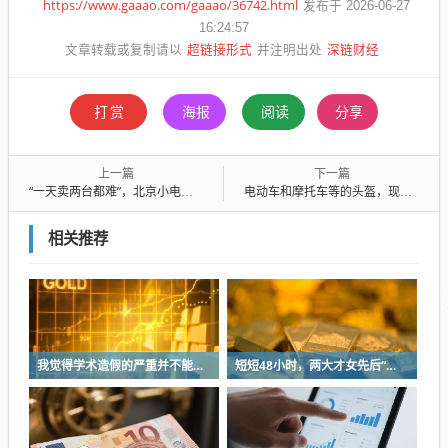
https://www.gaaao.com/gaaao/36742.html
发布于 2026-06-27
16:24:57
超链接形式
深链财经
文章转载或复制请以
并注明出处
打赏
海报
阅读
分享
上一篇
下一篇
“一天卖两台都难”，北京小电驴仍集体涨价
电动车和摩托车等的头盔，现在已经是强制安全措施，和是不是附件无关
相关推荐
我觉得学术造假的严重并不能一味地怪学术界
短短48小时，两大才女先后“翻车”！