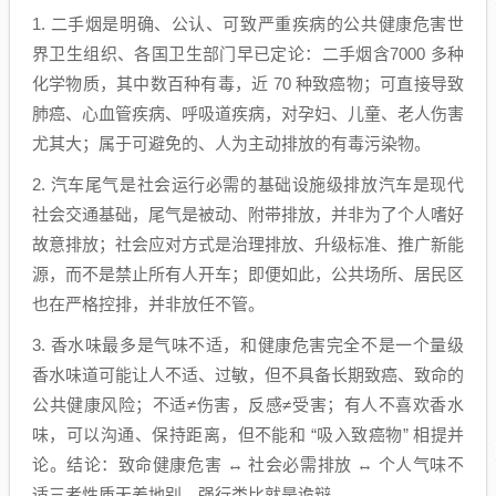
1. 二手烟是明确、公认、可致严重疾病的公共健康危害世
界卫生组织、各国卫生部门早已定论：二手烟含7000 多种
化学物质，其中数百种有毒，近 70 种致癌物；可直接导致
肺癌、心血管疾病、呼吸道疾病，对孕妇、儿童、老人伤害
尤其大；属于可避免的、人为主动排放的有毒污染物。
2. 汽车尾气是社会运行必需的基础设施级排放汽车是现代
社会交通基础，尾气是被动、附带排放，并非为了个人嗜好
故意排放；社会应对方式是治理排放、升级标准、推广新能
源，而不是禁止所有人开车；即便如此，公共场所、居民区
也在严格控排，并非放任不管。
3. 香水味最多是气味不适，和健康危害完全不是一个量级
香水味道可能让人不适、过敏，但不具备长期致癌、致命的
公共健康风险；不适≠伤害，反感≠受害；有人不喜欢香水
味，可以沟通、保持距离，但不能和 “吸入致癌物” 相提并
论。结论：致命健康危害 ↔ 社会必需排放 ↔ 个人气味不
适三者性质天差地别，强行类比就是诡辩。