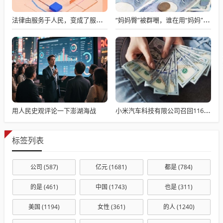
法律由服务于人民，变成了服务于法学届
“妈妈臀”被群嘲，谁在用“妈妈”污名身体？
用人民史观评论一下澎湖海战
小米汽车科技有限公司召回116887辆SU7标准版电动汽车
标签列表
公司
(587)
亿元
(1681)
都是
(784)
的是
(461)
中国
(1743)
也是
(311)
美国
(1194)
女性
(361)
的人
(1240)