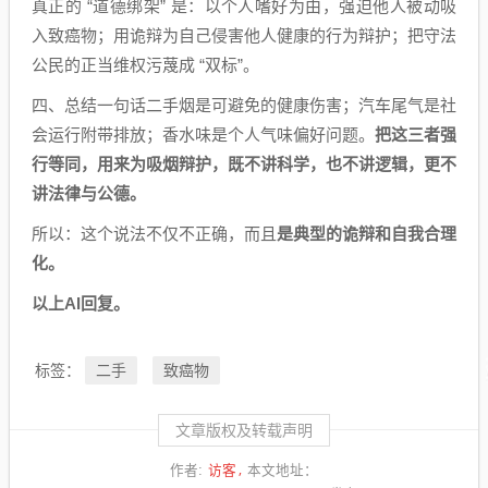
真正的 “道德绑架” 是：以个人嗜好为由，强迫他人被动吸
入致癌物；用诡辩为自己侵害他人健康的行为辩护；把守法
公民的正当维权污蔑成 “双标”。
四、总结一句话二手烟是可避免的健康伤害；汽车尾气是社
会运行附带排放；香水味是个人气味偏好问题。
把这三者强
行等同，用来为吸烟辩护，既不讲科学，也不讲逻辑，更不
讲法律与公德。
所以：这个说法不仅不正确，而且
是典型的诡辩和自我合理
化。
以上AI回复。
二手
致癌物
标签：
文章版权及转载声明
访客
作者:
本文地址：