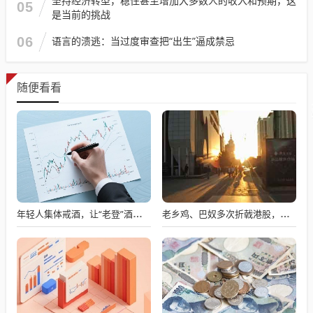
坚持经济转型，稳住甚至增加大多数人的收入和预期，这
05
是当前的挑战
06
语言的溃逃：当过度审查把“出生”逼成禁忌
随便看看
年轻人集体戒酒，让“老登”酒企的天快塌了
老乡鸡、巴奴多次折戟港股，餐饮上市变难了吗？