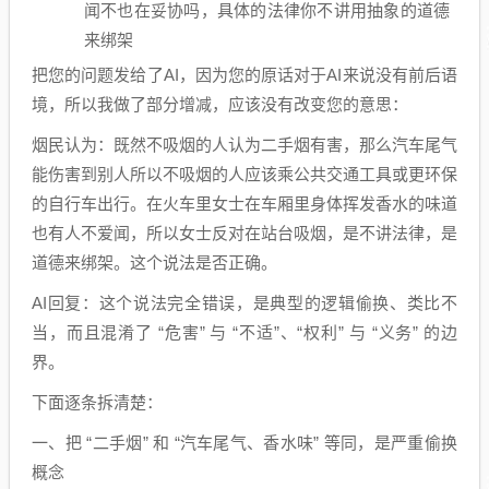
闻不也在妥协吗，具体的法律你不讲用抽象的道德
来绑架
把您的问题发给了AI，因为您的原话对于AI来说没有前后语
境，所以我做了部分增减，应该没有改变您的意思：
烟民认为：既然不吸烟的人认为二手烟有害，那么汽车尾气
能伤害到别人所以不吸烟的人应该乘公共交通工具或更环保
的自行车出行。在火车里女士在车厢里身体挥发香水的味道
也有人不爱闻，所以女士反对在站台吸烟，是不讲法律，是
道德来绑架。这个说法是否正确。
AI回复：这个说法完全错误，是典型的逻辑偷换、类比不
当，而且混淆了 “危害” 与 “不适”、“权利” 与 “义务” 的边
界。
下面逐条拆清楚：
一、把 “二手烟” 和 “汽车尾气、香水味” 等同，是严重偷换
概念