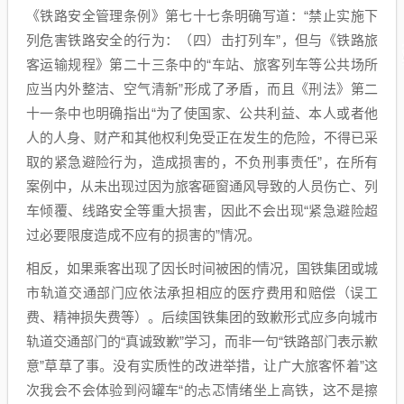
《铁路安全管理条例》第七十七条明确写道：“禁止实施下
列危害铁路安全的行为：（四）击打列车”，但与《铁路旅
客运输规程》第二十三条中的“车站、旅客列车等公共场所
应当内外整洁、空气清新”形成了矛盾，而且《刑法》第二
十一条中也明确指出“为了使国家、公共利益、本人或者他
人的人身、财产和其他权利免受正在发生的危险，不得已采
取的紧急避险行为，造成损害的，不负刑事责任”，在所有
案例中，从未出现过因为旅客砸窗通风导致的人员伤亡、列
车倾覆、线路安全等重大损害，因此不会出现“紧急避险超
过必要限度造成不应有的损害的”情况。
相反，如果乘客出现了因长时间被困的情况，国铁集团或城
市轨道交通部门应依法承担相应的医疗费用和赔偿（误工
费、精神损失费等）。后续国铁集团的致歉形式应多向城市
轨道交通部门的“真诚致歉”学习，而非一句“铁路部门表示歉
意”草草了事。没有实质性的改进举措，让广大旅客怀着”这
次我会不会体验到闷罐车“的忐忑情绪坐上高铁，这不是擦