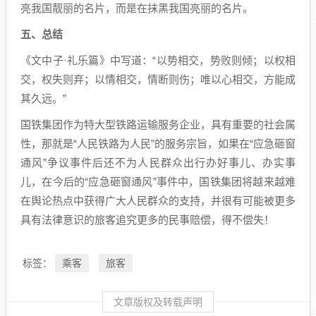
亮我国靓丽的名片，而是在抹黑我国亮丽的名片。
五、总结
《文中子·礼乐篇》中写道：“以势相交，势败则倾；以权相
交，权失则弃；以情相交，情断则伤；唯以心相交，方能成
其久远。”
国铁集团作为特大型铁路运输服务企业，具有重要的社会属
性，那就是“人民铁路为人民”的服务宗旨，如果在“应急砸窗
通风”争议事件后还不为人民群众出行办好事儿、办实事
儿，在今后的“应急砸窗通风”事件中，国铁集团将越来越难
在舆论热点中获得广大人民群众的支持，并很有可能被更多
具有法律意识的旅客追究更多的民事赔偿，得不偿失！
乘客
旅客
标签：
文章版权及转载声明