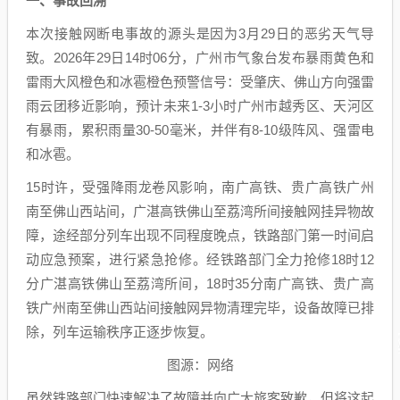
一、事故回溯
本次接触网断电事故的源头是因为3月29日的恶劣天气导
致。2026年29日14时06分，广州市气象台发布暴雨黄色和
雷雨大风橙色和冰雹橙色预警信号：受肇庆、佛山方向强雷
雨云团移近影响，预计未来1-3小时广州市越秀区、天河区
有暴雨，累积雨量30-50毫米，并伴有8-10级阵风、强雷电
和冰雹。
15时许，受强降雨龙卷风影响，南广高铁、贵广高铁广州
南至佛山西站间，广湛高铁佛山至荔湾所间接触网挂异物故
障，途经部分列车出现不同程度晚点，铁路部门第一时间启
动应急预案，进行紧急抢修。经铁路部门全力抢修18时12
分广湛高铁佛山至荔湾所间，18时35分南广高铁、贵广高
铁广州南至佛山西站间接触网异物清理完毕，设备故障已排
除，列车运输秩序正逐步恢复。
图源：网络
虽然铁路部门快速解决了故障并向广大旅客致歉，但将这起