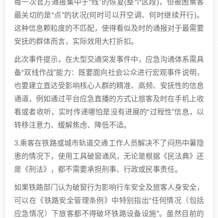
每一次官方通报集中于“线”的恢复(整个区段)，但被困乘客
最关切的是“点”的状况(何时可以开空调、何时继续开行)。
这种信息颗粒度的不匹配，使得看似及时的通报对于最需要
安抚的群体而言，实际效用大打折扣。
此次事件提示，在大型交通突发事件中，应急沟通体系需具
备“双线作战”能力：既要面向社会公众进行宏观事件说明，
也要建立直达受影响核心人群的精准、高频、安抚性的信息
通道，例如通过平台应急直播的方式让旅客及时在手机上收
看或者收听，实时传递哪怕是没有进展的“过程性”信息，以
转移注意力、缓解焦虑、降低不适。
3.乘客在铁路或城市轨道交通工作人员解决不了闷热中暑隐
患的情况下，使用工具破窗通风，无论是根据《民法典》还
是《刑法》，都不需要承担刑事、行政或民事责任。
如果铁路部门认为破窗行为影响行车安全及旅客人身安全，
可以在《铁路安全管理条例》中特别指出“任何情况（包括
应急情况）下旅客都不得破坏铁路设备设施”。虽然目前的