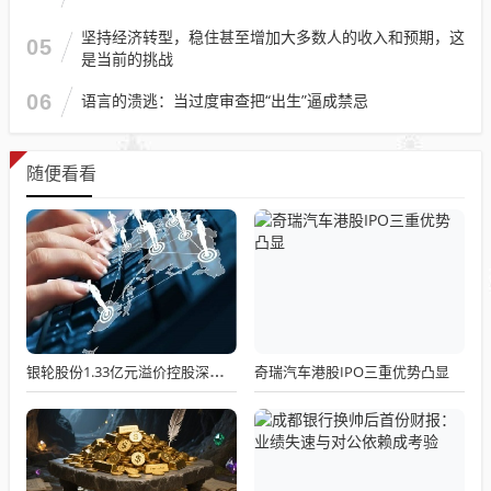
坚持经济转型，稳住甚至增加大多数人的收入和预期，这
05
是当前的挑战
06
语言的溃逃：当过度审查把“出生”逼成禁忌
随便看看
奇瑞汽车港股IPO三重优势凸显
银轮股份1.33亿元溢价控股深蓝股份 年内股价已涨超八成