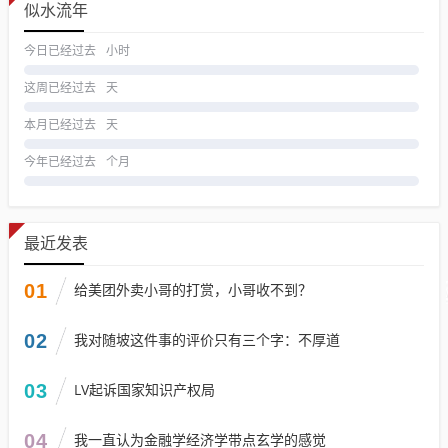
似水流年
今日已经过去
小时
这周已经过去
天
本月已经过去
天
今年已经过去
个月
最近发表
01
给美团外卖小哥的打赏，小哥收不到？
02
我对随坡这件事的评价只有三个字：不厚道
03
LV起诉国家知识产权局
04
我一直认为金融学经济学带点玄学的感觉