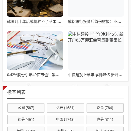
韩国几十年后或将种不了苹果,冬季低温天数减23天，苹果遭遇"冬眠危机"
成都银行换帅后首份财报：业绩失速与对公依赖成考验
0.42%股份引爆49亿市值！黑芝麻控制权交接暗战，广旅大健康临门一脚
中信建投上半年净利45亿 新开户83万迎汇金背景副董事长
标签列表
公司
(587)
亿元
(1681)
都是
(784)
的是
(461)
中国
(1743)
也是
(311)