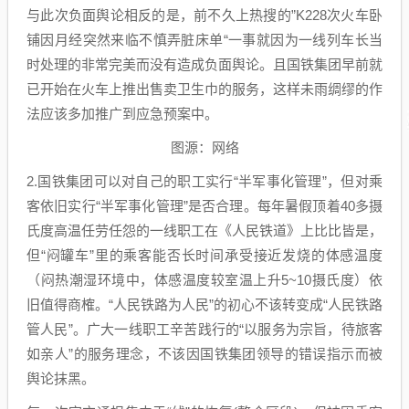
与此次负面舆论相反的是，前不久上热搜的”K228次火车卧
铺因月经突然来临不慎弄脏床单“一事就因为一线列车长当
时处理的非常完美而没有造成负面舆论。且国铁集团早前就
已开始在火车上推出售卖卫生巾的服务，这样未雨绸缪的作
法应该多加推广到应急预案中。
图源：网络
2.国铁集团可以对自己的职工实行“半军事化管理”，但对乘
客依旧实行“半军事化管理”是否合理。每年暑假顶着40多摄
氏度高温任劳任怨的一线职工在《人民铁道》上比比皆是，
但“闷罐车”里的乘客能否长时间承受接近发烧的体感温度
（闷热潮湿环境中，体感温度较室温上升5~10摄氏度）依
旧值得商榷。“人民铁路为人民”的初心不该转变成“人民铁路
管人民”。广大一线职工辛苦践行的“以服务为宗旨，待旅客
如亲人”的服务理念，不该因国铁集团领导的错误指示而被
舆论抹黑。