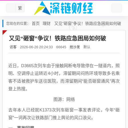
繁
首页
理财
又见“砸窗”争议！铁路应急困局如何破
您现在的位置：
又见“砸窗”争议！铁路应急困局如何破
访客
抢沙发
默认
2026-06-26 20:24:33
66645
近日，D3665次列车由于接触网断电导致停在一隧道内，照
明、空调停止运转近4小时，滞留期间闷热环境导致多名乘
客不适被救护车送往医院，而滞留期间“能否砸窗通风”再次
登上热搜。
图源：网络
去年本人已经就K1373次列车砸窗一事发表评论，今年“砸
窗”一词再次让铁路部门推上舆论的风口浪尖。