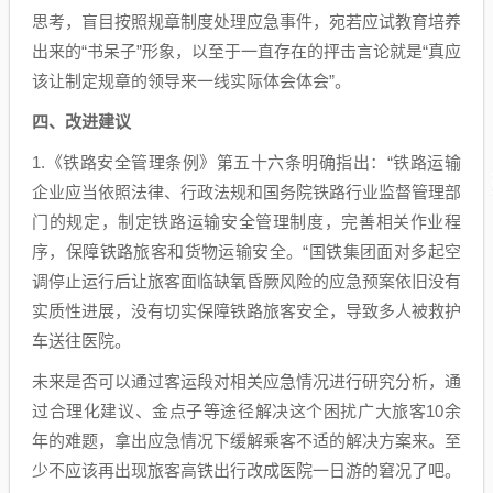
思考，盲目按照规章制度处理应急事件，宛若应试教育培养
出来的“书呆子”形象，以至于一直存在的抨击言论就是“真应
该让制定规章的领导来一线实际体会体会”。
四、改进建议
1.《铁路安全管理条例》第五十六条明确指出：“铁路运输
企业应当依照法律、行政法规和国务院铁路行业监督管理部
门的规定，制定铁路运输安全管理制度，完善相关作业程
序，保障铁路旅客和货物运输安全。“国铁集团面对多起空
调停止运行后让旅客面临缺氧昏厥风险的应急预案依旧没有
实质性进展，没有切实保障铁路旅客安全，导致多人被救护
车送往医院。
未来是否可以通过客运段对相关应急情况进行研究分析，通
过合理化建议、金点子等途径解决这个困扰广大旅客10余
年的难题，拿出应急情况下缓解乘客不适的解决方案来。至
少不应该再出现旅客高铁出行改成医院一日游的窘况了吧。