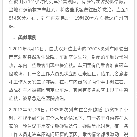
在被困近4个小时的列车滞留期间，有多名乘客疑似晕厥，
当地有多辆救护车赶到，将这些乘客送往医院救治。直至1
8时50分左右，列车再次启动，19时20分左右抵达广州南
站。
二、类似案例
1.2011年8月12日，由武汉开往上海的D3005次列车刚驶出
南京站就突然发生故障。车厢空调失效，封闭的车厢异常闷
热，车内一些乘客出现中暑症状。车厢里有的乘客准备砸车
窗玻璃，有一名工作人员见状立即赶来阻止，结果几名旅客
和工作人员发生了冲突。在列车内煎熬了两个半小时左右，
故障列车才被拖回南京火车站，其间有多名乘客出现了中暑
症状，被紧急送往医院救治。
2.2013年5月29日，D3206次列车在台州隧道“趴窝”5个小
时，在找不到车厢工作人员的情况下，有一名王姓乘客在大
家的一致建议下用安全锤砸窗透气。砸窗半小时后，有一名
工作人员走进车厢询问砸窗的原因。乘客情绪都很激动，说