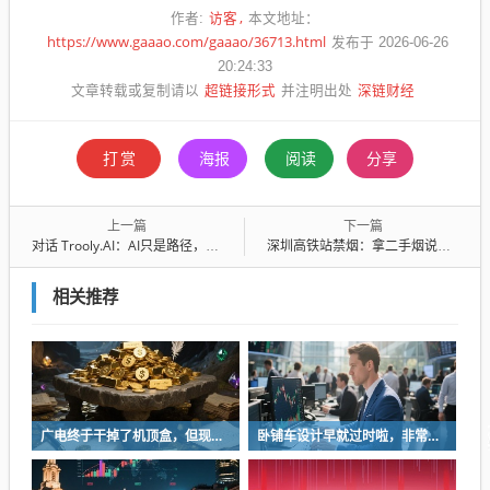
访客
作者:
本文地址：
https://www.gaaao.com/gaaao/36713.html
发布于 2026-06-26
20:24:33
超链接形式
深链财经
文章转载或复制请以
并注明出处
打赏
海报
阅读
分享
上一篇
下一篇
对话 Trooly.AI：AI只是路径，让真实用户声音直达品牌
深圳高铁站禁烟：拿二手烟说事，和德国绿党一个路子
相关推荐
广电终于干掉了机顶盒，但现在没多少人看电视了…
卧铺车设计早就过时啦，非常不具备人性化