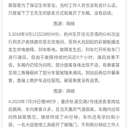
砸窗是为了保证生命安全。当时工作人员也没有说什么话，
只是留下了王先生的联系方式就离开了车厢，没有后续。
图源：网络
3.2018年8月12日23时04分，杭州东开往北京南的G40次运
行到京沪高铁廊坊至北京南间，受到大风刮起的彩钢板撞击
发生供电故障，列车断电。故障发生后，列车打开所有车门
进行通风，但由于故障持续时间近5个小时，通风效果不
佳，车厢内仍较为闷热，部分旅客身体出现不适，有乘客甚
至用三角锤砸碎了部分车窗玻璃来通风。到站后两位中暑乘
客，直接上救护车送往医院。破窗乘客没有追责。
图源：网络
4.2023年7月29日晚9时许，重庆轨道交通2号线进袁家岗站
后跳闸，车内乘客众多，且当天重庆气温很高，车厢内出现
闷热缺氧情况。维修持续了40分钟，车内还有孕妇和小
孩，一名大叔使用工具砸开了玻璃门，不到两分钟后工作人