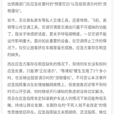
出铁路部门在应急处置时的“预案空白”以及层层请示时的“流
程僵化”。
如今，无论是私家车等私人交通工具，还是地铁、飞机、高
铁等公共交通工具，空调可谓是交通出行最不可或缺的功能
了，既关乎体感舒适度，更关乎呼吸顺畅度，一旦空调不能
运作影响重大。面对如此重要的设备，在空调停止工作的情
况下，仅仅让旅客挤在车厢里毫无措施，应急方案存在明显
的缺失。
而在应急方案存在明显缺失的情况下，现场列车长没有权利
应急处置，只能靠“正在请示”、“等通知”硬生生拖了2个多小
时，也反映出层层请示时的“流程僵化”。不可否认本次事件
应急指挥重点在处理接触网故障上，但是旅客迟迟等不到何
时可以开空调、何时继续开行通知的焦虑却没有切实解决。
而且在应急指挥肯定知道救护车送人的情况下依旧能熟视无
睹，持续让舆论发酵，长期存在的“不死人就不会改变”的惰
性思维依旧存在。应急指挥缺乏未雨绸缪、灵活指挥、换位