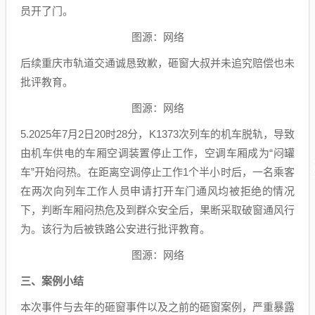
员开了门。
图源：网络
后续重庆市轨道交通诚恳致歉，砸窗大叔并未追究赔偿也未
批评教育。
图源：网络
5.2025年7月2日20时28分，K1373次列车的机车脱轨，导致
由机车供电的车厢空调装置停止工作，空调车厢成为“闷罐
车”开始闷热。在距离空调停止工作1个半小时后，一名乘客
在两次向列车工作人员申请打开车门通风均被拒绝的情况
下，判断车厢闷热危及到群众安全后，果断采取破窗通风行
为。该行为后被铁路公安进行批评教育。
图源：网络
三、案例小结
本次事件与去年的砸窗事件以及之前的砸窗案例，严重暴露