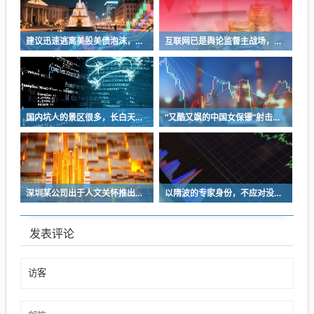
建议迅速逃离美股美债泡沫，AI正加速而非延缓其泡沫破裂
互联网已是舆论监督主战场，让我们用这五点珍惜它
国内坑人的景区很多，长白天池只是其中被坑印象最深的那一个
“又酷又飒的中国女保镖”射击夺冠
深圳某公司出于人文关怀推出内部托管，结果无孩单身员工举报了，核心理由有两个
以隋波的专家身份，不应对没统一标准的口味指手画脚，依仗专家身份欺负一线厨师
发表评论