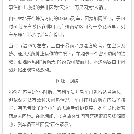
事件推上热搜的并非因为“天灾”，而是因为“人祸”。
由桂林北开往珠海方向的D3665列车，因接触网断电，于14
时50分左右被困在佛山至广州南站区间的一条隧道里，列
车车厢在半小时后全部停电。
当时气温25℃左右，且由于暴雨导致湿度较高，在空调系
统、通风系统停止运作的情况下，车厢像一个密不透风的铁
罐，潮湿闷热如“黄梅天”的感受可想而知，不少乘客由于闷
热开始出现情绪激动。
图源：网络
虽然在停电1个小时后，有列车员开启车门进行适当通风，
但依然无法有效解决闷热情况。车门打开的地方挤满了孩
子，有老者做了3个小时的志愿者维护秩序，列车员也提着
药箱来回跑。在此期间，多名旅客询问可否砸窗通风缓解闷
热，列车员不断回复“正在请示”。