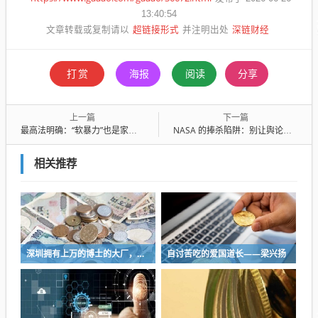
13:40:54
超链接形式
深链财经
文章转载或复制请以
并注明出处
打赏
海报
阅读
分享
上一篇
下一篇
最高法明确：“软暴力”也是家暴！
NASA 的捧杀陷阱：别让舆论狂欢遮蔽了中美航天的真实差距
相关推荐
深圳拥有上万的博士的大厂，最经典的表演就是，凌晨两三点给领导自动发邮件
自讨苦吃的爱国道长——梁兴扬