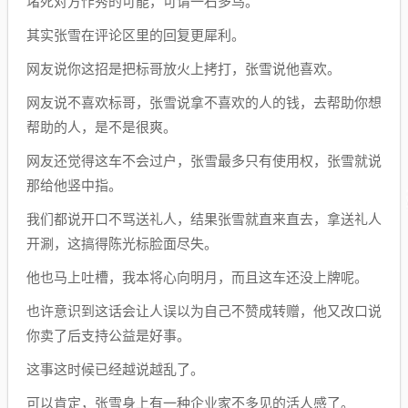
堵死对方作秀的可能，可谓一石多鸟。
其实张雪在评论区里的回复更犀利。
网友说你这招是把标哥放火上拷打，张雪说他喜欢。
网友说不喜欢标哥，张雪说拿不喜欢的人的钱，去帮助你想
帮助的人，是不是很爽。
网友还觉得这车不会过户，张雪最多只有使用权，张雪就说
那给他竖中指。
我们都说开口不骂送礼人，结果张雪就直来直去，拿送礼人
开涮，这搞得陈光标脸面尽失。
他也马上吐槽，我本将心向明月，而且这车还没上牌呢。
也许意识到这话会让人误以为自己不赞成转赠，他又改口说
你卖了后支持公益是好事。
这事这时候已经越说越乱了。
可以肯定，张雪身上有一种企业家不多见的活人感了。