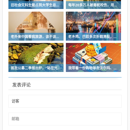
旧社会文科生能占到大学生总数的46％，理工科却不到17％
每年20多万人被毒蛇咬伤，用上救命血清的不到两成，基层医生“不敢打”
老外来中国看病旅游，该不该大力欢迎？
老乡鸡、巴奴多次折戟港股，餐饮上市变难了吗？
首批公募二季报出炉，“站在光里”赢麻了，有基金大幅加仓中际旭创、新易盛
我带着一份购物单去沃尔玛、克罗格和亚马逊作价格对比，在完成购物后，赢家是…
发表评论