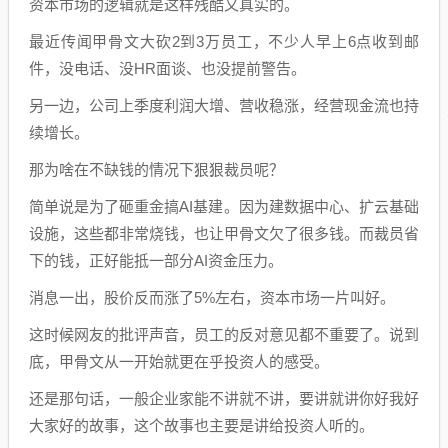
资本市场的逻辑就是这样残酷又真实的。
最近传闻甲骨文大砍2到3万员工，不少人早上6点收到邮
件，没电话、没HR面谈、也没提前警告。
另一边，公司上季度利润大增、营收稳涨，经营现金流也持
续增长。
那为啥在不缺钱的情况下狠狠裁员呢？
简单说是为了砸重金搞AI基建。因为建数据中心、扩云基础
设施，这些都非常烧钱，也让甲骨文欠了很多钱。而裁员省
下的钱，正好能抵一部分AI资金压力。
消息一出，股价反而涨了5%左右，资本市场一片叫好。
这时候网友的批评声音，员工的反对意见都不重要了。说到
底，甲骨文从一开始就更在乎投资人的感受。
还是那句话，一般企业家能不讲就不讲，要讲就讲你好我好
大家好的故事，这个故事也主要是讲给投资人听的。