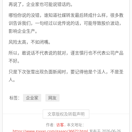
再说了，企业家也可能说错话的。
哪怕你说的没错，谁知道社媒转发最后转成什么样，很多教
训告诉我们，一句经过以讹传讹的话，可能导致股价波动，
影响企业生产。
风险太高，不如闭嘴。
所以，敢说话不代表说的就对，谨言慎行也不代表公司产品
不好。
只是下次张雪出现负面新闻时，要记得他是个活人，不是圣
人。
企业家
网友
标签：
文章版权及转载声明
访客
作者:
本文地址：
https://www.gaaao.com/gaaao/36672.html
发布于 2026-06-26