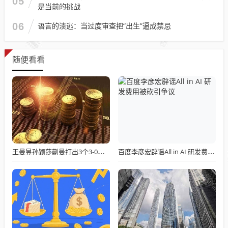
05
是当前的挑战
06
语言的溃逃：当过度审查把“出生”逼成禁忌
随便看看
王曼昱孙颖莎蒯曼打出3个3-0，蒯曼230位排名差碾压，中国女团太稳了
百度李彦宏辟谣All in AI 研发费用被砍引争议