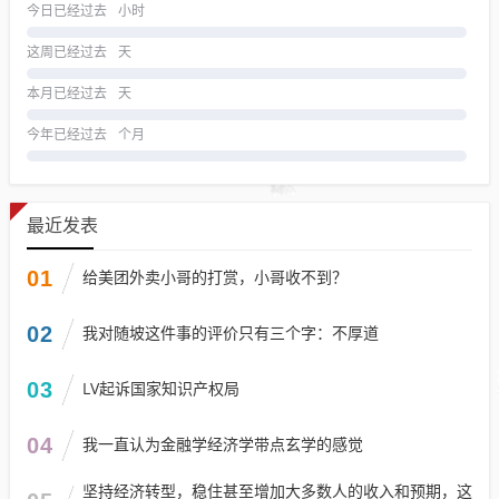
今日已经过去
小时
这周已经过去
天
本月已经过去
天
今年已经过去
个月
最近发表
01
给美团外卖小哥的打赏，小哥收不到？
02
我对随坡这件事的评价只有三个字：不厚道
03
LV起诉国家知识产权局
04
我一直认为金融学经济学带点玄学的感觉
坚持经济转型，稳住甚至增加大多数人的收入和预期，这