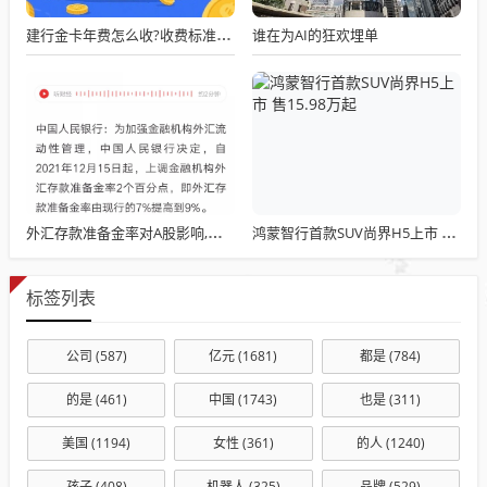
谁在为AI的狂欢埋单
建行金卡年费怎么收?收费标准与减免条件详解
外汇存款准备金率对A股影响,调整对A股市场的影响分析
鸿蒙智行首款SUV尚界H5上市 售15.98万起
标签列表
公司
(587)
亿元
(1681)
都是
(784)
的是
(461)
中国
(1743)
也是
(311)
美国
(1194)
女性
(361)
的人
(1240)
孩子
(408)
机器人
(325)
品牌
(529)