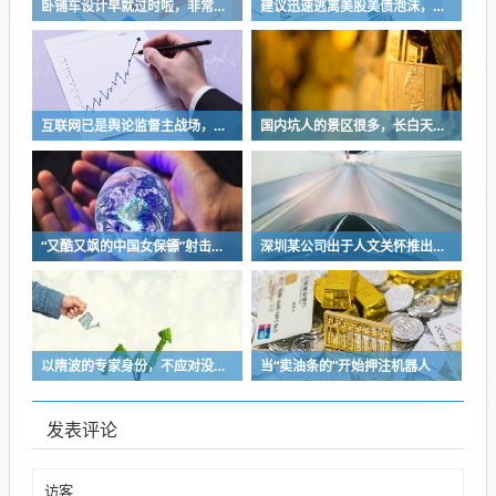
卧铺车设计早就过时啦，非常不具备人性化
建议迅速逃离美股美债泡沫，AI正加速而非延缓其泡沫破裂
互联网已是舆论监督主战场，让我们用这五点珍惜它
国内坑人的景区很多，长白天池只是其中被坑印象最深的那一个
“又酷又飒的中国女保镖”射击夺冠
深圳某公司出于人文关怀推出内部托管，结果无孩单身员工举报了，核心理由有两个
以隋波的专家身份，不应对没统一标准的口味指手画脚，依仗专家身份欺负一线厨师
当“卖油条的”开始押注机器人
发表评论