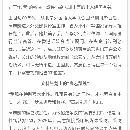
对于“位置”的敏感，或许与高志凯丰富的个人经历有关。
上世纪80年代，从北京外国语大学联合国译训班毕业后，
高志凯进入外交部翻译室工作，曾为邓小平等国家领导人担
任翻译。此后，他赴美求学，在华尔街当过律师、在国际投
行当过高管、在香港证监会当过顾问、在央企当过副总
裁……最近这些年，高志凯更多以观察者的形象出现在公众
视野，关注的领域从地缘政治到能源安全、从大国博弈到前
沿技术，可谓无所不包。正因此，高志凯觉得在每一个领域
中，都需要找到恰当的“位置”。
文科生划出的“高志凯线”
“我现在特别喜欢定性。凡事只有先定了性，才能明白其本
质，才能进一步去思考和解释。”高志凯开门见山。
高志凯的确喜欢定性。为他招致争议的“高志凯线”，便是“定
性”后的产物。2025年，高志凯接受印度媒体采访。采访
中，印度主持人在谈及中印边界问题时反复强调麦克马洪