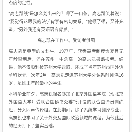
态度的定性。
“高志凯线”是怎么划出来的？呷了一口茶，高志凯笑着说：
“我觉得这跟我的法学背景有密切关系。”他顿了顿，又补充
道，“另外我还有英语语言背景。”
高志凯在工作中。受访者供图
高志凯是典型的文科生。1977年，获悉高考制度恢复且无
年龄限制后，还在苏州一中念高一的高志凯果断报考。结
果，他不仅顺利被苏州大学录取，还成了当年苏州市区外语
单科状元。次年2月，高志凯走进苏州大学外语系时刚满16
岁，是班里年龄最小的学生。
本科毕业前夕，高志凯报名参加了北京外国语学院（现北京
外国语大学）受联合国秘书处委托开设的联合国译员训练
班，分入同声传译组。在此期间，除了系统学习翻译专业，
高志凯也学习了关于外交及国际政治领域的课程，为他此后
的经历打下了坚实基础。