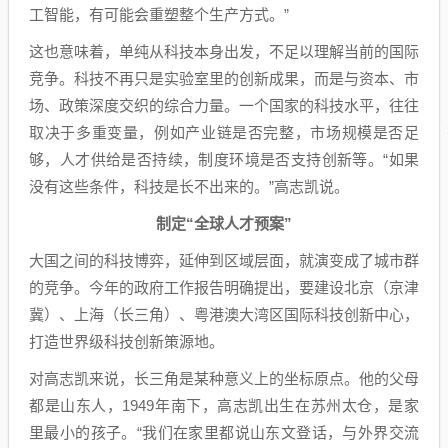
工智能，有可能会重塑整个生产方式。”
这也意味着，单纯从科技本身出发，不足以理解当前的国际
竞争。科技不再只是实验室里的创新成果，而是与资本、市
场、政策深度交织的综合力量。一个国家的科技水平，往往
取决于多重变量，例如产业链是否完整，市场规模是否足
够，人才供给是否持续，制度环境是否支持创新等。“如果
没有这些条件，科技是长不出来的。”高志凯说。
制定“全球人才预案”
大国之间的科技博弈，延伸到区域层面，就演变成了城市群
的竞争。今年的政府工作报告明确提出，要建设北京（京津
冀）、上海（长三角）、粤港澳大湾区国际科技创新中心，
打造世界级科技创新策源地。
对高志凯来说，长三角是某种意义上的坐标原点。他的父母
都是山东人，1949年南下，高志凯出生在苏州太仓，是家
里最小的孩子。“我们在家里都说山东文登话，与外界交流