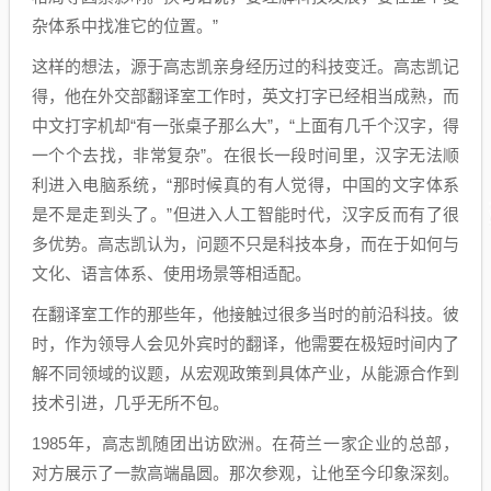
杂体系中找准它的位置。”
这样的想法，源于高志凯亲身经历过的科技变迁。高志凯记
得，他在外交部翻译室工作时，英文打字已经相当成熟，而
中文打字机却“有一张桌子那么大”，“上面有几千个汉字，得
一个个去找，非常复杂”。在很长一段时间里，汉字无法顺
利进入电脑系统，“那时候真的有人觉得，中国的文字体系
是不是走到头了。”但进入人工智能时代，汉字反而有了很
多优势。高志凯认为，问题不只是科技本身，而在于如何与
文化、语言体系、使用场景等相适配。
在翻译室工作的那些年，他接触过很多当时的前沿科技。彼
时，作为领导人会见外宾时的翻译，他需要在极短时间内了
解不同领域的议题，从宏观政策到具体产业，从能源合作到
技术引进，几乎无所不包。
1985年，高志凯随团出访欧洲。在荷兰一家企业的总部，
对方展示了一款高端晶圆。那次参观，让他至今印象深刻。