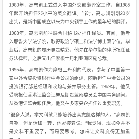
1983年，高志凯正式进入中国外交部翻译室工作，自1985
年起开始担任邓小平的英文翻译。当时，高志凯刚刚20岁
出头，是新中国成立以来为中央领导工作的最年轻的翻译。
1988年，高志凯前往联合国秘书处担任译员。其间，他考
入耶鲁大学法学院，取得政治学硕士和法学博士双学位。毕
业后，高志凯的履历更是精彩，他先在华尔街的律所担任证
券法律师，之后又出任摩根士丹利亚洲区副总裁。
1995年，高志凯作为摩根士丹利的代表，参与了中国第一
家中外合资投资银行中金公司的组建，随后担任中金公司的
投资银行部总经理和收购与兼并事务主管。1999年，他又
受聘担任香港证监会证券及期货监察委员会中国事务顾问。
从香港证监会卸任后，他又在多家央企担任过重要职务。
“很多人说，学文科就只能培养出高志凯这样的人。”高志凯
自嘲。但是话锋一转，他紧接着说：“我觉得，现如今并不
是文科不重要了，而是要思考，怎样让文科变得更加重