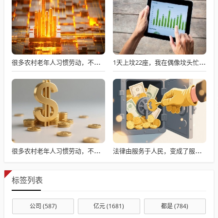
很多农村老年人习惯劳动，不劳动就会闲出病来
1天上坟22座，我在偶像坟头忙疯了
很多农村老年人习惯劳动，不劳动就会闲出病来
法律由服务于人民，变成了服务于法学届
标签列表
公司
(587)
亿元
(1681)
都是
(784)