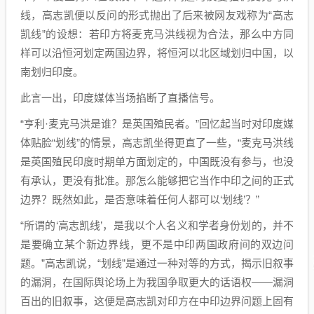
线，高志凯便以反问的形式抛出了后来被网友戏称为“高志
凯线”的设想：若印方将麦克马洪线视为合法，那么中方同
样可以沿恒河划定两国边界，将恒河以北区域划归中国，以
南划归印度。
此言一出，印度媒体当场掐断了直播信号。
“亨利·麦克马洪是谁？是英国殖民者。”回忆起当时对印度媒
体贴脸“划线”的情景，高志凯坐得更直了一些，“麦克马洪线
是英国殖民印度时期单方面划定的，中国既没有参与，也没
有承认，更没有批准。那怎么能够把它当作中印之间的正式
边界？既然如此，是否意味着任何人都可以‘划线’？”
“所谓的‘高志凯线’，是我以个人名义和学者身份划的，并不
是要确立某个新边界线，更不是中印两国政府间的双边问
题。”高志凯说，“划线”是通过一种对等的方式，揭示旧叙事
的漏洞，在国际舆论场上为我国争取更大的话语权——漏洞
百出的旧叙事，这便是高志凯对印方在中印边界问题上固有