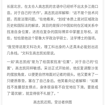
长居北京，在太仓人高志凯的言语中已经听不出太多江南口
音。对于自己的“杰作”，高志凯这样解释：“这不是个技术问
题，而是法理问题。”在他看来，“划线”本质上是对区域政治
历史和国际法的解读，其目的是探讨中国如何在区域关系中
找准自身位置，进而在复杂的国际博弈中掌握主导权。这
些，恰恰是他这个耶鲁大学政治学硕士、法学博士的强项。
“我觉得这是文科功夫，理工科出身的人还真未必能划出这
几条线。”文科生高志凯如是说。
一如“高志凯线”是为了给国家找准“位置”，对于自己的“位
置”，高志凯同样敏感。采访正式开始前，他反复调整沙发
的摆放角度，以便更自然地面对记者的镜头。他又要来了一
只硬质靠垫，塞在了自己身后。他笑着向记者解释：“如果
找不准腰部支撑点，身体很容易不自觉地往下滑。要是成
了‘葛优躺’，就显得很不礼貌了。”
高志凯近照。受访者供图