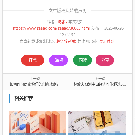
文章版权及转载声明
访客
作者:
本文地址：
https://www.gaaao.com/gaaao/36663.html
发布于 2026-06-26
13:02:37
超链接形式
深链财经
文章转载或复制请以
并注明出处
打赏
海报
阅读
分享
上一篇
下一篇
如何评价历史粉们的刻舟求剑？
林毅夫预测中国经济可能超过5%……
相关推荐