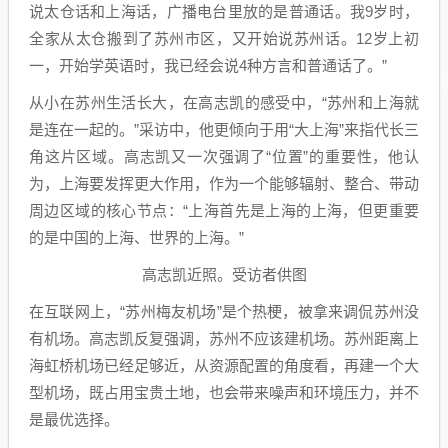
说太仓话和上海话，广播电台里放的是普通话。我9岁时，
全家从太仓搬到了苏州市区，又开始说苏州话。12岁上初
一，开始学英语时，我已经会说4种方言和普通话了。”
从小在苏州生活长大，在高志凯的感受中，“苏州和上海就
是连在一起的。”采访中，他更倾向于用“大上海”来指代长三
角这片区域。高志凯又一次强调了“位置”的重要性，他认
为，上海要发挥更大作用，作为一个能够辐射、整合、带动
周边区域的核心节点：“上海首先是上海的上海，但更重要
的是中国的上海、世界的上海。”
高志凯近照。受访者供图
在互联网上，“苏州梅友机场”是个热梗，被拿来调侃苏州没
有机场。高志凯反复强调，苏州不应该建机场。苏州距离上
海虹桥机场已经足够近，从资源配置的角度看，再建一个大
型机场，既占用宝贵土地，也会带来噪声和环境压力，并不
是最优选择。