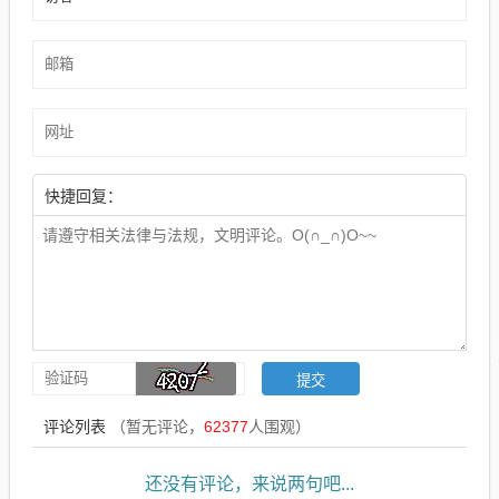
快捷回复：
评论列表
（暂无评论，
62377
人围观）
还没有评论，来说两句吧...