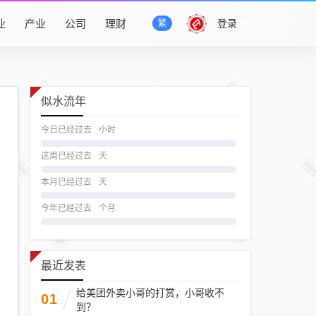
业
产业
公司
理财
登录
繁
似水流年
今日已经过去
小时
这周已经过去
天
本月已经过去
天
今年已经过去
个月
最近发表
给美团外卖小哥的打赏，小哥收不
01
到？