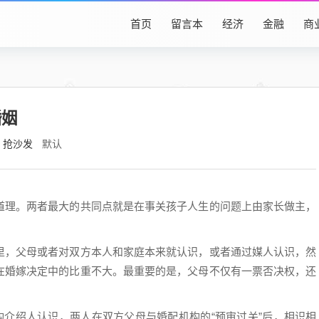
首页
留言本
经济
金融
商
婚姻
抢沙发
默认
道理。两者最大的共同点就是在事关孩子人生的问题上由家长做主，
里，父母或者对双方本人和家庭本来就认识，或者通过媒人认识，然
在婚嫁决定中的比重不大。最重要的是，父母不仅有一票否决权，还
构介绍人认识，两人在双方父母与婚配机构的“预审过关”后，相识相