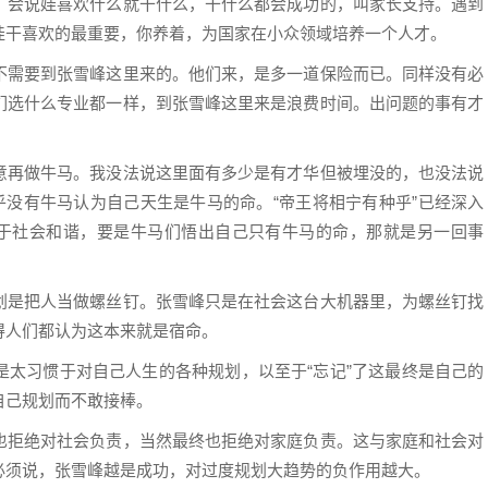
，会说娃喜欢什么就干什么，干什么都会成功的，叫家长支持。遇到
娃干喜欢的最重要，你养着，为国家在小众领域培养一个人才。
不需要到张雪峰这里来的。他们来，是多一道保险而已。同样没有必
们选什么专业都一样，到张雪峰这里来是浪费时间。出问题的事有才
意再做牛马。我没法说这里面有多少是有才华但被埋没的，也没法说
乎没有牛马认为自己天生是牛马的命。“帝王将相宁有种乎”已经深入
利于社会和谐，要是牛马们悟出自己只有牛马的命，那就是另一回事
划是把人当做螺丝钉。张雪峰只是在社会这台大机器里，为螺丝钉找
得人们都认为这本来就是宿命。
是太习惯于对自己人生的各种规划，以至于“忘记”了这最终是自己的
自己规划而不敢接棒。
也拒绝对社会负责，当然最终也拒绝对家庭负责。这与家庭和社会对
必须说，张雪峰越是成功，对过度规划大趋势的负作用越大。