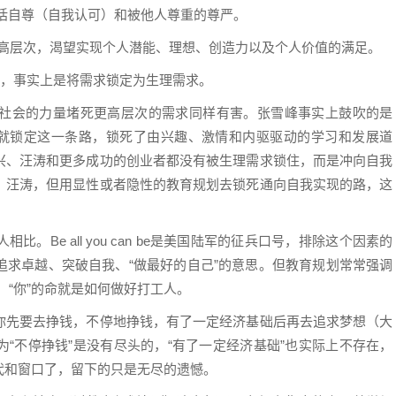
需求，包括自尊（自我认可）和被他人尊重的尊严。
 Needs)： 最高层次，渴望实现个人潜能、理想、创造力以及个人价值的满足。
”，事实上是将需求锁定为生理需求。
社会的力量堵死更高层次的需求同样有害。张雪峰事实上鼓吹的是
上就锁定这一条路，锁死了由兴趣、激情和内驱驱动的学习和发展道
兴、汪涛和更多成功的创业者都没有被生理需求锁住，而是冲向自我
、汪涛，但用显性或者隐性的教育规划去锁死通向自我实现的路，这
Be all you can be是美国陆军的征兵口号，排除这个因素的
追求卓越、突破自我、“做最好的自己”的意思。但教育规划常常强调
，“你”的命就是如何做好打工人。
你先要去挣钱，不停地挣钱，有了一定经济基础后再去追求梦想（大
“不停挣钱”是没有尽头的，“有了一定经济基础”也实际上不存在，
代和窗口了，留下的只是无尽的遗憾。