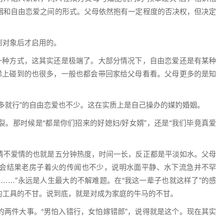
姻和自由恋爱之间的形式。父母依然抱有一定程度的否决权，但决定
到对象后才启用的。
”一种方式，这其实还是极端了。大部分情况下，自由恋爱还是有某种
爬梯上碰到的也很多，一般也都会带回家给父母看看。父母更多的是知
多就行”的自由恋爱也不少。这在实质上是自己操办的媒妁婚姻。
。那时候是“都是你们招来的好媳妇/好女婿”，还是“我们毕竟真爱
情不爱情的也就是五分钟热度，时间一长，反正都是平淡如水。父母
会结果老房子着火的传闻也不少，说明水面平静、水下流急并不罕
……”永远是人生最大的不解难题。在“我这一辈子也就这样了”的感
的工具的不甘。说到底，就是对成为家庭的牛马的不甘。
的两件大事。“男怕入错行，女怕嫁错郎”，说得就是这个。现在其实