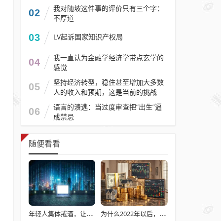
我对随坡这件事的评价只有三个字：
02
不厚道
03
LV起诉国家知识产权局
我一直认为金融学经济学带点玄学的
04
感觉
坚持经济转型，稳住甚至增加大多数
05
人的收入和预期，这是当前的挑战
语言的溃逃：当过度审查把“出生”逼
06
成禁忌
随便看看
年轻人集体戒酒，让“老登”酒企的天快塌了
为什么2022年以后，普通本科招生男女比例数据没有了？