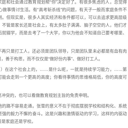
家庭和社会通过教育规划帮“你”决定好了。有很多焦虑的人，总觉得
心做事情讨生活。有“高考斩杀线”的问题，有天子一般而家庭条件不
侧。但现实是，很多人其实经济和条件都可以，可以去追求更高层级
。不管是家长还是社会上，有太多肚子满满、脑子空空的人，他们才
后就辍学，而是去考了一个大学，你以为他会不知道自己要考哪里、
人不再只是打工人，还必须是团队领导，只是团队里未必都是有血有肉
习，善于构思，而不仅仅是“做好份内事”、做好打工人。
足）在这个社会上的，……是什么呢，一就是持续学习能力，……第
可能会走到一个更高的高度；你看待事情的思维格局低，你的高度可
是冲突的，也可以看做教育规划主旨的免责申明。
他的路不容易走通。张雪的意义不在于彻底摆脱学校和结构化、系统
坚强的毅力不懈的奋斗。这是兴趣和激情驱动的学习，这样的内驱动
管是家庭还是学校。