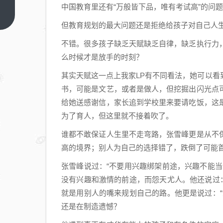
级酒
中国教育里还有“万般皆下品，唯有考试高”的问
店为
上一
篇
但教育规划的最大问题还是拒绝给孩子对自己人生
什么
不用
不错。很多孩子缺乏天赋缺乏自律，缺乏执行力
机器
么时候才是放手的时刻？
人送
其实天赋这一点上我家LP有不同看法，她可以
外
书，可能是文艺，或者是做人，但挖掘出闪光点
卖？
给她送感谢信，家长追到学校里来要请吃饭，这
为了育人，但这里就不接着吹了。
谁都不敢保证人生里不走弯路，张雪峰更是从不
高的境界；别人为自己的选择错了，跌倒了可能
张雪峰说过：“不要用兴趣绑架前途，兴趣不能
没有兴趣和激情的前途，而怨天尤人。他还说过
就是用别人的嘴来规划自己的路。他更是说过：
还是在制造遗憾？