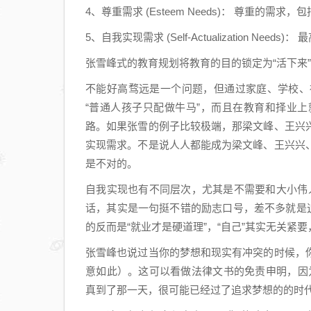
4、尊重需求 (Esteem Needs)： 尊重的
5、自我实现需求 (Self-Actualization
张雪峰式的教育规划将教育的目的锁定为“活下来
不能好高骛远是一个问题，但通过家庭、学校、
“普通人孩子只配做牛马”，而且在教育和择业
路。如果张雪的例子比较极端，那梁文峰、王兴
实现需求。不是说人人都能成为梁文峰、王兴兴
是不对的。
自我实现也有不同层次，尤其是不需要和大小伟人相比。
话，其实是一句挺不错的励志口号，差不多就是
的反而是“就业才是硬道理”，“自己”其实无关紧要
张雪峰也说过当你的梦想和现实有冲突的时候，
意如此）。这可以看做法律文书的免责申明，因为
真到了那一天，很可能已经过了追求梦想的的时