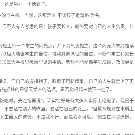
题，这是另外一个话题了。
的自主权。当然，这都是以“不让孩子走弯路”为名。
，但不大有人考虑的是：孩子要长大，最终要对自己的人生负责，什
看到班上每一个学生的闪光点，并下力气发掘之。这个闪光点未必是读
可以极大增强学生的自信，撬动其他课程的自信，不断有学生和家长
是加拿大学校里极端罕见的事情。老师不能光抓学生成绩，教书更是
保证。但自己的选择错了，跌倒了再爬起来，自己的人生就走上了更
首先抓住的是怨天尤人的选项，是否爬得起来就不一定了。
当饭吃时，先吃饱再说”。现实恰好是有太多人实际上吃饱了，但困于
：“不要活在别人的嘴里，要活在自己的路上。”但教育规划在本质上
“人生最大的遗憾，不是我不行，而是我本可以。”他是在消除遗憾，