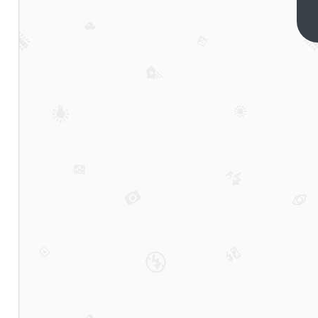
820RR
摩托车
下一篇
的参数