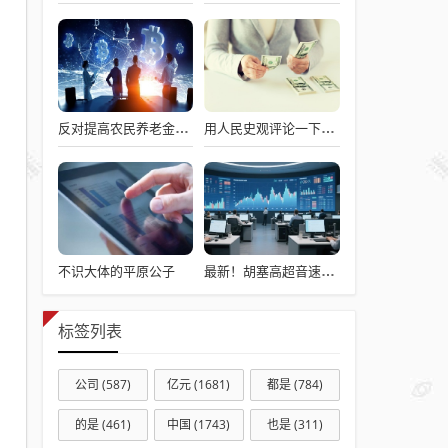
反对提高农民养老金的10个常见借口——别再用套话敷衍
用人民史观评论一下澎湖海战
不识大体的平原公子
最新！胡塞高超音速导弹打击以色列机场！以军：对加沙城医院外哈马斯武装发动空袭
标签列表
公司
(587)
亿元
(1681)
都是
(784)
的是
(461)
中国
(1743)
也是
(311)