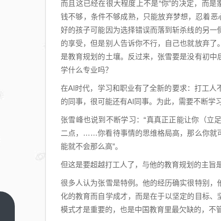
而且这已经在很大程度上不是“你”的决定，而是
钱不够，条件不够成熟，只能放弃梦想，忍着恶
好的孩子可能因为选择错误而落到斩杀线的另一
的享受，但是别人告诉你不行，自己也就放弃了
是教育规划的土壤。反过来，张雪要是没有初中
学什么专业吗？
在AI时代，学习和职业有了全新的要求：打工
的同事，很可能还有AI同事。为此，需要不断学
张雪峰也说到不断学习：“真真正正能让你（立
二点，……你看待事情的思维格局高，那么你就
能就不会那么高”。
但这是要超越打工人了，与他的教育规划的主旨
很多人认为张雪是特例。他的经历确实很特别，
化的教育而自学成才，而是在于以坚定的目标、
五星
模式才是重要的，也是中国教育里最欠缺的，不