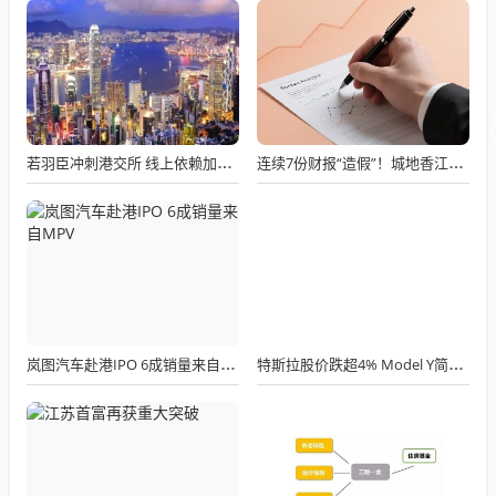
若羽臣冲刺港交所 线上依赖加剧股东减持
连续7份财报“造假”！城地香江被监管重锤，3名前高管遭追责，市值蒸发超10亿
岚图汽车赴港IPO 6成销量来自MPV
特斯拉股价跌超4% Model Y简配版定价近4万美元