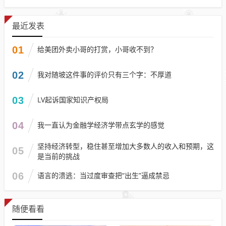
最近发表
01
给美团外卖小哥的打赏，小哥收不到？
02
我对随坡这件事的评价只有三个字：不厚道
03
LV起诉国家知识产权局
04
我一直认为金融学经济学带点玄学的感觉
坚持经济转型，稳住甚至增加大多数人的收入和预期，这
05
是当前的挑战
06
语言的溃逃：当过度审查把“出生”逼成禁忌
随便看看