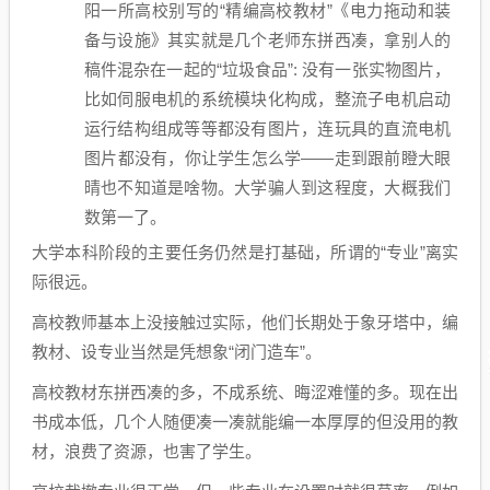
阳一所高校别写的“精编高校教材”《电力拖动和装
备与设施》其实就是几个老师东拼西凑，拿别人的
稿件混杂在一起的“垃圾食品”: 没有一张实物图片，
比如伺服电机的系统模块化构成，整流子电机启动
运行结构组成等等都没有图片，连玩具的直流电机
图片都没有，你让学生怎么学——走到跟前瞪大眼
晴也不知道是啥物。大学骗人到这程度，大概我们
数第一了。
大学本科阶段的主要任务仍然是打基础，所谓的“专业”离实
际很远。
高校教师基本上没接触过实际，他们长期处于象牙塔中，编
教材、设专业当然是凭想象“闭门造车”。
高校教材东拼西凑的多，不成系统、晦涩难懂的多。现在出
书成本低，几个人随便凑一凑就能编一本厚厚的但没用的教
材，浪费了资源，也害了学生。