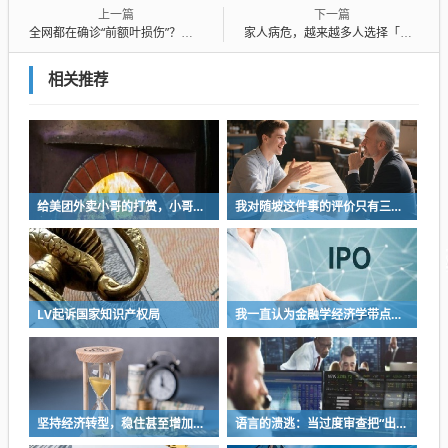
上一篇
下一篇
全网都在确诊“前额叶损伤”？这是啥梗
家人病危，越来越多人选择「不抢救」
相关推荐
给美团外卖小哥的打赏，小哥收不到？
我对随坡这件事的评价只有三个字：不厚道
LV起诉国家知识产权局
我一直认为金融学经济学带点玄学的感觉
坚持经济转型，稳住甚至增加大多数人的收入和预期，这是当前的挑战
语言的溃逃：当过度审查把“出生”逼成禁忌