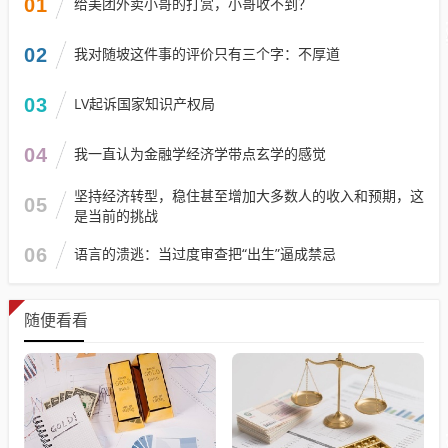
01
给美团外卖小哥的打赏，小哥收不到？
02
我对随坡这件事的评价只有三个字：不厚道
03
LV起诉国家知识产权局
04
我一直认为金融学经济学带点玄学的感觉
坚持经济转型，稳住甚至增加大多数人的收入和预期，这
05
是当前的挑战
06
语言的溃逃：当过度审查把“出生”逼成禁忌
随便看看