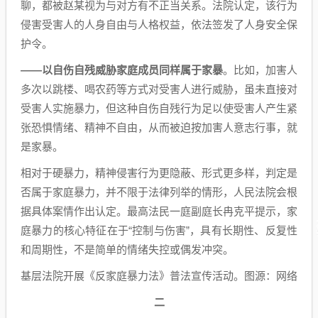
聊，都被赵某视为与对方有不正当关系。法院认定，该行为
侵害受害人的人身自由与人格权益，依法签发了人身安全保
护令。
——以自伤自残威胁家庭成员同样属于家暴
。比如，加害人
多次以跳楼、喝农药等方式对受害人进行威胁，虽未直接对
受害人实施暴力，但这种自伤自残行为足以使受害人产生紧
张恐惧情绪、精神不自由，从而被迫按加害人意志行事，就
是家暴。
相对于硬暴力，精神侵害行为更隐蔽、形式更多样，判定是
否属于家庭暴力，并不限于法律列举的情形，人民法院会根
据具体案情作出认定。最高法民一庭副庭长冉克平提示，家
庭暴力的核心特征在于“控制与伤害”，具有长期性、反复性
和周期性，不是简单的情绪失控或偶发冲突。
基层法院开展《反家庭暴力法》普法宣传活动。图源：网络
二