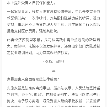
本上提升受害人自我保护能力。
一起案例显示，残疾人陈某没有经济来源，生活开支完全依
赖配偶刘某；一次争吵时，刘某殴打陈某造成其听觉、视力
受损，事后还不让陈某办理入院手续，并在陈某自行入院后
拒绝支付医疗费用，强制其出院。
此类经济控制型家暴，是司法实践中需重点规制的新型暴
力。案例中，法院不仅签发保护令，还联动多部门为陈某制
定就业培训计划，助力其实现经济独立。
（图源：网络）
三
家暴加害人会面临哪些法律后果？
实施家暴是法定的离婚事由。最高法表示，人民法院坚持当
判则判，绝不“和稀泥”。在相关案例中，法院可以作出先行
判决，准予双方离婚，避免受害人继续承受家暴，并妥善解