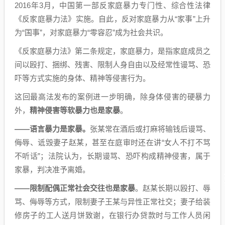
2016年3月，中国第一部反家庭暴力专门性、综合性法律
《反家庭暴力法》实施。自此，反对家庭暴力从“家事”上升
为“国事”，对家庭暴力“零容忍”成为社会共识。
《反家庭暴力法》第二条规定，家庭暴力，是指家庭成员之
间以殴打、捆绑、残害、限制人身自由以及经常性谩骂、恐
吓等方式实施的身体、精神等侵害行为。
这回最高法发布的案例进一步明确，除身体侵害的硬暴力
外，
精神侵害等软暴力也是家暴
。
——语言暴力是家暴。
张某常在酒后或打麻将输钱后谩骂、
侮辱、诋毁妻子赵某，甚至在庭审时还在讲“女人不打不骂
不听话”；法院认为，长期谩骂、恐吓构成精神侵害，属于
家暴，判决准予离婚。
——限制配偶正常社会交往也是家暴
。赵某长期以殴打、辱
骂、侮辱等方式，限制妻子王某与异性正常社交；妻子给装
修房子的工人送月饼致谢，在银行办贷款时与工作人员闲