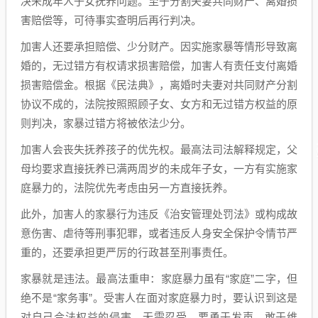
决未成年人子女抚养问题。至于分割夫妻共同财产、离婚损
害赔偿等，可待事实查明后再行判决。
加害人还要承担赔偿、少分财产。因实施家暴等情形导致离
婚的，无过错方有权请求损害赔偿，加害人有责任支付离婚
损害赔偿金。根据《民法典》，离婚时夫妻对共同财产分割
协议不成的，法院按照照顾子女、女方和无过错方权益的原
则判决，家暴过错方将被依法少分。
加害人会丧失抚养孩子的优先权。最高法司法解释规定，父
母均要求直接抚养已满两周岁的未成年子女，一方有实施家
庭暴力的，法院优先考虑由另一方直接抚养。
此外，加害人的家暴行为违反《治安管理处罚法》或构成故
意伤害、虐待等刑事犯罪，或者违反人身安全保护令情节严
重的，还要承担更严厉的行政甚至刑事责任。
家暴就是违法。最高法重申：家庭暴力虽有“家庭”二字，但
绝不是“家务事”。受害人在面对家庭暴力时，要认识到这是
对自己合法权益的侵害，无需忍受。要勇于发声、敢于维