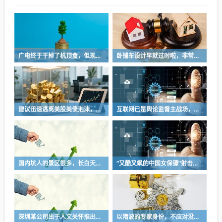
广电终于干掉了机顶盒，但现在没多少人看电视了…
卧铺车设计早就过时啦，非常不具备人性化
建议迅速逃离美股美债泡沫，AI正加速而非延缓其泡沫破裂
互联网已是舆论监督主战场，让我们用这五点珍惜它
国内坑人的景区很多，长白天池只是其中被坑印象最深的那一个
“又酷又飒的中国女保镖”射击夺冠
深圳某公司出于人文关怀推出内部托管，结果无孩单身员工举报了，核心理由有两个
以隋波的专家身份，不应对没统一标准的口味指手画脚，依仗专家身份欺负一线厨师