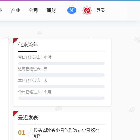
业
产业
公司
理财
登录
繁
似水流年
今日已经过去
小时
这周已经过去
天
本月已经过去
天
今年已经过去
个月
最近发表
给美团外卖小哥的打赏，小哥收不
01
到？