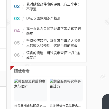
我对随坡这件事的评价只有三个字：
02
不厚道
03
LV起诉国家知识产权局
我一直认为金融学经济学带点玄学的
04
感觉
坚持经济转型，稳住甚至增加大多数
05
人的收入和预期，这是当前的挑战
语言的溃逃：当过度审查把“出生”逼
06
成禁忌
随便看看
海底
黄金暴涨背后的赢家与陷阱
黄金股价格究竟是否过高