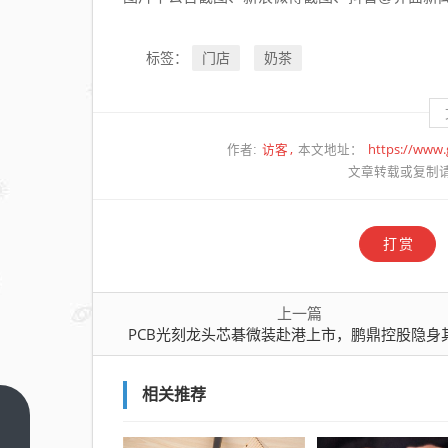
门店
奶茶
标签：
访客
https://www
作者:
本文地址：
文章转载或复制
打赏
上一篇
PCB光刻龙头芯碁微装赴港上市，鹏鼎控股隐身
相关推荐
PCB