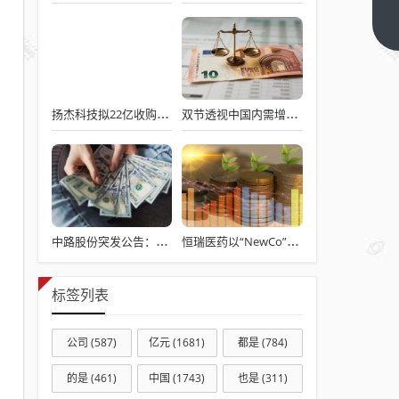
捞最
大对
下一
篇
手赴
港上
市，
扬杰科技拟22亿收购贝特电子，后者曾撤回IPO
双节透视中国内需增长密码
毛利
率
70%
中路股份突发公告：子公司仲裁追讨4000万专利费，业绩亏损雪上加霜！
恒瑞医药以“NewCo”形式出海 潜在交易金额超10亿美元
标签列表
公司
(587)
亿元
(1681)
都是
(784)
的是
(461)
中国
(1743)
也是
(311)