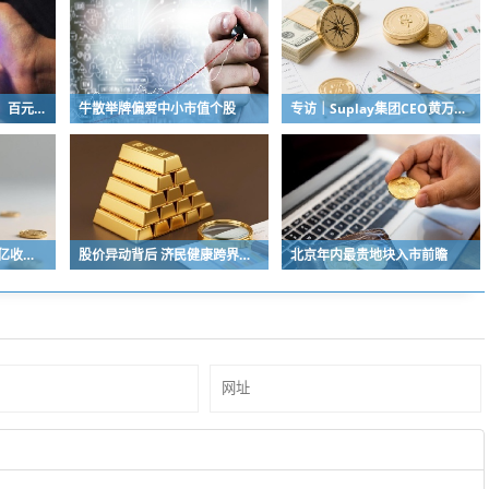
“超女”陈西贝被曝售假：百元羽绒服号称鹅绒实为廉价飞丝，直播间卖出超百万元
牛散举牌偏爱中小市值个股
专访｜Suplay集团CEO黄万钧：怎么做一门提供情绪价值的生意
马斯克首场业绩会：万亿收入将提前一年达成
股价异动背后 济民健康跨界芯片谋变
北京年内最贵地块入市前瞻