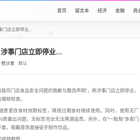
首页
留言本
经济
金融
商
事门店立即停业…
，涉事门店立即停业…
抢沙发
默认
报道我司门店食品安全问题的致歉与整改声明”，称涉事门店立即停业，
店稽核检查。
店随意更改食材效期标签，隔夜过期食材继续使用。同时，使用无厂
料质量出问题，无标签完全无法溯源追责。另外，在“一點點”多家门
手套，佩戴首饰直接徒手制作饮品。
闻视频截图