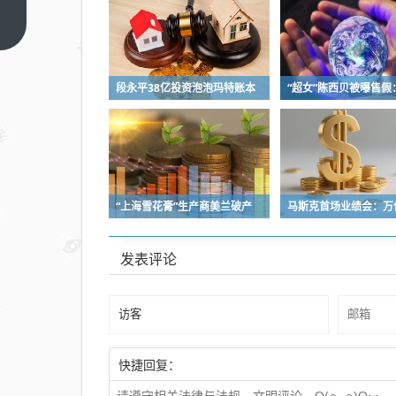
光刻
龙头
上一
篇
芯碁
微装
段永平38亿投资泡泡玛特账本
赴港
上
市，
鹏鼎
控股
隐身
“上海雪花膏”生产商美兰破产
其后
发表评论
快捷回复：