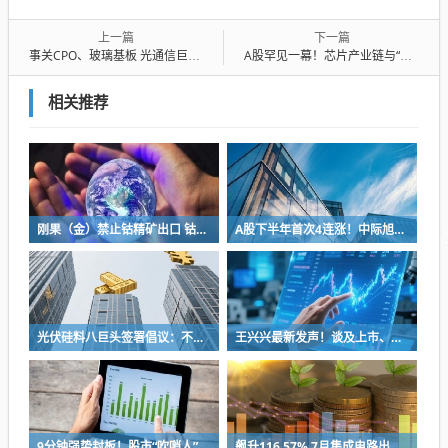
上一篇
下一篇
事关CPO、玻璃基板 光通信巨头发布多项技术产品
A股罕见一幕！芯片产业链与“牛市旗手”同日大涨 什么信号？
相关推荐
刚果（金）禁止钴精矿出口 钴矿板块狂飙 上市公司回应影响
A股下半年首次4连涨！中际旭创尾盘突然跳水 发生了什么？
光伏硅料八巨头签署倡议：不得低于成本价销售
王兴兴最新发声！谈及上市、具身智能行业发展
9分钟强势封板！股市“吹哨人”突然改口！市场风向变了？
飙升116.57% 7月集成电路出口金额同比实现翻倍式增长