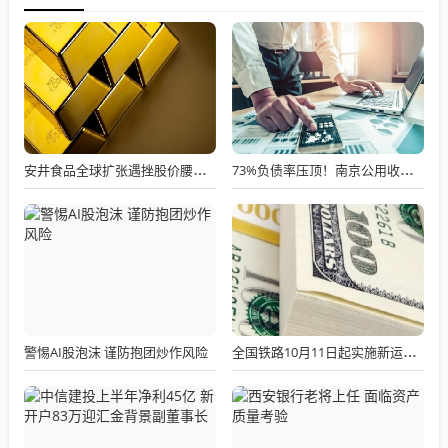
安井食品全球扩张遇挫股价腰斩高管套现
73%负债率压顶！南京公用收购宇谷科技告吹，半年谈判付诸东流
警惕AI股泡沫 谨防抱团炒作风险
全国铁路10月11日起实施新运行图