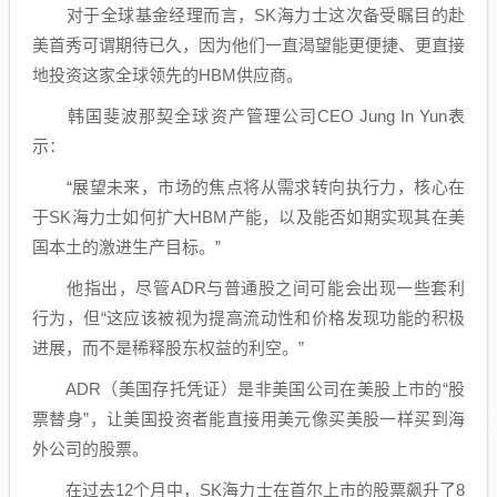
对于全球基金经理而言，SK海力士这次备受瞩目的赴
美首秀可谓期待已久，因为他们一直渴望能更便捷、更直接
地投资这家全球领先的HBM供应商。
韩国斐波那契全球
资产管理
公司CEO Jung In Yun表
示：
“展望未来，市场的焦点将从需求转向执行力，核心在
于SK海力士如何扩大HBM产能，以及能否如期实现其在美
国本土的激进生产目标。”
他指出，尽管ADR与普通股之间可能会出现一些套利
行为，但“这应该被视为提高流动性和价格发现功能的积极
进展，而不是稀释股东权益的利空。”
ADR（美国存托凭证）是非美国公司在美股上市的“股
票替身”，让美国投资者能直接用美元像买美股一样买到海
外公司的股票。
在过去12个月中，SK海力士在首尔上市的股票飙升了8