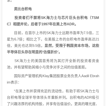
录。
类比
台积电
投资者们不禁将SK海力士与芯片巨头
台积电
（TSM
C）相提并论，后者于1997年在美上市ADR。
目前，在首尔上市的SK海力士远期市盈率为7.5倍，三
星为6.7倍；相比之下，在美股上市的台积电市盈率高达21
倍，美光也达到9.5倍。
显然，受限于韩国资本市场，这些
半导体
巨头存在明显的‘估值折价’。
SK海力士的美国首秀将为其打开全新的投资者资金
池，并有望帮助其缩小与竞争对手之间的估值差距。
国际
资产管理
机构Klay集团股票业务负责人Aadil Ebrah
im表示：
“在美上市并获得充足的流动性，有助于将SK海力士与
台积电等全球
半导体
领头羊重新并列。台积电的ADR吸引
了兴趣浓厚的机构持股，并享有估值溢价。更高的曝光度、