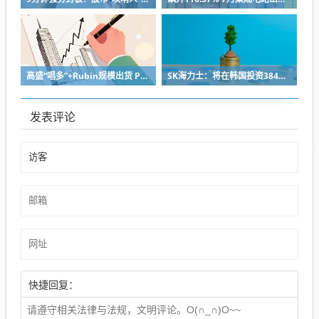
高盛“唱多”+Rubin规模出货 PCB概念掀涨停潮！多只中报预增股获资金青睐(名单)
SK海力士：将在韩国投资384亿美元建设晶圆厂 以应对AI时代持续增长的存储芯片需求
发表评论
快捷回复：