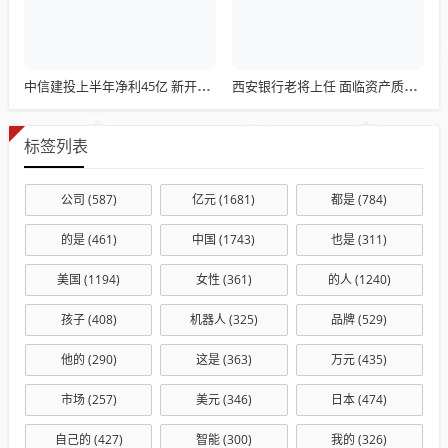
中信建投上半年净利45亿 新开户83万迎汇金背景副董事长
西安银行老将上任 面临资产质量考验
标签列表
公司
(587)
亿元
(1681)
都是
(784)
的是
(461)
中国
(1743)
也是
(311)
美国
(1194)
女性
(361)
的人
(1240)
孩子
(408)
机器人
(325)
品牌
(529)
他的
(290)
这是
(363)
万元
(435)
市场
(257)
美元
(346)
日本
(474)
自己的
(427)
智能
(300)
我的
(326)