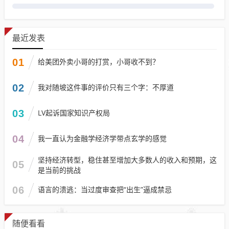
最近发表
01
给美团外卖小哥的打赏，小哥收不到？
02
我对随坡这件事的评价只有三个字：不厚道
03
LV起诉国家知识产权局
04
我一直认为金融学经济学带点玄学的感觉
坚持经济转型，稳住甚至增加大多数人的收入和预期，这
05
是当前的挑战
06
语言的溃逃：当过度审查把“出生”逼成禁忌
随便看看