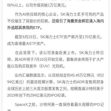
00%以上，公司市值突破1万亿美元。
作为AI供应链的核心企业，SK海力士炙手可热的产品
不仅催生了其股价的狂飙，
还吸引了海量资金疯狂涌入海内
外追踪其表现的ETF。
截至6月23日，SK海力士ETF资产飙升至170亿美元，
成为香港最大ETF资产。
在此背景下，该公司准备赴美上市。SK海力士昨日
称，其ADR将于7月10日开始交易，募集资金将用于扩大产
能以及购买极紫外（EUV）光刻机。
业内汇编数据显示，以目前拟定的45.45万亿韩元（约2
94亿美元）的募资规模计算，SK海力士的ADR发售将跻身
全球历史上前三大首次股票发售之列，规模直逼沙特阿美于
2019年创下的294亿美元的IPO纪录。
SpaceX
之前，沙特阿美一直保持着最大规模的IPO记