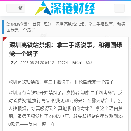
繁
首页
理财
深圳高铁站禁烟：拿二手烟说事，和德
您现在的位置：
国绿党一个路子
深圳高铁站禁烟：拿二手烟说事，和德国绿
党一个路子
访客
抢沙发
默认
2026-06-24 20:04:12
79774
深圳高铁站禁烟：拿二手烟说事，和德国绿党一个路子
深圳所有高铁站开始禁烟了。支持者高喊“二手烟害命”，反
对者质疑“能执行吗”。但我更想问的是：在露天站台上，别
人抽根烟，你真吸得到？真能影响你寿命？ 拿这个理由禁
烟，跟德国绿党炸了240亿电厂、转头却把站台罚款涨到25
0欧元——简直一模一样。