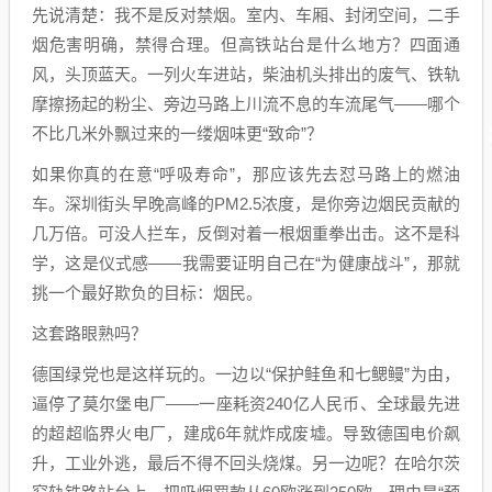
先说清楚：我不是反对禁烟。室内、车厢、封闭空间，二手
烟危害明确，禁得合理。但高铁站台是什么地方？四面通
风，头顶蓝天。一列火车进站，柴油机头排出的废气、铁轨
摩擦扬起的粉尘、旁边马路上川流不息的车流尾气——哪个
不比几米外飘过来的一缕烟味更“致命”？
如果你真的在意“呼吸寿命”，那应该先去怼马路上的燃油
车。深圳街头早晚高峰的PM2.5浓度，是你旁边烟民贡献的
几万倍。可没人拦车，反倒对着一根烟重拳出击。这不是科
学，这是仪式感——我需要证明自己在“为健康战斗”，那就
挑一个最好欺负的目标：烟民。
这套路眼熟吗？
德国绿党也是这样玩的。一边以“保护鲑鱼和七鳃鳗”为由，
逼停了莫尔堡电厂——一座耗资240亿人民币、全球最先进
的超超临界火电厂，建成6年就炸成废墟。导致德国电价飙
升，工业外逃，最后不得不回头烧煤。另一边呢？在哈尔茨