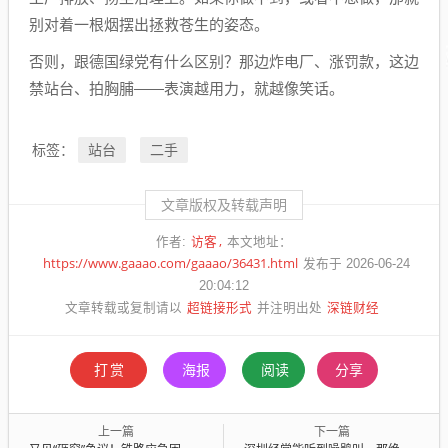
别对着一根烟摆出拯救苍生的姿态。
否则，跟德国绿党有什么区别？那边炸电厂、涨罚款，这边
禁站台、拍胸脯——表演越用力，就越像笑话。
站台
二手
标签：
文章版权及转载声明
访客
作者:
本文地址：
https://www.gaaao.com/gaaao/36431.html
发布于 2026-06-24
20:04:12
超链接形式
深链财经
文章转载或复制请以
并注明出处
打赏
海报
阅读
分享
上一篇
下一篇