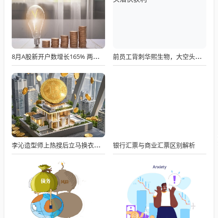
8月A股新开户数增长165% 两融余额创新高
前员工背刺华熙生物，大空头潜伏获利
银行汇票与商业汇票区别解析
李沁造型师上热搜后立马换衣服了