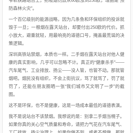
窄轨铁路站台上，把吸烟罚款从60欧涨到250欧，理由是“预
防森林火灾”。
一个百亿级别的能源战略，因为几条鱼和环保组织的投诉就
毁于一旦；一根烟在露天站台，却要付出250欧的代价。抓
小放大，避重就轻，用最响亮的道德口号，掩盖最荒诞的决
策逻辑。
深圳高铁站禁烟，本质也一样。二手烟在露天站台对他人健
康的真实影响，几乎可以忽略不计。真正的“健康杀手”——
汽车尾气、工业排放、扬尘——没人管，也管不动。那就管
烟吧。烟民没有组织，不会上街抗议，骂了就骂了，罚了就
罚了，还能在朋友圈晒一张“我们城市又文明了一步”的截
图。
这不是环保，也不是健康，这是一场成本最低的道德表演。
我不是说站台不该禁烟。我想说的是：别拿二手烟当幌子。
如果你真的关心空气质量和寿命，请把力气花在汽车尾气、
工厂排放、扬尘治理上。如果你做不到，或者不想做，那就