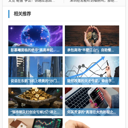
又见“砸窗”争议！铁路应急困局如何破
深圳经常能听到噪鹃叫，那绝非一般叽叽喳喳的鸟叫可比，真的会让人烦躁
相关推荐
彭慕曦面临的绝非“高高举起，轻轻放下”
承包商场“半壁江山”，自助餐为什么越开越多？
说说在东航飞机上喷粪的“沙门世家”
陡然跌落的天才作家，牵出学界一个惊人的造假联盟
“邹市明夫妇创业亏掉2亿”冲上热搜！妻子冉莹颖自曝多个项目关停，不得不卖房偿债！
何其荒谬的“真理在大炮射程之内”