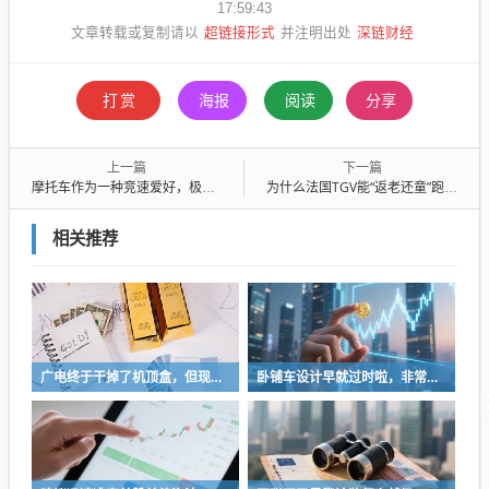
17:59:43
超链接形式
深链财经
文章转载或复制请以
并注明出处
打赏
海报
阅读
分享
上一篇
下一篇
摩托车作为一种竞速爱好，极限运动，应该得到支持
为什么法国TGV能“返老还童”跑50年？背后的硬核逻辑与欧洲“修补”哲学
相关推荐
广电终于干掉了机顶盒，但现在没多少人看电视了…
卧铺车设计早就过时啦，非常不具备人性化