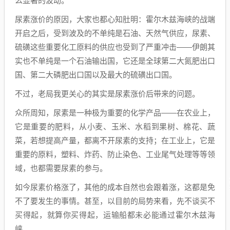
么显著的波动。
尿素涨价的原因，大家也都心知肚明：霍尔木兹海峡的战端
开启之后，受到波及的不单纯是石油、天然气供应，尿素、
硫磺这些重要化工原料的供应也受到了严重冲击——伊朗其
实也不单纯是一个石油输出国，它还是全球第二大氮肥出口
国、第二大磷肥出口国以及最大的硫磺出口国。
不过，老局我更关心的其实是尿素涨价后带来的问题。
众所周知，尿素是一种极为重要的化学产品——在农业上，
它是重要的肥料，从小麦、玉米、水稻到果树、棉花、蔬
菜，若想提高产量，都离不开尿素的支持；在工业上，它是
重要的原料，塑料、炸药、防止染色、工业尾气处理等等领
域，也都需要尿素的参与。
如今尿素价格涨了，其他的成本自然也会跟着涨，这都是免
不了要发生的事情。甚至，以目前的局势来看，先不谈买不
买得起，就算你买得起，运输船都未必能通过霍尔木兹海
峡。