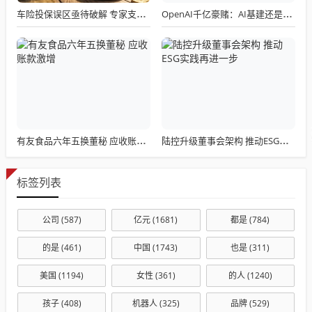
车险投保误区亟待破解 专家支招：按需配置避免“无效买单”
OpenAI千亿豪赌：AI基建还是泡沫？
有友食品六年五换董秘 应收账款激增
陆控升级董事会架构 推动ESG实践再进一步
标签列表
公司
(587)
亿元
(1681)
都是
(784)
的是
(461)
中国
(1743)
也是
(311)
美国
(1194)
女性
(361)
的人
(1240)
孩子
(408)
机器人
(325)
品牌
(529)