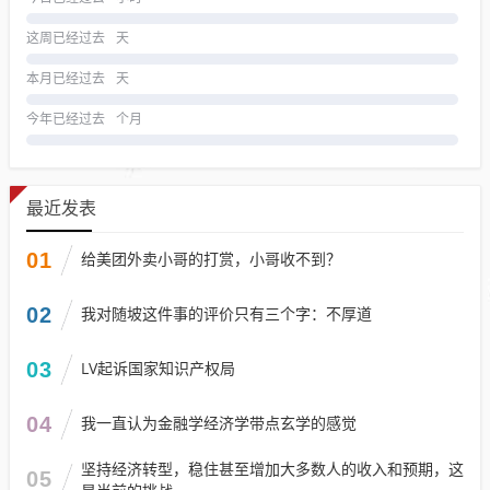
这周已经过去
天
本月已经过去
天
今年已经过去
个月
最近发表
01
给美团外卖小哥的打赏，小哥收不到？
02
我对随坡这件事的评价只有三个字：不厚道
03
LV起诉国家知识产权局
04
我一直认为金融学经济学带点玄学的感觉
坚持经济转型，稳住甚至增加大多数人的收入和预期，这
05