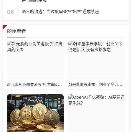
是当前的挑战
06
语言的溃逃：当过度审查把“出生”逼成禁忌
随便看看
新元素药业闯关港股 押注痛风药突围
蔚来董事长李斌：创业至今仍是新兵 没有资格懈怠