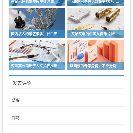
建议迅速逃离美股美债泡沫，AI正加速而非延缓其泡沫破裂
互联网已是舆论监督主战场，让我们用这五点珍惜它
国内坑人的景区很多，长白天池只是其中被坑印象最深的那一个
“又酷又飒的中国女保镖”射击夺冠
深圳某公司出于人文关怀推出内部托管，结果无孩单身员工举报了，核心理由有两个
以隋波的专家身份，不应对没统一标准的口味指手画脚，依仗专家身份欺负一线厨师
发表评论