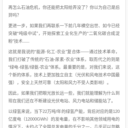
再怎么石油危机，你还能把太阳给弄没了？你以为自己是后
羿吗？
更进一步，如果我们再联系一下前几年横空出世、如今已经
突破“吨级中试”，开始探索工业化生产的“二氧化碳合成淀
粉”技术......
这就是我说的“能源-化工-农业”复合体——通过技术革命，
我们打破了传统的“石油-尿素-农业”体系，取而代之的则是
“绿电-绿氢/绿氨-农业”体系。最重要的是，对我们来说，这
个新的体系，技术上更加独立自主（光伏和风电技术中国最
强），安全上天然可靠（太阳和风力不受人类影响）。
因此，如果我们把眼光放长远一些，我们就能理解为什么到
现在我们还在不断建设光伏电站、风力电站和储能站了。
以绿氢来说，当下22万吨/年的绿氢产能，背后对应的是120
亿度电（12000GWh）的发电量，在不影响其他领域用电的
情况下，大约占了全国总发电量的千分之一，几乎可以忽略