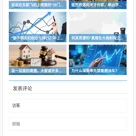
说说在东航飞机上喷粪的“沙门世家”
陡然跌落的天才作家，牵出学界一个惊人的造假联盟
“邹市明夫妇创业亏掉2亿”冲上热搜！妻子冉莹颖自曝多个项目关停，不得不卖房偿债！
何其荒谬的“真理在大炮射程之内”
说一说我的境遇，大家或许多少能对于长沙这座城的人事物有些体会
为什么海南率先禁售燃油车？
发表评论