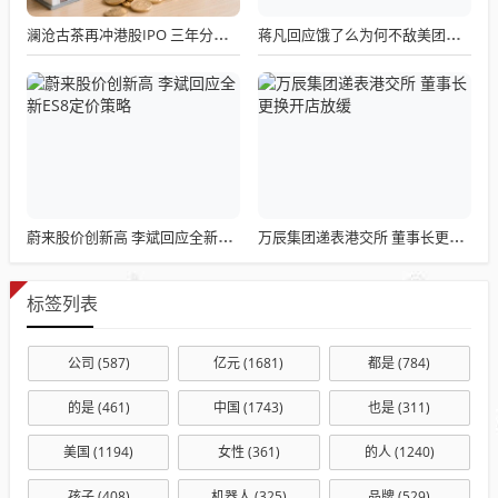
澜沧古茶再冲港股IPO 三年分红超2亿仍难解亏损困局
蒋凡回应饿了么为何不敌美团｜阿里最新业绩会实录
蔚来股价创新高 李斌回应全新ES8定价策略
万辰集团递表港交所 董事长更换开店放缓
标签列表
公司
(587)
亿元
(1681)
都是
(784)
的是
(461)
中国
(1743)
也是
(311)
美国
(1194)
女性
(361)
的人
(1240)
孩子
(408)
机器人
(325)
品牌
(529)