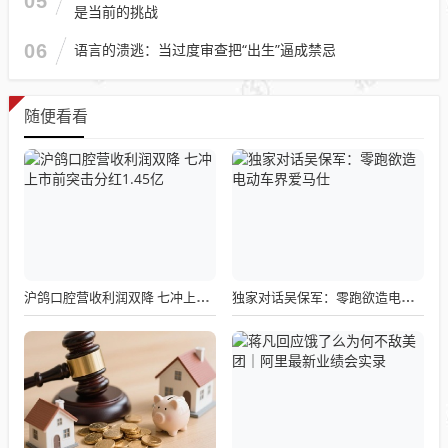
05
是当前的挑战
06
语言的溃逃：当过度审查把“出生”逼成禁忌
随便看看
沪鸽口腔营收利润双降 七冲上市前突击分红1.45亿
独家对话吴保军：零跑欲造电动车界爱马仕