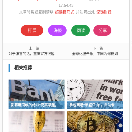
17:54:43
超链接形式
深链财经
文章转载或复制请以
并注明出处
打赏
海报
阅读
分享
上一篇
下一篇
对于张雪的话，重庆官方很容易回应
全球化肥告急，中国为何稳如泰山？
相关推荐
彭慕曦面临的绝非“高高举起，轻轻放下”
承包商场“半壁江山”，自助餐为什么越开越多？