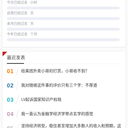
今日已经过去
小时
这周已经过去
天
本月已经过去
天
今年已经过去
个月
最近发表
01
给美团外卖小哥的打赏，小哥收不到？
02
我对随坡这件事的评价只有三个字：不厚道
03
LV起诉国家知识产权局
04
我一直认为金融学经济学带点玄学的感觉
坚持经济转型，稳住甚至增加大多数人的收入和预期，这