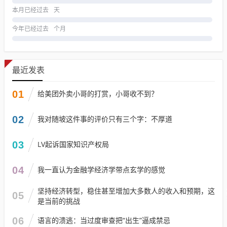
本月已经过去
天
今年已经过去
个月
最近发表
01
给美团外卖小哥的打赏，小哥收不到？
02
我对随坡这件事的评价只有三个字：不厚道
03
LV起诉国家知识产权局
04
我一直认为金融学经济学带点玄学的感觉
坚持经济转型，稳住甚至增加大多数人的收入和预期，这
05
是当前的挑战
06
语言的溃逃：当过度审查把“出生”逼成禁忌