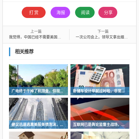
打赏
海报
阅读
分享
上一篇
下一篇
我觉得，中国已经不需要美国早死
一次公司会上，领导又拿出烟点上，一个柔弱的女声响起：请别抽烟了，我还怀着孕
相关推荐
广电终于干掉了机顶盒，但现在没多少人看电视了…
卧铺车设计早就过时啦，非常不具备人性化
建议迅速逃离美股美债泡沫，AI正加速而非延缓其泡沫破裂
互联网已是舆论监督主战场，让我们用这五点珍惜它