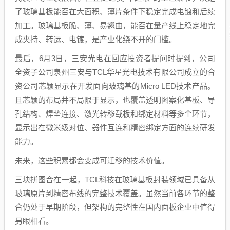
了玻璃基板能否在大面积、薄片条件下稳定完成电镀和后续
加工。玻璃基板脆、薄、易翘曲，能否在量产线上稳定地完
成夹持、转运、电镀，是产业化绕不开的门槛。
最后，6月3日，三安光电在回应投资者提问时提到，公司
全资子公司泉州三安与TCL华星光电技术有限公司成立的合
资公司芯颖显示在开发面向玻璃基的Micro LED技术产品。
且芯颖的布局并不局限于显示，也覆盖透明图案化基板、导
孔结构、焊垫连接、激光转移载板和绑定材料等多个环节，
显示出在微米级对位、器件互连和精密绑定方面的连续研发
能力。
未来，这些积累都会变成可迁移的技术价值。
三块拼图合在一起，TCL科技在玻璃基板封装领域已具备从
玻璃原片到精密布线的完整技术覆盖。虽然当前各环节的整
合仍处于早期阶段，但架构的完整性在国内面板企业中值得
另眼相看。