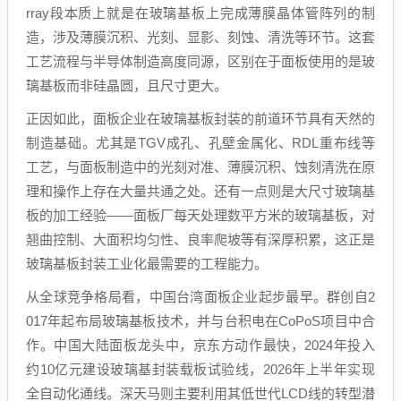
rray段本质上就是在玻璃基板上完成薄膜晶体管阵列的制
造，涉及薄膜沉积、光刻、显影、刻蚀、清洗等环节。这套
工艺流程与半导体制造高度同源，区别在于面板使用的是玻
璃基板而非硅晶圆，且尺寸更大。
正因如此，面板企业在玻璃基板封装的前道环节具有天然的
制造基础。尤其是TGV成孔、孔壁金属化、RDL重布线等
工艺，与面板制造中的光刻对准、薄膜沉积、蚀刻清洗在原
理和操作上存在大量共通之处。还有一点则是大尺寸玻璃基
板的加工经验——面板厂每天处理数平方米的玻璃基板，对
翘曲控制、大面积均匀性、良率爬坡等有深厚积累，这正是
玻璃基板封装工业化最需要的工程能力。
从全球竞争格局看，中国台湾面板企业起步最早。群创自2
017年起布局玻璃基板技术，并与台积电在CoPoS项目中合
作。中国大陆面板龙头中，京东方动作最快，2024年投入
约10亿元建设玻璃基封装载板试验线，2026年上半年实现
全自动化通线。深天马则主要利用其低世代LCD线的转型潜