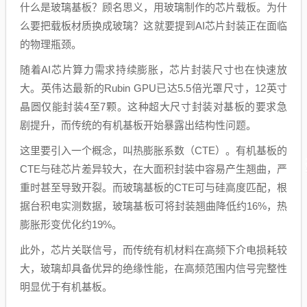
什么是玻璃基板？顾名思义，用玻璃制作的芯片载板。为什
么要把载板材质换成玻璃？这就要提到AI芯片封装正在面临
的物理瓶颈。
随着AI芯片算力需求持续膨胀，芯片封装尺寸也在快速放
大。英伟达最新的Rubin GPU已达5.5倍光罩尺寸，12英寸
晶圆仅能封装4至7颗。这种超大尺寸封装对基板的要求急
剧提升，而传统的有机基板开始暴露出结构性问题。
这里要引入一个概念，叫热膨胀系数（CTE）。有机基板的
CTE与硅芯片差异较大，在大面积封装中容易产生翘曲，严
重时甚至导致开裂。而玻璃基板的CTE可与硅高度匹配，根
据台积电实测数据，玻璃基板可将封装翘曲降低约16%，热
膨胀形变优化约19%。
此外，芯片关联信号，而传统有机材料在高频下介电损耗较
大，玻璃却具备优异的绝缘性能，在高频范围内信号完整性
明显优于有机基板。