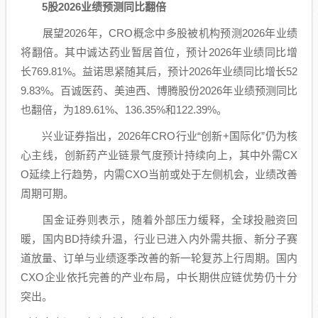
5股2026业绩预测同比翻倍
展望2026年，CRO概念中多股被机构预测2026年业绩
将翻倍。其中
诚达药业
暂居首位，预计2026年业绩同比增
长769.81%。
益诺思
紧随其后，预计2026年业绩同比增长52
9.83%。
百诚医药
、
美迪西
、
博腾股份
2026年业绩预测同比
也翻倍，为189.61%、136.35%和122.39%。
兴业证券
指出，2026年CRO行业“创新+国际化”仍为核
心主线，创新药产业链景气度预计持续向上，其中外需CX
O延续上行趋势，内需CXO当前或处于左侧机会，业绩改善
周期可期。
国金证券
则表示，随着外部压力缓释，全球投融资回
暖，国内BD持续升温，行业已进入内外需共振、新分子赛
道放量、订单与业绩逐季改善的新一轮复苏上行周期。国内
CXO企业依托完善的产业布局，中长期供应链优势仍十分
突出。