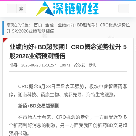
繁
首页
金融
业绩向好+BD超预期！CRO概念逆势拉
您现在的位置：
升 5股2026业绩预测翻倍
业绩向好+BD超预期！CRO概念逆势拉升 5
股2026业绩预测翻倍
访客
抢沙发
默认
2026-06-23 16:01:57
10971
CRO
概念6月23日早盘表现强势，板块中
睿智医药
涨
停，
迦南科技
、
药康生物
、
成都先导
、
海特生物
跟涨。
新药+BD交易超预期
在市场人士看来，
CRO
概念的走强，一方面受近期多
个新药利好消息的刺激，另一方面受我国
创新药
BD交易超
预期带动。