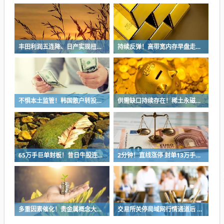
丰田利润五连降、日产实现扭亏 日系三强一季报喜忧参半
持续反弹！高带宽内存早盘走强 三大原厂产能售罄
不惧本土监管！韩国散户转投美国高倍杠杆ETF 分析师：更大风险酝酿中
供需缺口持续存在！稀土永磁表现强势 2026高增长个股来了
65万手巨单封板！昔日牛股连续2日跌停！发生了什么？
2分钟！直线涨停 封单13万手！6G赛道集体拉升
多重因素催化！贵金属概念大涨 高盛重申坚定看多
交易所关停局域网行情通道后 市场最关注这六个变化带来的影响