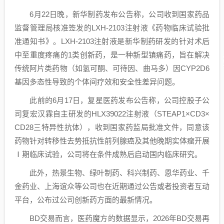
6月22日晚，
新华制药
发布公告称，公司收到国家药品
监督管理局核准签发的LXH-2103注射液《药物临床试验批
准通知书》。LXH-2103注射液是
新华制药
研发的针对术后
中至重度疼痛的1类
创新药
，是一种新型镇痛药，旨在解决
传统阿片类药物（如氢可酮、可待因、曲马多）因CYP2D6
基因多态性导致的个体间疗效和安全性差异问题。
此前的6月17日，
复星医药
发布公告称，公司控股子公
司
复宏汉霖
自主研发的HLX39022注射液（STEAP1×CD3×
CD28三特异性抗体），收到国家药监局批准文件，同意该
药物针对转移性去势抵抗性前列腺癌及其他晚期实体瘤开展
Ⅰ期临床试验，公司将在条件成熟后启动国内临床研究。
此外，
热景生物
、
绿叶制药
、
科兴制药
、
恩华药业
、
千
金药业
、
上海谊众
等公司也在近期通过公告或者投资者互动
平台，公布过公司
创新药
方面的最新情况。
BD交易而言，医药魔方的数据显示，2026年BD交易再