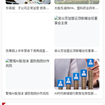
华南城：子公司正常运营 债务重组方案探讨中
大股东减持6%，盟科药业四年亏损13亿，股价早盘跌近7%
百果园上半年营收下滑两成盈转亏付费会员降三成
吴以芳加盟云顶新耀出任董事会主席
警惕AI股泡沫 谨防抱团炒作风险
AI时代邮储银行数智化转型新突破