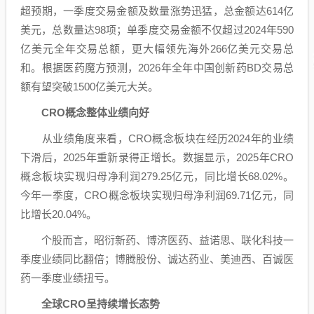
超预期，一季度交易金额及数量涨势迅猛，总金额达614亿
美元，总数量达98项；单季度交易金额不仅超过2024年590
亿美元全年交易总额，更大幅领先海外266亿美元交易总
和。根据医药魔方预测，2026年全年中国创新药BD交易总
额有望突破1500亿美元大关。
CRO
概念整体业绩向好
从业绩角度来看，CRO概念板块在经历2024年的业绩
下滑后，2025年重新录得正增长。数据显示，2025年CRO
概念板块实现归母净利润279.25亿元，同比增长68.02%。
今年一季度，CRO概念板块实现归母净利润69.71亿元，同
比增长20.04%。
个股而言，
昭衍新药
、
博济医药
、
益诺思
、
联化科技
一
季度业绩同比翻倍；
博腾股份
、
诚达药业
、
美迪西
、
百诚医
药
一季度业绩扭亏。
全球CRO呈持续增长态势