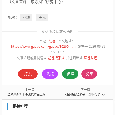
（文章来源：
东方财富
研究中心）
业绩
美元
标签：
文章版权及转载声明
访客
作者:
本文地址：
https://www.gaaao.com/gaaao/36265.html
发布于 2026-06-23
16:01:57
超链接形式
深链财经
文章转载或复制请以
并注明出处
打赏
海报
阅读
分享
上一篇
下一篇
全线跳水！科技股“黑色星期二”！两大芯片巨头双双重挫
大金融重磅来袭！影响有多大？
相关推荐