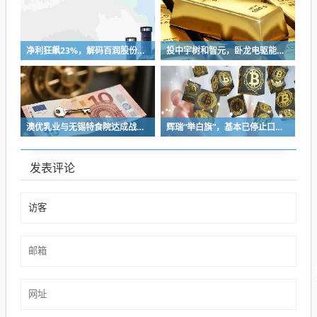
净利狂飙23%，解码百润股份如何用“情绪消费”切入年轻人的酒杯？
投中宇树和智元，卧龙电驱能否靠机器人叙事“改命”？
澳优乳业与无锡特食院达成战略合作，加速推进“全家营养”战略
辉瑞“举白旗”，基本已停止口服减肥药的开发
发表评论