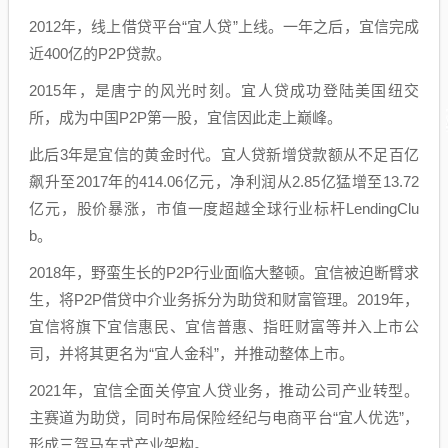
2012年，线上借贷平台“宜人贷”上线。一年之后，宜信完成
近400亿的P2P贷款。
2015年，是唐宁的风光时刻。宜人贷成功登陆美国纽交
所，成为中国P2P第一股，宜信因此走上巅峰。
此后3年是宜信的黄金时代。宜人贷新增贷款额从不足百亿
飙升至2017年的414.06亿元，净利润从2.85亿猛增至13.72
亿元，股价暴涨，市值一度超越全球行业标杆LendingClu
b。
2018年，野蛮生长的P2P行业面临大整顿。宜信被迫断臂求
生，将P2P借贷中介业务拆分为助贷和财富管理。2019年，
宜信将旗下宜信惠民、宜信普惠、指旺财富等并入上市公
司，并将其更名为“宜人金科”，并推动整体上市。
2021年，宜信全面关停宜人贷业务，推动公司产业转型。
主赛道为助贷，同时布局保险经纪与电商平台“宜人优选”，
形成三驾马车式产业架构。