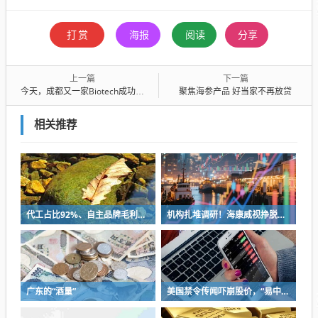
打赏
海报
阅读
分享
上一篇
下一篇
今天，成都又一家Biotech成功IPO
聚焦海参产品 好当家不再放贷
相关推荐
代工占比92%、自主品牌毛利不足4%，“两轮车界富士康”能否站稳A股？
机构扎堆调研！海康威视挣脱安防桎梏，创新业务撑起第二增长曲线
广东的“酒量”
美国禁令传闻吓崩股价，“易中天”抱团逻辑现裂痕