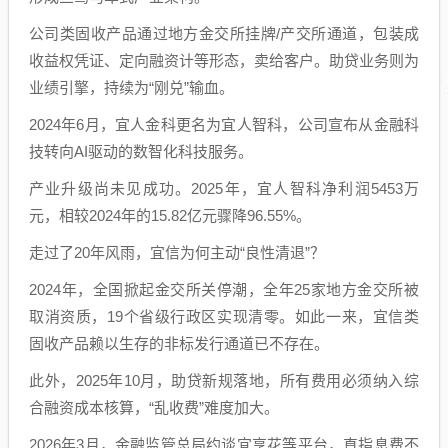
公司类固收产品通过地方金交所挂牌/产交所通道，包装成
收益权凭证、定向融资计等形态，卖给客户。助贷业务则为
业绩引擎，持续为“刚兑”输血。
2024年6月，宜人金科更名为宜人智科，公司宣布从金融科
技转向AI驱动的数智化科技服务。
产业升级尚未见成功。2025年，宜人智科净利润5453万
元，相较2024年的15.82亿元骤降96.55%。
走过了20年风雨，宜信为何主动“良性清退”？
2024年，全国掀起金交所关停潮，全年25家地方金交所被
取消资质，19个省级行政区实现清零。如此一来，宜信类
固收产品赖以生存的非标发行通道已不存在。
此外，2025年10月，助贷新规落地，所有费用必须纳入综
合融资成本核算，“乱收费”难度加大。
2026年3月，金融监管总局约谈宜享花等平台，直指息费不