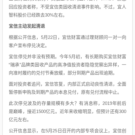
回应投资者称，不受宜信类固收清退事件影响。不过，宜人
智科股价已经跌去30%左右。
宜信主动发起清退
根据公开信息，5月22日，宜信财富通过理财顾问一对一向
客户宣布停兑决定。
宜信停兑并非没有预期。今年5月初，有长期购买宜信财富
“瑞承”品牌类固收产品的高净值投资者隐隐觉察出异样，一
向准时履约的兑付节奏放缓，部分到期产品出现逾期。
面对投资者追问，宜信答复，内部正式启动良性清退，全面
暂停新申购及到期产品的本息兑付，原有兑付流程中止。
此次停兑波及的存量规模有多大？有消息称，2019年前后
是巅峰，接近1500亿元。近年来收缩明显，但预计还有300
亿元左右。
公开信息显示，在5月25日召开的内部专项会议上，宜信创