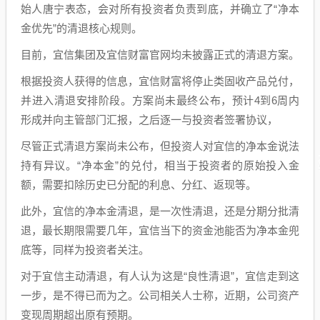
始人唐宁表态，会对所有投资者负责到底，并确立了“净本
金优先”的清退核心规则。
目前，宜信集团及宜信财富官网均未披露正式的清退方案。
根据投资人获得的信息，宜信财富将停止类固收产品兑付，
并进入清退安排阶段。方案尚未最终公布，预计4到6周内
形成并向主管部门汇报，之后逐一与投资者签署协议，
尽管正式清退方案尚未公布，但投资人对宜信的净本金说法
持有异议。“净本金”的兑付，相当于投资者的原始投入金
额，需要扣除历史已分配的利息、分红、返现等。
此外，宜信的净本金清退，是一次性清退，还是分期分批清
退，最长期限需要几年，宜信当下的资金池能否为净本金兜
底等，同样为投资者关注。
对于宜信主动清退，有人认为这是“良性清退”，宜信走到这
一步，是不得已而为之。公司相关人士称，近期，公司资产
变现周期超出原有预期。