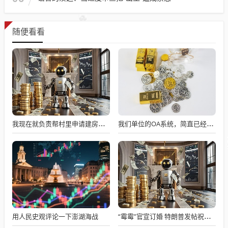
随便看看
我现在就负责帮村里申请建房的工作，现在村里不是盖不起，是没地没指标！
我们单位的OA系统，简直已经成了累赘
用人民史观评论一下澎湖海战
“霉霉”官宣订婚 特朗普发帖祝贺！她个人财富已达16亿美元 未婚夫是橄榄球巨星