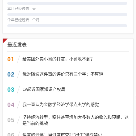
本月已经过去
天
今年已经过去
个月
最近发表
01
给美团外卖小哥的打赏，小哥收不到？
02
我对随坡这件事的评价只有三个字：不厚道
03
LV起诉国家知识产权局
04
我一直认为金融学经济学带点玄学的感觉
坚持经济转型，稳住甚至增加大多数人的收入和预期，这
05
是当前的挑战
06
语言的溃逃：当过度审查把“出生”逼成禁忌