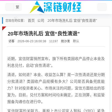
繁
首页
公司
20年市场洗礼后 宜信“良性清退”
您现在的位置：
20年市场洗礼后 宜信“良性清退”
访客
抢沙发
默认
2026-06-23 16:00:38
11197
近期，宜信财富悄然宣布，旗下所有类固收产品停止本金及
利息兑付，启动"良性清退"。
清退，如何退？本金、收益怎么算？是一次性清退还是分期
分批清退？类固收产品规模有多大？公司是否具备兜底能
力？针对投资者关心、市场关注的问题，宜信方面给出的答
复为，目前，兑付方案和时间均未确定，正在测算，和监管
报备沟通也在进行中。
宜信财富的关联方、美股上市公司宜人智科（YRD）紧急