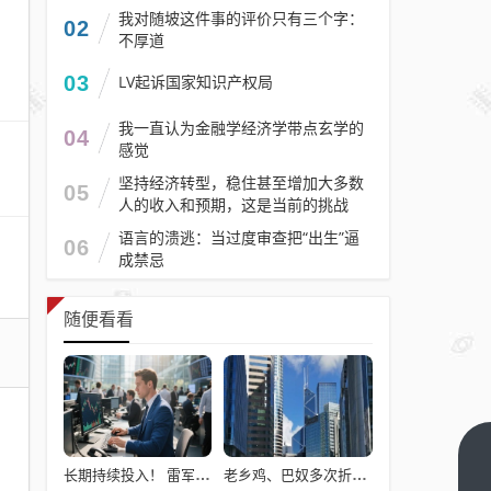
我对随坡这件事的评价只有三个字：
02
不厚道
03
LV起诉国家知识产权局
我一直认为金融学经济学带点玄学的
04
感觉
坚持经济转型，稳住甚至增加大多数
05
人的收入和预期，这是当前的挑战
语言的溃逃：当过度审查把“出生”逼
06
成禁忌
随便看看
北方
长期持续投入！ 雷军：小米7篇论文入选国际顶级会议AAAI
老乡鸡、巴奴多次折戟港股，餐饮上市变难了吗？