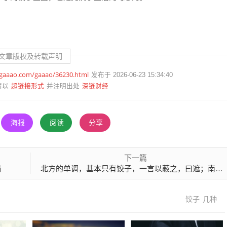
文章版权及转载声明
.gaaao.com/gaaao/36230.html
发布于 2026-06-23 15:34:40
超链接形式
深链财经
请以
并注明出处
海报
阅读
分享
下一篇
塌
北方的单调，基本只有饺子，一言以蔽之，曰遮；南方之丰富也一言以蔽之，曰装
饺子
几种