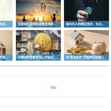
建议迅速逃离美股美债泡沫，AI正加速而非延缓其泡沫破裂
互联网已是舆论监督主战场，让我们用这五点珍惜它
国内坑人的景区很多，长白天池只是其中被坑印象最深的那一个
深圳某公司出于人文关怀推出内部托管，结果无孩单身员工举报了，核心理由有两个
以隋波的专家身份，不应对没统一标准的口味指手画脚，依仗专家身份欺负一线厨师
当“卖油条的”开始押注机器人