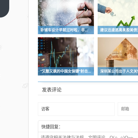
送外
卖背
上一
篇
后，
是五
卧铺车设计早就过时啦，非常不具备人性化
星酒
店商
业模
型的
崩塌
“又酷又飒的中国女保镖”射击夺冠
发表评论
快捷回复：