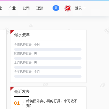
业
产业
公司
理财
登录
繁
似水流年
今日已经过去
小时
这周已经过去
天
本月已经过去
天
今年已经过去
个月
最近发表
给美团外卖小哥的打赏，小哥收不
01
到？