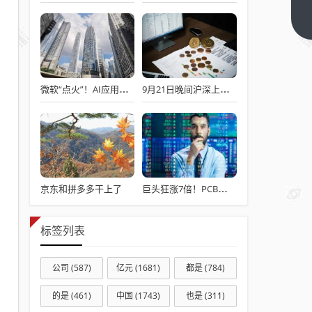
的单
调，
下一
篇
基本
只有
饺
微软“点火”！AI应用暴力拉升 四巨头订单超2万亿
9月21日晚间沪深上市公司重大事项公告最新快递
子，
一言
以蔽
之，
曰
遮；
京东和拼多多干上了
巨头狂涨7倍！PCB业绩高增长股出炉(附股)
南方
之丰
标签列表
富也
一言
公司
(587)
亿元
(1681)
都是
(784)
以蔽
之，
的是
(461)
中国
(1743)
也是
(311)
曰装