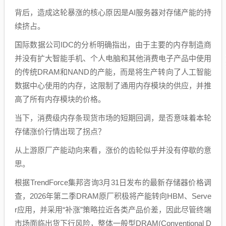
背后，造成这轮暴涨的核心原因是AI服务器对存储产能的持
续挤占。
国际数据公司IDC的分析明确指出，由于主要的内存制造商
并没有扩大智能手机、个人电脑和其他消费电子产品中使用
的传统DRAM和NAND的产能，而是将生产转向了人工智能
数据中心使用的内存，这限制了通用内存模块的供应，并推
高了所有内存模块的价格。
当下，消费级内存条现货市场的短期回调，是否意味着本轮
存储涨价行情出现了拐点？
从上游原厂产能动向来看，涨价的齿轮似乎并没有停歇的意
思。
根据TrendForce集邦咨询3月31日发布的最新存储器价格调
查，2026年第二季DRAM原厂积极将产能转向HBM、Serve
r应用，并采用“补涨”策略拉近各类产品价差，因此尽管终端
市场面临出货下行风险，整体一般型DRAM(Conventional D