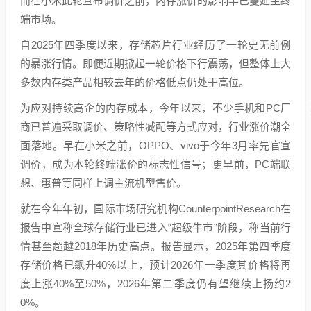
而在小米此轮宣布调价之前，内存涨价的影响早已蔓延至终
端市场。
自2025年四季度以来，存储芯片行业经历了一轮史无前例
的暴涨行情。即便近期掀起一轮价格下行震荡，但整体上大
多数内存类产品相较去年的价格低点仍处于高位。
为应对持续高企的内存成本，今年以来，不少手机和PC厂
商已普遍采取调价、策略性减配等方式应对，行业涨价潮全
面落地。早在小米之前，OPPO、vivo于今年3月率先官宣
调价，成为本轮终端涨价的标志性信号；更早前，PC端联
想、惠普等同样上调主流机型售价。
就在今年年初，国际市场研究机构CounterpointResearch在
报告中宣称全球存储行业已进入“超级牛市”阶段，称当前行
情甚至超越2018年历史高点。报告显示，2025年第四季度
存储价格已飙升40%以上，预计2026年一季度其价格将再
度上涨40%至50%，2026年第二季度仍有望继续上扬约2
0%。