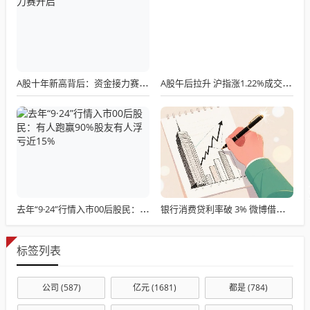
A股十年新高背后：资金接力赛开启
A股午后拉升 沪指涨1.22%成交缩至2万亿
去年“9·24”行情入市00后股民：有人跑赢90%股友有人浮亏近15%
银行消费贷利率破 3% 微博借钱实际年化超 36%？互联网小贷利率乱象调查
标签列表
公司
(587)
亿元
(1681)
都是
(784)