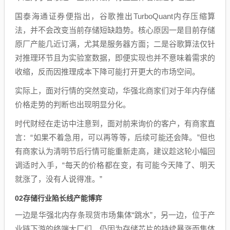
国泰海通证券便指出，谷歌推出TurboQuant内存压缩算
法，并不会改变当前存储短缺趋势。核心原因一是目前存储
原厂产能几近订满，尤其是服务器方面；二是谷歌算法仅针
对推理环节且为实验室数据，即便实现也并不意味着需求的
收缩，反而因推理成本下降可能打开更大的市场空间。
实际上，面对行情的突然变动，华强北商家们对于年内存储
价格走势的判断也出现明显分化。
时代财经在走访中注意到，面对前来询价的客户，有商家直
言：“如果不着急用，可以再等等，后续可能还会降。”但也
有商家认为清明节后行情可能重新走高，建议趁这轮小幅回
调适时入手，“每天的价格都在变，有可能今天降了、明天
就涨了，没有人说得准。”
02
存储行业陷长线产能博弈
一边是华强北内存条现货市场集体“跳水”，另一边，位于产
业链下游的终端大厂们，仍因为存储芯片的持续暴涨而集体