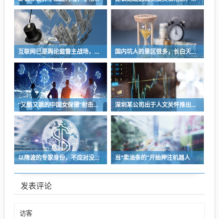
互联网已是舆论监督主战场，让我们用这五点珍惜它
国内坑人的景区很多，长白天池只是其中被坑印象最深的那一个
“又酷又飒的中国女保镖”射击夺冠
深圳某公司出于人文关怀推出内部托管，结果无孩单身员工举报了，核心理由有两个
以隋波的专家身份，不应对没统一标准的口味指手画脚，依仗专家身份欺负一线厨师
当“卖油条的”开始押注机器人
发表评论