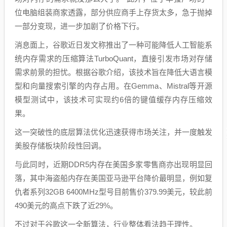
位电脑组装商家透露，部分供应商手上存货太多，急于抛掉
一部分变现，进一步加剧了价格下行。
消息面上，谷歌近日发文称推出了一种可能降低人工智能系
统内存需求的压缩算法TurboQuant，直接引发市场对存储
需求前景的担忧。根据谷歌介绍，该技术旨在降低大语言模
型和向量搜索引擎的内存占用。在Gemma、Mistral等开源
模型测试中，该技术可实现约6倍的键值缓存内存压缩效
果。
这一突破性的底层算法优化迅速获得市场关注，并一度触发
美股存储板块阶段性回调。
与此同时，近期DDR5内存在美国多家零售商亦出现明显回
落，其中海盗船内存在美国亚马逊平台降价最明显，例如复
仇者系列32GB 6400MHz型号目前售价379.99美元，较此前
490美元的高点下跌了近29%。
不过对于谷歌这一全新算法，行业整体看法趋于理性。