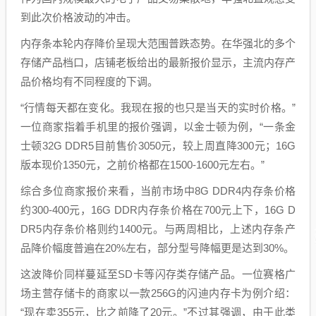
到此次价格波动的冲击。
内存条本轮内存降价呈现大范围普跌态势。在华强北的多个
存储产品档口，店铺老板给出的最新报价显示，主流内存产
品价格均有不同程度的下调。
“行情每天都在变化。我现在报的也只是当天的实时价格。”
一位商家指着手机里的报价强调，以金士顿为例，“一条金
士顿32G DDR5目前售价3050元，较上周直降300元；16G
版本现价1350元，之前价格都在1500-1600元左右。”
综合多位商家报价来看，当前市场中8G DDR4内存条价格
约300-400元，16G DDR内存条价格在700元上下，16G D
DR5内存条价格则约1400元。与两周相比，上述内存条产
品降价幅度普遍在20%左右，部分型号降幅更是达到30%。
这波降价同样蔓延至SD卡等闪存类存储产品。一位赛格广
场主营存储卡的商家以一款256G的闪迪内存卡为例介绍：
“现在卖355元，比之前降了20元。”不过其强调，由于此类