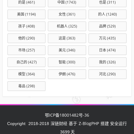
的是
(461)
中国
(1743)
也是
(311)
美国
(1194)
女性
(361)
的人
(1240)
孩子
(408)
机器人
(325)
品牌
(529)
他的
(290)
这是
(363)
万元
(435)
市场
(257)
美元
(346)
日本
(474)
自己的
(427)
智能
(300)
我的
(326)
模型
(364)
伊朗
(476)
河北
(290)
毒品
(298)
鄂ICP备18001482号-36
深链财经
Z-BlogPHP
Copyright
2018-2018
基于
搭建 安全运行
3699
天