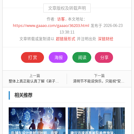
文章版权及转载声明
访客
作者:
本文地址：
https://www.gaaao.com/gaaao/36203.html
发布于 2026-06-23
13:38:11
超链接形式
深链财经
文章转载或复制请以
并注明出处
打赏
海报
阅读
分享
上一篇
下一篇
整体上真正能认真了解《弟子规》的成年父母并不多，那些认为是糟粕的请逐字批驳吧
清明节不能说快乐，只能祝“安康”？答案令人意外…
相关推荐
卧铺车设计早就过时啦，非常不具备人性化
建议迅速逃离美股美债泡沫，AI正加速而非延缓其泡沫破裂