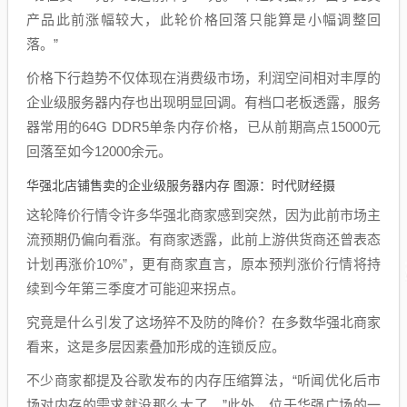
产品此前涨幅较大，此轮价格回落只能算是小幅调整回
落。”
价格下行趋势不仅体现在消费级市场，利润空间相对丰厚的
企业级服务器内存也出现明显回调。有档口老板透露，服务
器常用的64G DDR5单条内存价格，已从前期高点15000元
回落至如今12000余元。
华强北店铺售卖的企业级服务器内存 图源：时代财经摄
这轮降价行情令许多华强北商家感到突然，因为此前市场主
流预期仍偏向看涨。有商家透露，此前上游供货商还曾表态
计划再涨价10%”，更有商家直言，原本预判涨价行情将持
续到今年第三季度才可能迎来拐点。
究竟是什么引发了这场猝不及防的降价？在多数华强北商家
看来，这是多层因素叠加形成的连锁反应。
不少商家都提及谷歌发布的内存压缩算法，“听闻优化后市
场对内存的需求就没那么大了。”此外，位于华强广场的一