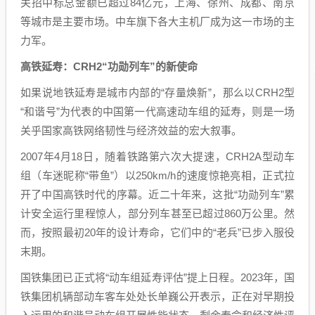
关招中标总金额已超过84亿元，上海、徐州、成都、南京
等城市是主要市场。中车旗下各大主机厂成为这一市场的主
力军。
高铁延寿：CRH2“功勋列车”的新使命
如果说地铁延寿是城市内部的“存量焕新”，那么以CRH2型
“和谐号”为代表的中国第一代高速动车组的延寿，则是一场
关乎国家高铁网络韧性与经济效益的宏大叙事。
2007年4月18日，随着铁路第六次大提速，CRH2A型动车
组（车迷昵称“带鱼”）以250km/h的速度惊艳亮相，正式拉
开了中国高铁时代的序幕。近二十年来，这批“功勋列车”累
计安全运行里程惊人，部分列车甚至已超过860万公里。然
而，按照最初20年的设计寿命，它们中的“老兵”已步入服役
末期。
国铁集团已正式将“动车组延寿评估”提上日程。2023年，国
铁集团机辆部动车客车处处长单巍公开表示，正在对早期投