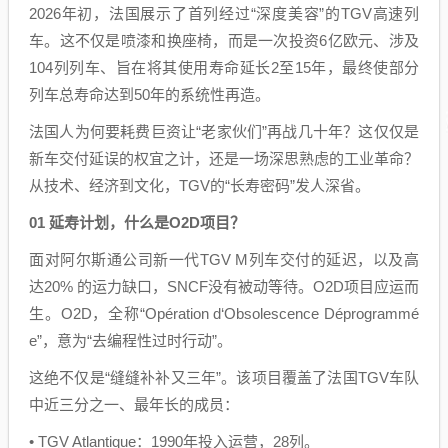
2026年初，法国展示了首列经过“深度美容”的TGV高速列
车。这不仅是喷漆和换座椅，而是一次投资6亿欧元、涉及
104列列车、旨在将其使用寿命延长2至15年，最终使部分
列车总寿命达到50年的系统性再造。
法国人为何要耗费巨资让“老家伙们”再战几十年？这仅仅是
新车交付延误的权宜之计，还是一场深思熟虑的工业革命？
从技术、经济到文化，TGV的“长寿密码”发人深省。
01 延寿计划，什么是O2D项目？
面对阿尔斯通公司新一代TGV M列车交付的延迟，以及高
达20% 的运力缺口，SNCF没有被动等待。O2D项目应运而
生。O2D，全称“Opération d‘Obsolescence Déprogrammé
e”，意为“去编程性过时行动”。
这绝不仅是“缝缝补补又三年”。该项目覆盖了法国TGV车队
中近三分之一、最年长的成员：
• TGV Atlantique：1990年投入运营，28列。