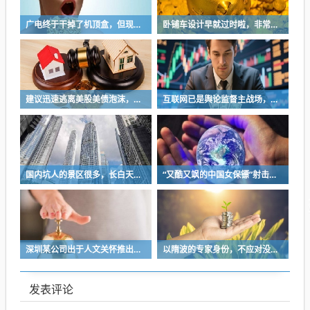
广电终于干掉了机顶盒，但现在没多少人看电视了…
卧铺车设计早就过时啦，非常不具备人性化
建议迅速逃离美股美债泡沫，AI正加速而非延缓其泡沫破裂
互联网已是舆论监督主战场，让我们用这五点珍惜它
国内坑人的景区很多，长白天池只是其中被坑印象最深的那一个
“又酷又飒的中国女保镖”射击夺冠
深圳某公司出于人文关怀推出内部托管，结果无孩单身员工举报了，核心理由有两个
以隋波的专家身份，不应对没统一标准的口味指手画脚，依仗专家身份欺负一线厨师
发表评论