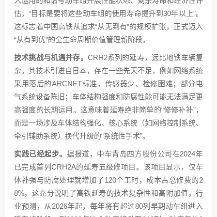
入运用的和谐号动车组开展性能状态、剩余寿命和经济性评
估，“目标是要将这些动车组的使用寿命提升到30年以上”。
这标志着中国高铁从追求“从无到有”的规模扩张，正式迈入
“从有到优”的全生命周期价值管理新阶段。
技术挑战与机遇并存。
CRH2系列的延寿，远比地铁车辆复
杂。其技术引进自日本，存在一些先天不足，例如网络系统
采用落后的ARCNET标准，传感器少、检修困难；部分电
气系统设备陈旧；车体结构强度和防腐性能可能无法满足更
高强度的长期运用。这意味着延寿绝非简单的“修修补补”，
而是一场涉及车体结构强化、核心系统（如网络控制系统、
牵引辅助系统）换代升级的“系统性手术”。
实践已经起步。
据报道，中车青岛四方股份公司在2024年
已完成首列CRH2A的延寿五级修项目。该项目显示，仅车
体补强与防腐处理就增加了120个工时，成本占总修费的2
8%。这充分说明了高铁延寿的技术复杂性和高附加值。行
业预测，从2026年起，每年将有超过80列早期动车组进入