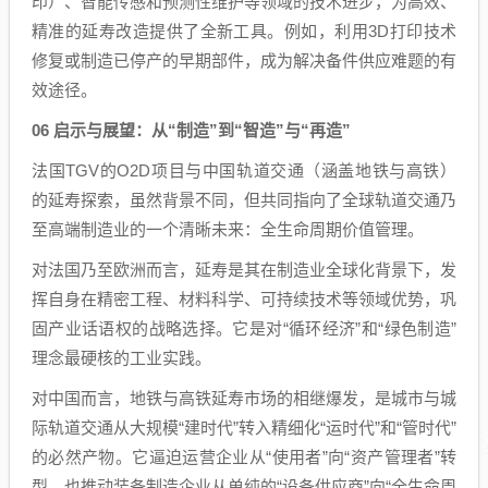
印）、智能传感和预测性维护等领域的技术进步，为高效、
精准的延寿改造提供了全新工具。例如，利用3D打印技术
修复或制造已停产的早期部件，成为解决备件供应难题的有
效途径。
06 启示与展望：从“制造”到“智造”与“再造”
法国TGV的O2D项目与中国轨道交通（涵盖地铁与高铁）
的延寿探索，虽然背景不同，但共同指向了全球轨道交通乃
至高端制造业的一个清晰未来：全生命周期价值管理。
对法国乃至欧洲而言，延寿是其在制造业全球化背景下，发
挥自身在精密工程、材料科学、可持续技术等领域优势，巩
固产业话语权的战略选择。它是对“循环经济”和“绿色制造”
理念最硬核的工业实践。
对中国而言，地铁与高铁延寿市场的相继爆发，是城市与城
际轨道交通从大规模“建时代”转入精细化“运时代”和“管时代”
的必然产物。它逼迫运营企业从“使用者”向“资产管理者”转
型，也推动装备制造企业从单纯的“设备供应商”向“全生命周