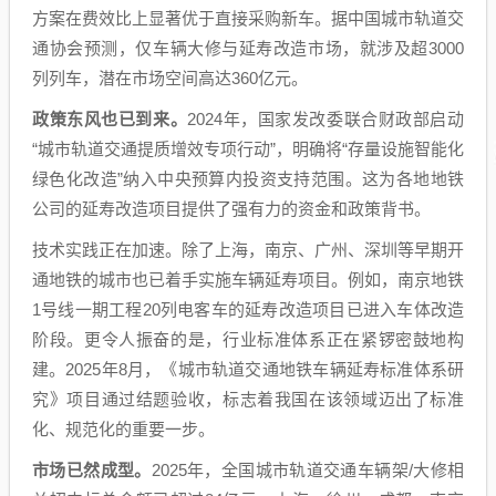
方案在费效比上显著优于直接采购新车。据中国城市轨道交
通协会预测，仅车辆大修与延寿改造市场，就涉及超3000
列列车，潜在市场空间高达360亿元。
政策东风也已到来。
2024年，国家发改委联合财政部启动
“城市轨道交通提质增效专项行动”，明确将“存量设施智能化
绿色化改造”纳入中央预算内投资支持范围。这为各地地铁
公司的延寿改造项目提供了强有力的资金和政策背书。
技术实践正在加速。除了上海，南京、广州、深圳等早期开
通地铁的城市也已着手实施车辆延寿项目。例如，南京地铁
1号线一期工程20列电客车的延寿改造项目已进入车体改造
阶段。更令人振奋的是，行业标准体系正在紧锣密鼓地构
建。2025年8月，《城市轨道交通地铁车辆延寿标准体系研
究》项目通过结题验收，标志着我国在该领域迈出了标准
化、规范化的重要一步。
市场已然成型。
2025年，全国城市轨道交通车辆架/大修相