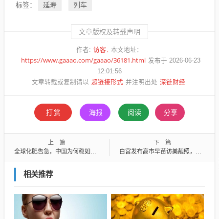
延寿
列车
标签：
文章版权及转载声明
访客
作者:
本文地址：
https://www.gaaao.com/gaaao/36181.html
发布于 2026-06-23
12:01:56
超链接形式
深链财经
文章转载或复制请以
并注明出处
打赏
海报
阅读
分享
上一篇
下一篇
全球化肥告急，中国为何稳如泰山？
白宫发布高市早苗访美靓照，张张“美”到令人窒息！
相关推荐