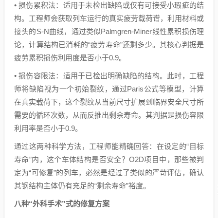
• 损伤累积法：适用于未检出缺陷或仅有可接受小瑕疵的结
构。工程师会获取列车运行的真实疲劳载荷谱，利用材料或
接头的S-N曲线，通过类似Palmgren-Miner线性累积损伤理
论，计算结构已消耗的“疲劳寿命”还剩多少。其核心判据是
疲劳累积损伤利用度是否小于0.9。
• 损伤容限法：适用于已检出明确缺陷的结构。此时，工程
师将缺陷视为一个初始裂纹，通过Paris公式等模型，计算
在真实载荷下，这个裂纹从当前尺寸扩展到临界安全尺寸所
需要的循环次数，从而反推出剩余寿命。其判据是损伤容限
利用率是否小于0.9。
通过这两种科学方法，工程师能精确回答：在设定的“目标
寿命”内，这个车体结构是否安全？O2D项目中，那些被判
定为“可修复”的列车，必然是经过了类似的严苛评估，确认
其钢结构主体仍有充足的“剩余寿命”裕度。
八种“外科手术”式的修复方案