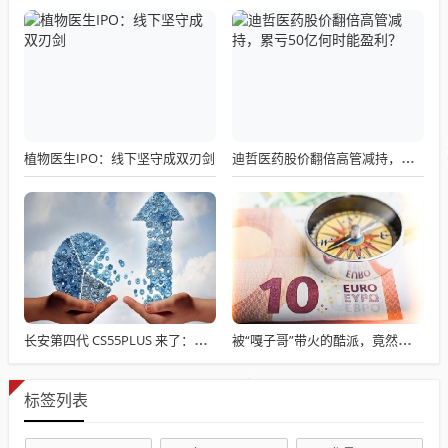
植物医生IPO：线下坚守成双刃剑
迪哲医药股价翻倍高管减持，累亏50亿何时能盈利？
长安第四代 CS55PLUS 来了：限时 7.89 万起，零重力座椅 + 1000 公里续航，家用 SUV 新标杆
被“嘎子哥”带火的酷派，竟然还在卖手机？
标签列表