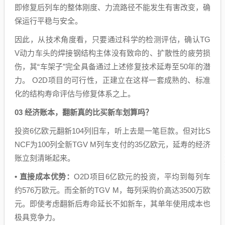
即修复后列车的整体刚度、力流路径不能发生有害改变，确
保运行平稳与安全。
因此，从技术角度看，只要通过科学的检测评估，确认TG
V动力车头的焊接钢结构主体没有致命的、扩散性的疲劳损
伤，其“车架子”完全具备通过上述修复技术延寿至50年的潜
力。 O2D项目的可行性，正建立在这样一套成熟的、标准
化的结构寿命评估与修复体系之上。
03 经济账本，翻新真的比买新车划算吗？
投资6亿欧元翻新104列旧车，听上去是一笔巨款。但对比S
NCF为100列全新TGV M列车支付的35亿欧元，延寿的经济
账立刻清晰起来。
• 直接成本优势：
O2D项目6亿欧元的投资，平均到每列车
约576万欧元。而全新的TGV M，每列采购价高达3500万欧
元。即使考虑翻新后寿命延长不如新车，其单年使用成本也
极具竞争力。