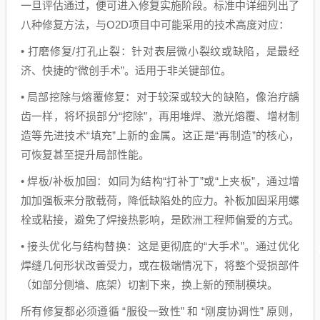
一旦评估通过，便可进入修复实施阶段。标准中详细列出了
八种修复方法，与O2D项目中可能采用的技术高度对应：
• 打磨修复/打孔止裂：针对表层微小裂纹或缺陷，是最经
济、快捷的“微创手术”。适用于非关键部位。
• 局部挖除与熔覆修复：对于较深或较大的缺陷，像治疗龋
齿一样，将坏损部分“挖除”，再用堆焊、激光熔覆、增材制
造等先进技术“填充”上新的金属。这正是“再制造”的核心，
可恢复甚至提升局部性能。
• 焊板/补板加固：如同为结构“打补丁”或“上夹板”，通过增
加加强板来分散载荷，降低缺陷处的应力。补板加固采用螺
栓或粘接，避免了焊接热影响，是欧洲工程师偏爱的方式。
• 接头优化与结构替换：这是更彻底的“大手术”。通过优化
焊缝几何形状改善受力，或在极端情况下，将整个受损部件
（如部分侧墙、底架）切割下来，换上新的预制模块。
所有修复都必须遵循 “服役一致性” 和 “刚度协调性” 原则，