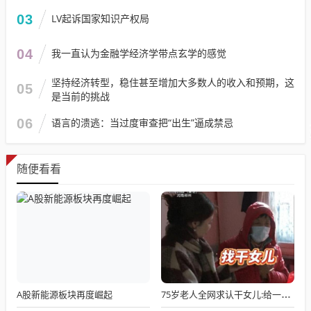
03
LV起诉国家知识产权局
04
我一直认为金融学经济学带点玄学的感觉
坚持经济转型，稳住甚至增加大多数人的收入和预期，这
05
是当前的挑战
06
语言的溃逃：当过度审查把“出生”逼成禁忌
随便看看
A股新能源板块再度崛起
75岁老人全网求认干女儿:给一套房，月付3千，只求晚年有人递口热饭