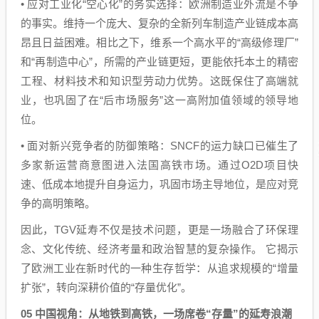
• 应对工业化“空心化”的务实选择：欧洲制造业外流是不争
的事实。维持一个庞大、复杂的全新列车制造产业链成本高
昂且日益困难。相比之下，维系一个高水平的“高级修理厂”
和“再制造中心”，所需的产业链更短，更能依托本土的精密
工程、材料技术和知识型劳动力优势。这既保住了高端就
业，也巩固了在“后市场服务”这一高附加值领域的领导地
位。
• 面对新兴竞争者的防御策略：SNCF的运力缺口已催生了
多家新运营商意图进入法国高铁市场。通过O2D项目快
速、低成本地提升自身运力，巩固市场主导地位，是应对竞
争的高明策略。
因此，TGV延寿不仅是技术问题，更是一场融合了环保理
念、文化传统、经济考量和政治智慧的复杂操作。 它揭示
了欧洲工业在新时代的一种生存哲学：从追求规模的“增量
扩张”，转向深耕价值的“存量优化”。
0
5 中国视角：从地铁到高铁，一场席卷“存量”的延寿浪潮