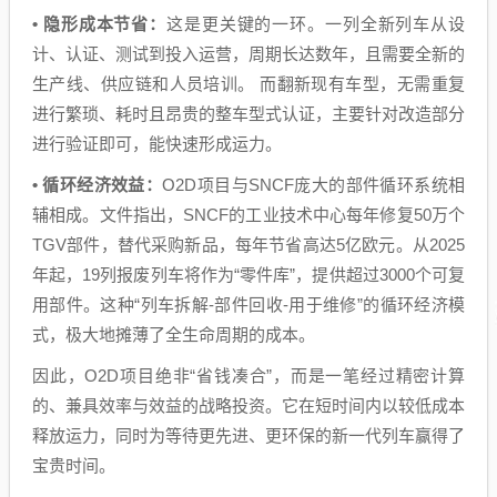
• 隐形成本节省：
这是更关键的一环。一列全新列车从设
计、认证、测试到投入运营，周期长达数年，且需要全新的
生产线、供应链和人员培训。 而翻新现有车型，无需重复
进行繁琐、耗时且昂贵的整车型式认证，主要针对改造部分
进行验证即可，能快速形成运力。
• 循环经济效益：
O2D项目与SNCF庞大的部件循环系统相
辅相成。文件指出，SNCF的工业技术中心每年修复50万个
TGV部件，替代采购新品，每年节省高达5亿欧元。从2025
年起，19列报废列车将作为“零件库”，提供超过3000个可复
用部件。这种“列车拆解-部件回收-用于维修”的循环经济模
式，极大地摊薄了全生命周期的成本。
因此，O2D项目绝非“省钱凑合”，而是一笔经过精密计算
的、兼具效率与效益的战略投资。它在短时间内以较低成本
释放运力，同时为等待更先进、更环保的新一代列车赢得了
宝贵时间。