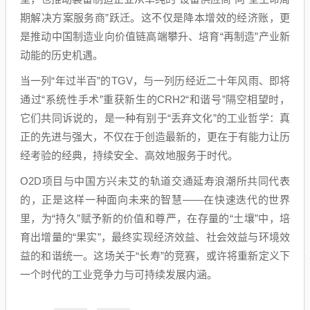
期解决方案服务商”跃迁。这不仅是降本增效的经济账，更
是推动中国制造业向价值链高端攀升、培育“再制造”产业新
动能的历史机遇。
当一列“年过半百”的TGV，与一列历经近二十年风雨、即将
通过“系统性手术”重获新生的CRH2“和谐号”隔空相望时，
它们共同诉说的，是一种有别于“丢弃文化”的工业哲学：真
正的先进与强大，不仅在于创造最新的，更在于有能力让历
经考验的经典，持续安全、高效地服务于时代。
O2D项目与中国方兴未艾的轨道交通延寿浪潮所共同代表
的，正是这样一种面向未来的智慧——在快速迭代的世界
里，为“持久”赋予新的价值和尊严，在存量的“土壤”中，培
育出增量的“果实”，最终实现经济效益、社会效益与环境效
益的和谐统一。这场关于“长寿”的竞赛，或许将重新定义下
一个时代的工业竞争力与可持续发展内涵。