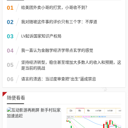
01
给美团外卖小哥的打赏，小哥收不到？
02
我对随坡这件事的评价只有三个字：不厚道
03
LV起诉国家知识产权局
04
我一直认为金融学经济学带点玄学的感觉
坚持经济转型，稳住甚至增加大多数人的收入和预期，这
05
是当前的挑战
06
语言的溃逃：当过度审查把“出生”逼成禁忌
随便看看