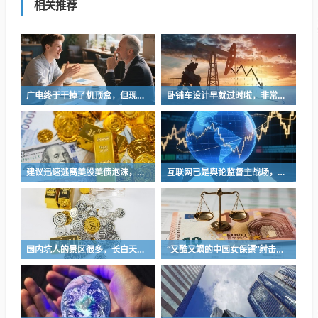
相关推荐
广电终于干掉了机顶盒，但现在没多少人看电视了…
卧铺车设计早就过时啦，非常不具备人性化
建议迅速逃离美股美债泡沫，AI正加速而非延缓其泡沫破裂
互联网已是舆论监督主战场，让我们用这五点珍惜它
国内坑人的景区很多，长白天池只是其中被坑印象最深的那一个
“又酷又飒的中国女保镖”射击夺冠