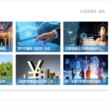
五星级酒店
酒店
曾经的街头顶流，土耳其烤肉为什么消失了？
贾平凹擅改《延河》刊名，到底错在哪里？这三点才是问题的关键
回看我国近几年养成的风气习惯
中国青少年足球人口近30年是断崖式下降
小孩哥觉得哈基米可怜，买了火腿肠喂哈基米，结果哈基米直接叼走他的鹦鹉…
我一点都不怀疑中国足球的未来