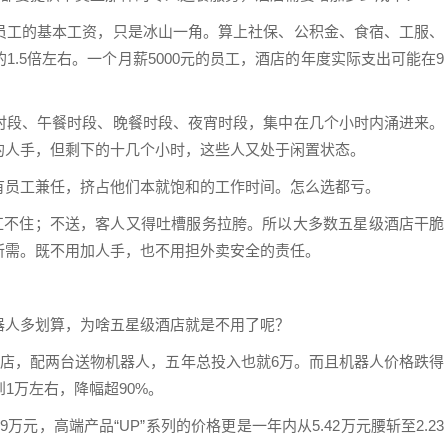
员工的基本工资，只是冰山一角。算上社保、公积金、食宿、工服、
.5倍左右。一个月薪5000元的员工，酒店的年度实际支出可能在9
时段、午餐时段、晚餐时段、夜宵时段，集中在几个小时内涌进来。
的人手，但剩下的十几个小时，这些人又处于闲置状态。
有员工兼任，挤占他们本就饱和的工作时间。怎么选都亏。
本扛不住；不送，客人又得吐槽服务拉胯。所以大多数五星级酒店干脆
所需。既不用加人手，也不用担外卖安全的责任。
器人多划算，为啥五星级酒店就是不用了呢？
酒店，配两台送物机器人，五年总投入也就6万。而且机器人价格跌得
1万左右，降幅超90%。
9万元，高端产品“UP”系列的价格更是一年内从5.42万元腰斩至2.23