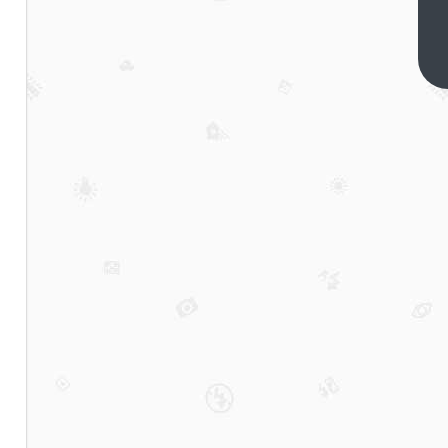
教
育
规
下
一
划
篇
可
等
同
于
包
办
婚
姻