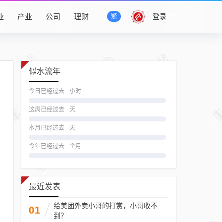
业
产业
公司
理财
登录
繁
似水流年
今日已经过去
小时
这周已经过去
天
本月已经过去
天
今年已经过去
个月
最近发表
给美团外卖小哥的打赏，小哥收不
01
到？