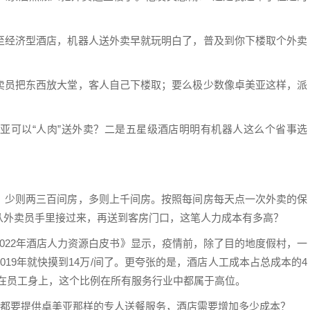
至经济型酒店，机器人送外卖早就玩明白了，普及到你下楼取个外卖
卖员把东西放大堂，客人自己下楼取；要么极少数像卓美亚这样，派
亚可以“人肉”送外卖？二是五星级酒店明明有机器人这么个省事选
，少则两三百间房，多则上千间房。按照每间房每天点一次外卖的保
从外卖员手里接过来，再送到客房门口，这笔人力成本有多高？
022年酒店人力资源白皮书》显示，疫情前，除了目的地度假村，一
19年就快摸到14万/间了。更夸张的是，酒店人工成本占总成本的4
块都花在员工身上，这个比例在所有服务行业中都属于高位。
店都要提供卓美亚那样的专人送餐服务，酒店需要增加多少成本？