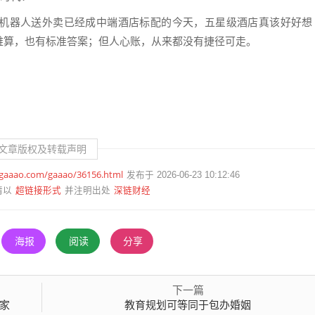
机器人送外卖已经成中端酒店标配的今天，五星级酒店真该好好想
难算，也有标准答案；但人心账，从来都没有捷径可走。
文章版权及转载声明
.gaaao.com/gaaao/36156.html
发布于 2026-06-23 10:12:46
超链接形式
深链财经
请以
并注明出处
海报
阅读
分享
下一篇
赢家
教育规划可等同于包办婚姻