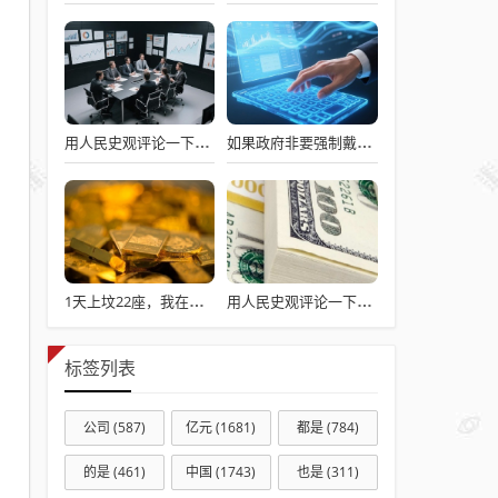
用人民史观评论一下澎湖海战
如果政府非要强制戴头盔，就得先让电动自行车有个放头盔的地方
1天上坟22座，我在偶像坟头忙疯了
用人民史观评论一下澎湖海战
标签列表
公司
(587)
亿元
(1681)
都是
(784)
的是
(461)
中国
(1743)
也是
(311)