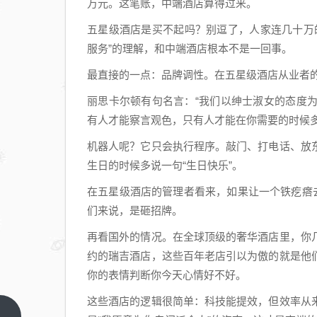
万元。这笔账，中端酒店算得过来。
五星级酒店是买不起吗？别逗了，人家连几十万
服务”的理解，和中端酒店根本不是一回事。
最直接的一点：品牌调性。在五星级酒店从业者的
丽思卡尔顿有句名言：“我们以绅士淑女的态度为
有人才能察言观色，只有人才能在你需要的时候多
机器人呢？它只会执行程序。敲门、打电话、放
生日的时候多说一句“生日快乐”。
在五星级酒店的管理者看来，如果让一个铁疙瘩
们来说，是砸招牌。
再看国外的情况。在全球顶级的奢华酒店里，你
约的瑞吉酒店，这些百年老店引以为傲的就是他
你的表情判断你今天心情好不好。
这些酒店的逻辑很简单：科技能提效，但效率从