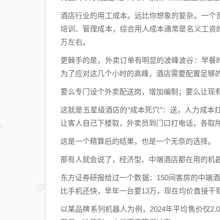
酒店行业的用工成本，远比你想象的复杂。一个
培训、管理成本，综合用人成本通常是名义工资的1
万左右。
更棘手的是，外卖订单有明显的波峰波谷：早餐
为了应对这几个小时的高峰，酒店需要配置足够
要么专门设个外卖配送岗，增加编制；要么让现
这就是五星级酒店的“成本死穴”：送，人力成
让客人自己下楼取，外卖员到门口打电话，各取
这是一个精算后的结果，也是一个无奈的选择。
那有人就会说了，经济型、中端酒店都在用的机
东方证券研报给过一个数据：150间客房的中端
比手机还快，早年一台要13万，现在均价直接干到
以某品牌系列机器人为例，2024年平均售价仅2.0