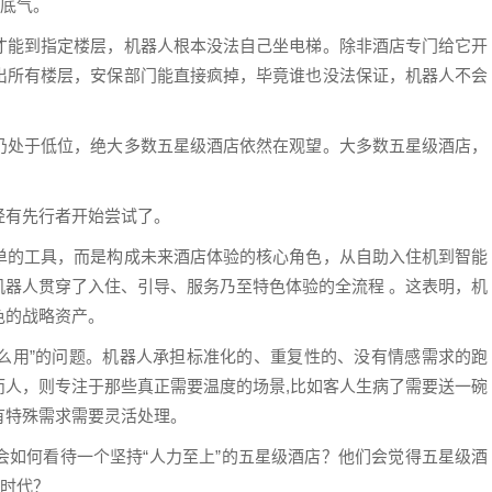
的底气。
才能到指定楼层，机器人根本没法自己坐电梯。除非酒店专门给它开
出所有楼层，安保部门能直接疯掉，毕竟谁也没法保证，机器人不会
仍处于低位，绝大多数五星级酒店依然在观望。大多数五星级酒店，
经有先行者开始尝试了。
单的工具，而是构成未来酒店体验的核心角色，从自助入住机到智能
机器人贯穿了入住、引导、服务乃至特色体验的全流程 。这表明，机
色的战略资产。
怎么用”的问题。机器人承担标准化的、重复性的、没有情感需求的跑
而人，则专注于那些真正需要温度的场景,比如客人生病了需要送一碗
有特殊需求需要灵活处理。
会如何看待一个坚持“人力至上”的五星级酒店？他们会觉得五星级酒
上时代？