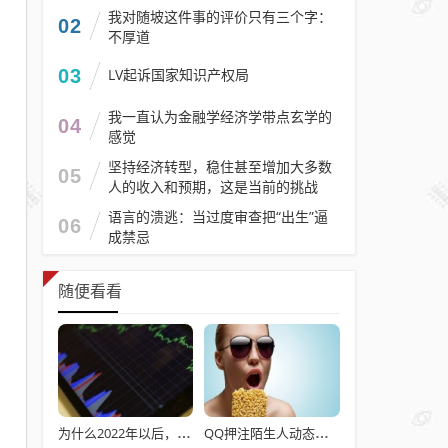
我对随坡这件事的评价只有三个字：
02
不厚道
03
LV起诉国家知识产权局
我一直认为金融学经济学带点玄学的
04
感觉
坚持经济转型，稳住甚至增加大多数
05
人的收入和预期，这是当前的挑战
语言的溃逃：当过度审查把“出生”逼
06
成禁忌
随便看看
为什么2022年以后，普通本科招生男女比例数据没有了？
QQ押注陌生人动态：是出奇制胜，或战术冒进