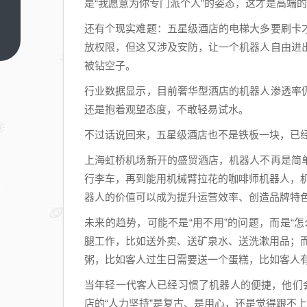
是“我愿意为你专门派个人”的姿态，这才是高端
伊朗
“赢麻
还有个现实难题：五星级酒店的电梯大多要刷卡
了”？
上一
放权限，但这又涉及安防，让一个机器人自由进
篇
别天
被钻空子。
真
行业数据显示，目前奢华型酒店的机器人渗透率
了，
还是抱着观望态度，不敢轻易试水。
这场
战争
不过话说回来，五星级酒店也不是铁板一块，已
根本
上海虹桥机场新开的盛贸酒店，机器人不再是简
没有
行李车，再到能用机械臂拉花的咖啡师机器人，
赢家
器人的价值可以成为提升运营效率、创造品牌特
未来的趋势，可能不是“用不用”的问题，而是“
腿工作，比如送外卖、送矿泉水、送洗漱用品；
粥，比如客人过生日需要送一个蛋糕，比如客人
当年轻一代客人已经习惯了机器人的便捷，他们
店的“人力坚持”是复古、是用心，还是觉得跟不