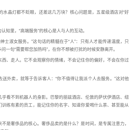
的水晶灯都不眨眼，还差这几万块？核心问题是，五星级酒店对“好
认知里，“高端服务”的核心是人与人的互动。
绅士淑女服务。”这句话的精髓在于“人”：只有人才能传递温度，只
问一句“需要帮您加热吗”，在你不想被打扰的时候安静离开。
东西、走人。它不会观察你的情绪，不会记住你的偏好，不会在你过
去送外卖，就等于告诉客人：“你不值得让我派个人去服务。”这对他
几乎看不到机器人的身影。巴黎的丽兹酒店、伦敦的萨伏伊酒店、纽
们训练有素的员工，能记住你的名字、知道你爱喝什么茶、甚至能从
来不是奢侈品的核心。奢侈品卖的是什么？是时间，是专属注意力，