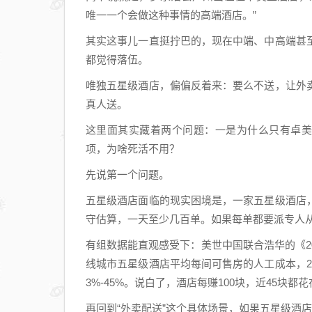
唯一一个会做这种事情的高端酒店。”
其实这事儿一直挺拧巴的，现在中端、中高端甚
都觉得落伍。
唯独五星级酒店，偏偏反着来：要么不送，让外
真人送。
这里面其实藏着两个问题：一是为什么只有卓美
项，为啥死活不用？
先说第一个问题。
五星级酒店面临的现实困境是，一家五星级酒店
守估算，一天至少几百单。如果每单都要派专人
有组数据能直观感受下：美世中国联合浩华的《2
线城市五星级酒店平均每间可售房的人工成本，20
3%-45%。说白了，酒店每赚100块，近45
再回到“外卖配送”这个具体场景，如果五星级酒