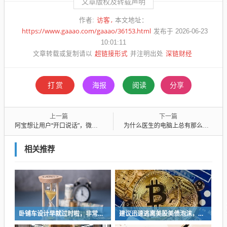
文章版权及转载声明
访客
作者:
本文地址：
https://www.gaaao.com/gaaao/36153.html
发布于 2026-06-23
10:01:11
超链接形式
深链财经
文章转载或复制请以
并注明出处
打赏
海报
阅读
分享
上一篇
下一篇
阿宝想让用户“开口说话”，微信想让AI“无处不在”
为什么医生的电脑上总有那么多小黄鸭？
相关推荐
卧铺车设计早就过时啦，非常不具备人性化
建议迅速逃离美股美债泡沫，AI正加速而非延缓其泡沫破裂