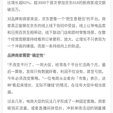
比增长超62%，超3000个首次参加京东618的新商家成交额
破百万。
对品牌和商家来说，京东更像一个“把生意稳住”的平台。商
家真正能够在京东的线上线下协同中受益，线上让带电品类
和日用百货互相带动，线下联动门店和即时零售场景，在整
个经营周期里持续看到订单累积、放大。让增长不只表现为
一个冲高的峰值，而是一条持续向上的轨迹。
品牌
商家
需要“确定性”
“不改变不行了，一到大促，经常各个平台忙活两个月，最
后一算账，发现只有数据好看，利润不仅没有，甚至亏损。
今年必须改变策略。”一位电商从业者向「市象」表示，这
种“看起来增长、实际不赚钱”的情况，在往年大促中相当普
遍。
过去几年，电商大促的玩法几乎形成了一种固定套路。商家
砸钱买流量，或者直播间拼低价，冲刺单场活动的销量爆