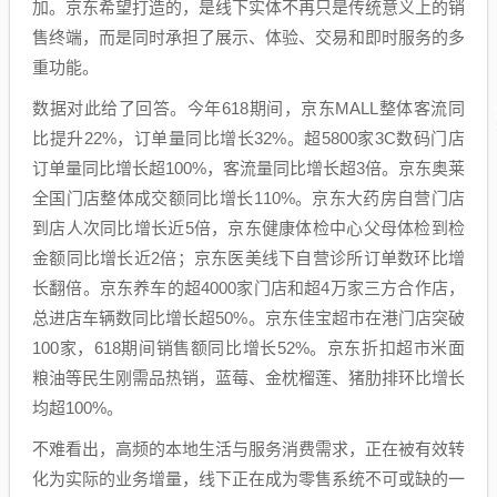
加。京东希望打造的，是线下实体不再只是传统意义上的销
售终端，而是同时承担了展示、体验、交易和即时服务的多
重功能。
数据对此给了回答。今年618期间，京东MALL整体客流同
比提升22%，订单量同比增长32%。超5800家3C数码门店
订单量同比增长超100%，客流量同比增长超3倍。京东奥莱
全国门店整体成交额同比增长110%。京东大药房自营门店
到店人次同比增长近5倍，京东健康体检中心父母体检到检
金额同比增长近2倍；京东医美线下自营诊所订单数环比增
长翻倍。京东养车的超4000家门店和超4万家三方合作店，
总进店车辆数同比增长超50%。京东佳宝超市在港门店突破
100家，618期间销售额同比增长52%。京东折扣超市米面
粮油等民生刚需品热销，蓝莓、金枕榴莲、猪肋排环比增长
均超100%。
不难看出，高频的本地生活与服务消费需求，正在被有效转
化为实际的业务增量，线下正在成为零售系统不可或缺的一