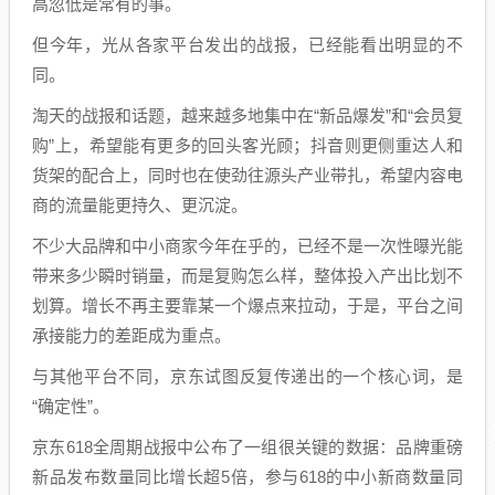
高忽低是常有的事。
但今年，光从各家平台发出的战报，已经能看出明显的不
同。
淘天的战报和话题，越来越多地集中在“新品爆发”和“会员复
购”上，希望能有更多的回头客光顾；抖音则更侧重达人和
货架的配合上，同时也在使劲往源头产业带扎，希望内容电
商的流量能更持久、更沉淀。
不少大品牌和中小商家今年在乎的，已经不是一次性曝光能
带来多少瞬时销量，而是复购怎么样，整体投入产出比划不
划算。增长不再主要靠某一个爆点来拉动，于是，平台之间
承接能力的差距成为重点。
与其他平台不同，京东试图反复传递出的一个核心词，是
“确定性”。
京东618全周期战报中公布了一组很关键的数据：品牌重磅
新品发布数量同比增长超5倍，参与618的中小新商数量同