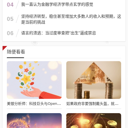
04
我一直认为金融学经济学带点玄学的感觉
坚持经济转型，稳住甚至增加大多数人的收入和预期，这
05
是当前的挑战
06
语言的溃逃：当过度审查把“出生”逼成禁忌
随便看看
美银分析师：科技巨头与OpenAI的合作恐“引火烧身”
如果政府非要强制戴头盔，就得先让电动自行车有个放头盔的地方