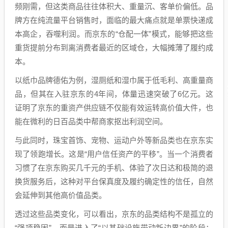
频刚需，但这类商品往往体积大、重量沉、客单价偏低。品
牌方在纯流量平台销售时，面临的最大痛点就是单票快递成
本高企，吞噬利润。而京东的“仓配一体”模式，能够把这些
重货提前分布到离消费者最近的区域仓，大幅摊薄了履约成
本。
以纸巾品牌德佑为例，湿厕纸和湿巾属于低毛利、高重量商
品，但其在入驻京东的4年间，体量迅速突破了6亿元。这
证明了京东的重资产供应链不仅能有效运转高价值大件，也
能在微利的日百品类中帮商家抠出利润空间。
与此同时，珠宝首饰、宠物、运动户外等新品类也在京东实
现了领跑增长。这是“用户信任资产的平移”。当一个消费者
习惯了在京东购买几千元的手机、体验了次日达和极简的退
换货服务后，这种对平台保真度及履约确定性的信任，自然
会延伸到其他高价值品类。
透过这些品类变化，可以看出，京东的品类结构不是孤立的
“强项稳固”，而是进入了“以基础设施带动新边界”的阶段；