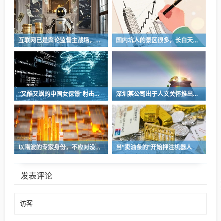
互联网已是舆论监督主战场，让我们用这五点珍惜它
国内坑人的景区很多，长白天池只是其中被坑印象最深的那一个
“又酷又飒的中国女保镖”射击夺冠
深圳某公司出于人文关怀推出内部托管，结果无孩单身员工举报了，核心理由有两个
以隋波的专家身份，不应对没统一标准的口味指手画脚，依仗专家身份欺负一线厨师
当“卖油条的”开始押注机器人
发表评论