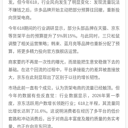
发。但今年618，行业风向发生了明显变化：发现流量玩法
不赚钱之后，许多品牌开始主动把部分预算往回撤，重新投
向货架电商。
今年618期间的行业调研显示，部分头部品牌在天猫、京东
等货架平台的预算提升了5%到15%。与此同时，三只松鼠
调整了相关运营策略；韩束、蓝月亮等品牌也重新分配了预
算，将更多精力投向官方旗舰店运营。
商家要的不再是一次性的曝光，而是能把生意安稳做下去的
基础。在这个回流的过程中，平台承接能力的差异被直接放
大，京东在此刻显现出了区别于以往的增长韧性。
市场此前一直有个成见，认为货架电商的流量已经触顶。但
今年的数据有些反直觉：行业数据显示，2026年第一季
度，京东活跃用户数增长领跑行业；618上半程，其流量同
比增长达到了31.6%。这说明消费者在经历了多平台的低价
套路和冲动消费后，出于对商品丰富度及履约质量的务实考
量，也正在向京东回流。