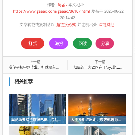
访客
作者:
本文地址：
https://www.gaaao.com/gaaao/36107.html
发布于 2026-06-22
20:14:42
超链接形式
深链财经
文章转载或复制请以
并注明出处
打赏
海报
阅读
分享
上一篇
下一篇
我侄子初中刚毕业，打球骑车街舞旱冰滑板游戏，那是一把好手，就是学习不行
烟民的一大误区在于“xyz比二手烟更有害，先禁了再来控烟”
相关推荐
舆论场要给主旋律电影、包括所有影视和艺术创作多一些发挥空间
大主播相继出走，东方甄选为何不慌？