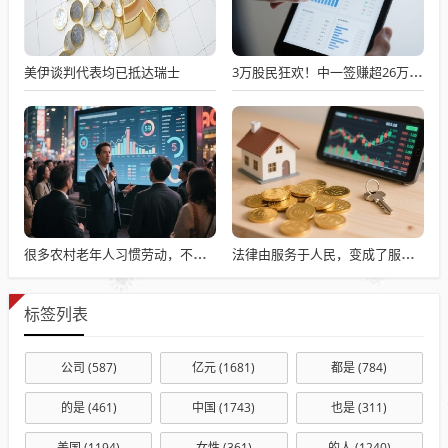
美伊谈判代表均已抵达瑞士
3万股民狂欢！中一签赚超26万元！摩尔线程暴涨超468%！
很多农村老年人习惯劳动，不劳动就会闲出病来
法律由服务于人民，变成了服务于法学届
标签列表
公司
(587)
亿元
(1681)
都是
(784)
的是
(461)
中国
(1743)
也是
(311)
美国
(1194)
女性
(361)
的人
(1240)