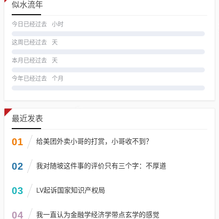
似水流年
今日已经过去
小时
这周已经过去
天
本月已经过去
天
今年已经过去
个月
最近发表
01
给美团外卖小哥的打赏，小哥收不到？
02
我对随坡这件事的评价只有三个字：不厚道
03
LV起诉国家知识产权局
04
我一直认为金融学经济学带点玄学的感觉