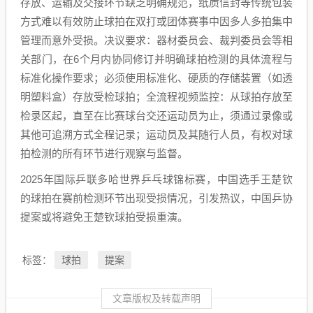
存放、运输及交接环节缺乏明确规范，纸质信封等传统包装
方式难以有效防止球拍在双打或团体赛事中因多人多拍集中
管理而意外受损。决议要求：器材委员会、裁判委员会等相
关部门，在6个月内协同修订并明确球拍检测的具体流程与
标准化操作要求；必须使用标准化、硬质的存储装置（如透
明塑料盒）存放受检球拍；全流程视频监控：从球拍存放至
检录区起，直至在比赛球台交还运动员为止，须通过录像或
其他可追溯方式全程记录；运动员及其随行人员，有权对球
拍检测的所有环节进行观察与监督。
2025年国际乒联多哈世界乒乓球锦标赛，中国选手王楚钦
的球拍在赛前检测环节出现受损情况，引发热议，中国乒协
提案或将避免王楚钦球拍受损重演。
球拍
提案
标签：
文章版权及转载声明