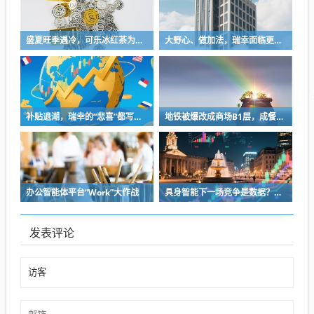
盛夏旺季遇冷，可乐冰红茶为何突然卖不动了？
大野心、做加法，瑞幸面临更高不确定性
补贴退潮，瑞幸的“悲喜”都写在了外卖里
地铁被爆改成商场B1层，成餐饮品牌争夺的新流量入口？
办公智能体平台“Work”大作战
具身智能下一场竞争是数据？还是“具身 o1时刻”？
发表评论