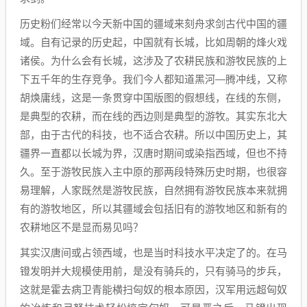
​历史粉们经常以今天新中国的疆域来刻舟求剑古代中国的疆
域。自有记录的历史起，中国就有长城，比如周朝的烽火戏
诸侯。为什么会有长城，这涉及了农耕民族和游牧民族的上
下五千年的生存竞争。我们今人都知道黑河—腾冲线，又称
胡焕庸线，这是一条贯穿中国版图的假想线，在线的东侧，
是典型的农耕，而在线的西边则是典型的游牧。其实东北大
部，由于古代的科技，也不适合农耕。所以中国历史上，其
疆界一直都以长城为界，汉唐时期间或染指西域，但也不持
久。至于游牧民族入主中原的那两段特殊历史时期，也很容
易理解，人家既然是游牧民族，自然拥有游牧民族本来就拥
有的游牧地区，所以其疆域会包括旧有的游牧地区和新有的
农耕地区不是显而易见吗？
其实汉唐间或占领西域，也是当时科技水平决定了的。在马
镫发明并大规模使用前，是没有骑兵的，只有骑马的步兵，
这就是霍去病卫青能横扫匈奴的根本原因，汉军用远超匈奴