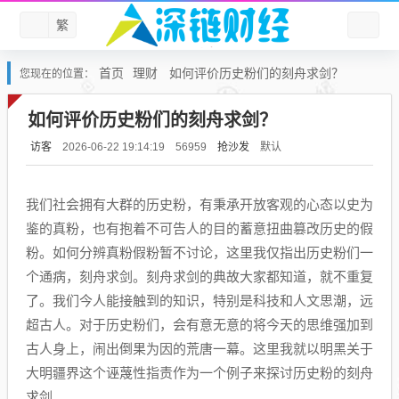
繁
首页
理财
如何评价历史粉们的刻舟求剑？
您现在的位置：
如何评价历史粉们的刻舟求剑？
访客
抢沙发
默认
2026-06-22 19:14:19
56959
我们社会拥有大群的历史粉，有秉承开放客观的心态以史为
鉴的真粉，也有抱着不可告人的目的蓄意扭曲篡改历史的假
粉。如何分辨真粉假粉暂不讨论，这里我仅指出历史粉们一
个通病，刻舟求剑。刻舟求剑的典故大家都知道，就不重复
了。我们今人能接触到的知识，特别是科技和人文思潮，远
超古人。对于历史粉们，会有意无意的将今天的思维强加到
古人身上，闹出倒果为因的荒唐一幕。这里我就以明黑关于
大明疆界这个诬蔑性指责作为一个例子来探讨历史粉的刻舟
求剑。