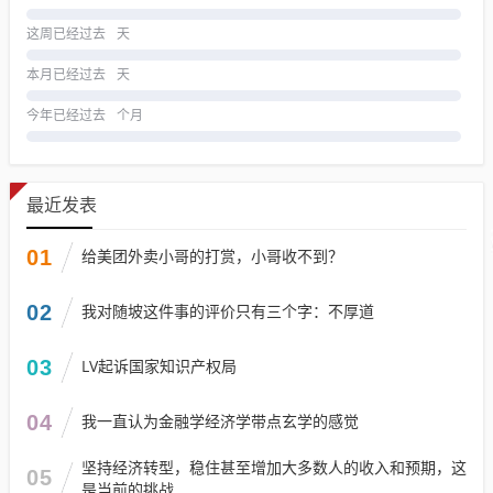
这周已经过去
天
本月已经过去
天
今年已经过去
个月
最近发表
01
给美团外卖小哥的打赏，小哥收不到？
02
我对随坡这件事的评价只有三个字：不厚道
03
LV起诉国家知识产权局
04
我一直认为金融学经济学带点玄学的感觉
坚持经济转型，稳住甚至增加大多数人的收入和预期，这
05
是当前的挑战