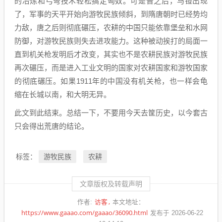
的冶炼和弓弩技术轻松搞定匈奴。可是晋之后，马镫出现
了，军事的天平开始向游牧民族倾斜，到隋唐朝时已经势均
力敌，唐之后则彻底碾压，农耕的中国只能依靠堡垒和水网
防御，对游牧民族则失去进攻能力。这种被动挨打的局面一
直到机关枪发明后才改变，其实也不是农耕民族对游牧民族
再次碾压，而是进入工业文明的国家对农耕国家和游牧国家
的彻底碾压。如果1911年的中国没有机关枪，也一样会龟
缩在长城以南，和大明无异。
此文到此结束。总结一下，不要用今天去筐历史，以今套古
只会得出荒唐的结论。
游牧民族
农耕
标签：
文章版权及转载声明
访客
作者:
本文地址：
https://www.gaaao.com/gaaao/36090.html
发布于 2026-06-22