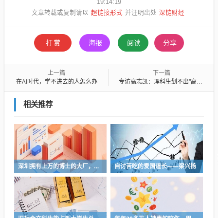
19:14:19
超链接形式
深链财经
文章转载或复制请以
并注明出处
打赏
海报
阅读
分享
上一篇
下一篇
在AI时代，学不进去的人怎么办
专访高志凯：理科生划不出“高志凯线”
相关推荐
深圳拥有上万的博士的大厂，最经典的表演就是，凌晨两三点给领导自动发邮件
自讨苦吃的爱国道长——梁兴扬