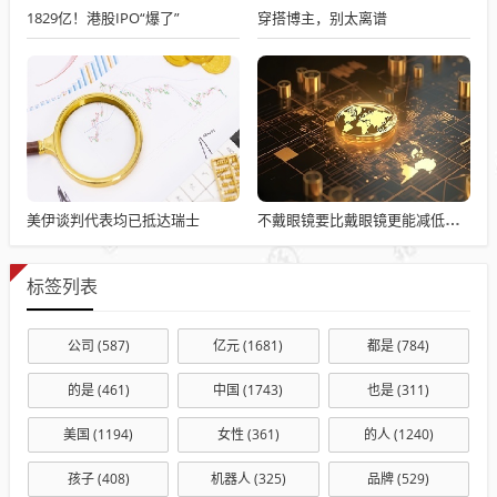
1829亿！港股IPO“爆了”
穿搭博主，别太离谱
美伊谈判代表均已抵达瑞士
不戴眼镜要比戴眼镜更能减低近视度数
标签列表
公司
(587)
亿元
(1681)
都是
(784)
的是
(461)
中国
(1743)
也是
(311)
美国
(1194)
女性
(361)
的人
(1240)
孩子
(408)
机器人
(325)
品牌
(529)