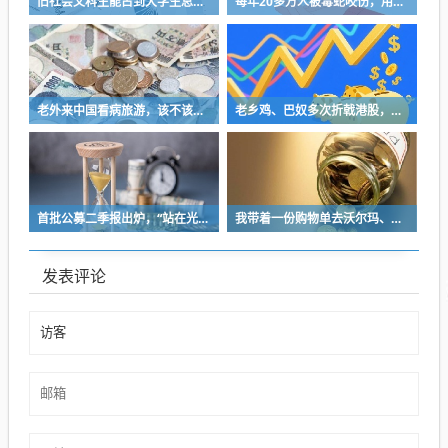
旧社会文科生能占到大学生总数的46％，理工科却不到17％
每年20多万人被毒蛇咬伤，用上救命血清的不到两成，基层医生“不敢打”
老外来中国看病旅游，该不该大力欢迎？
老乡鸡、巴奴多次折戟港股，餐饮上市变难了吗？
首批公募二季报出炉，“站在光里”赢麻了，有基金大幅加仓中际旭创、新易盛
我带着一份购物单去沃尔玛、克罗格和亚马逊作价格对比，在完成购物后，赢家是…
发表评论