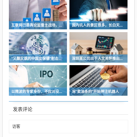
互联网已是舆论监督主战场，让我们用这五点珍惜它
国内坑人的景区很多，长白天池只是其中被坑印象最深的那一个
“又酷又飒的中国女保镖”射击夺冠
深圳某公司出于人文关怀推出内部托管，结果无孩单身员工举报了，核心理由有两个
以隋波的专家身份，不应对没统一标准的口味指手画脚，依仗专家身份欺负一线厨师
当“卖油条的”开始押注机器人
发表评论