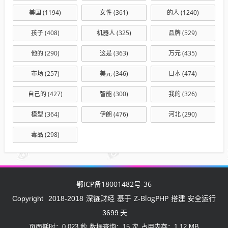
美国
(1194)
女性
(361)
的人
(1240)
孩子
(408)
机器人
(325)
品牌
(529)
他的
(290)
这是
(363)
万元
(435)
市场
(257)
美元
(346)
日本
(474)
自己的
(427)
智能
(300)
我的
(326)
模型
(364)
伊朗
(476)
河北
(290)
毒品
(298)
鄂ICP备18001482号-36
深链财经
Z-BlogPHP
Copyright
2018-2018
基于
搭建 安全运行
3699
天
页面耗时：0.023 秒
数据查询：15 次
占用内存：1.12 MB