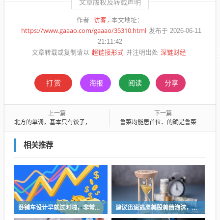
文章版权及转载声明
访客
作者:
本文地址：
https://www.gaaao.com/gaaao/35310.html
发布于 2026-06-11
21:11:42
超链接形式
深链财经
文章转载或复制请以
并注明出处
打赏
海报
阅读
分享
上一篇
下一篇
北方的单调，基本只有饺子，一言以蔽之，曰遮；南方之丰富也一言以蔽之，曰装
鲁菜均能居首位、的确是鲁菜的光荣，但恰恰又是中国人民的耻辱
相关推荐
卧铺车设计早就过时啦，非常不具备人性化
建议迅速逃离美股美债泡沫，AI正加速而非延缓其泡沫破裂