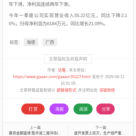
年下滑，净利润连续两年下滑。
今年一季度公司实现营业收入55.22亿元，同比下降2.1
0%；归母净利润为6184万元，同比增长21.09%。
海德
广西
标签：
文章版权及转载声明
访客
作者:
本文地址：
https://www.gaaao.com/gaaao/35227.html
发布于 2026-06-11
16:01:05
超链接形式
深链财经
文章转载或复制请以
并注明出处
打赏
海报
阅读
分享
上一篇
下一篇
募资金额猛增 胜华波二度冲击IPO
虚开发票上百万，生产线严重缺陷，药企被踢出集采