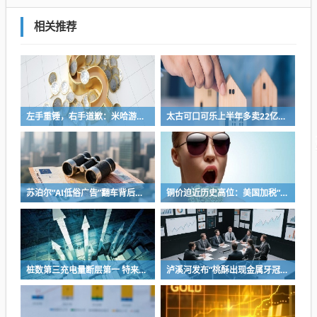
相关推荐
左手重锤，右手道歉：米哈游陷入彷徨
太古可口可乐上半年多卖22亿+，中国内地市场贡献超7成
苏泊尔“AI低俗广告”翻车背后：83%外资全盘掌控，陷入流量内卷、质量频发的负循环
铜价迫近历史高位：美国加税“抢铜”、中国立法保护
桩数第三充电量断层第一 特来电们为什么赢不了滴滴？
泸溪河发布“桃酥出现金属牙冠”事件调查结论：视频情况不属实，当事人已主动删除致歉