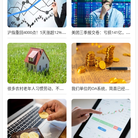
沪指重回4000点！5天涨超12%的创业板 午后现惊险一刻！什么信号？
美团三季报交卷：亏损141亿，“战损比”优势明显
很多农村老年人习惯劳动，不劳动就会闲出病来
我们单位的OA系统，简直已经成了累赘