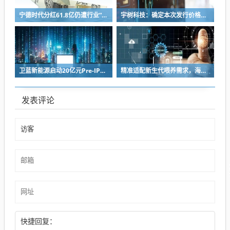
宁德时代分红61.8亿仍遭行业“去宁德化” 曾毓群的“尊重考题”该怎么答？
宇树科技：确定本次发行价格为 150.80元/股
卫蓝新能源启动20亿元Pre-IPO轮融资 冲刺2027年创业板上市
精准适配新生代喂养需求，海普诺凯双新品解锁育儿新选择！
发表评论
快捷回复：