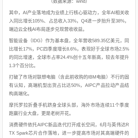
（数据来源：wind）
其中，AI产业落地成为业绩上行核心驱动力，全年AI相关收
入同比增长105%、占总收入33%，Q4进一步抬升至38%，
端边云全栈AI布局逐步兑现营收收益。
智能设备（IDG）作为基本盘，全年营收589.35亿美元，同
比增长17%，PC四季度增长8.6%，表现好于全球市场2.5%
的同比增速，全球市占率24.4%创十五年新高，较去年提升
1.3个百分比。
打破了市场对联想电脑（含此前收购的IBM电脑）不行的固
有认知，高端机型出货占比达50%，AIPC产品拉动产品结
构高端化。
摩托罗拉折叠手机跻身全球头部，海外市场连续11个季度
跑赢行业大盘，更是老树开花。
消费硬件依托AIPC新品迭代打开成长空间，6月与英伟达R
TX Spark芯片合作落地，进一步提高市场对其高端硬件的