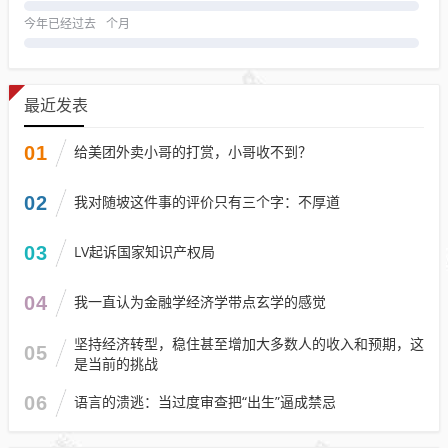
今年已经过去
个月
最近发表
01
给美团外卖小哥的打赏，小哥收不到？
02
我对随坡这件事的评价只有三个字：不厚道
03
LV起诉国家知识产权局
04
我一直认为金融学经济学带点玄学的感觉
坚持经济转型，稳住甚至增加大多数人的收入和预期，这
05
是当前的挑战
06
语言的溃逃：当过度审查把“出生”逼成禁忌