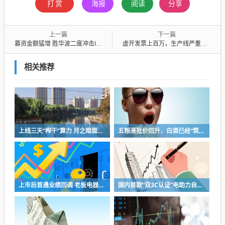
打赏
海报
阅读
分享
上一篇
下一篇
募资金额猛增 胜华波二度冲击IPO
虚开发票上百万，生产线严重缺陷，药企被踢出集采
相关推荐
上线三天“榨干”算力 月之暗面被Kimi K3“逼”着IPO
五粮液批价回升，白酒已经“筑底”？
上市后首遇业绩回调 老板电器将完成代际交棒 少帅掌舵闯存量周期
国内首款“双3C认证”电助力自行车上市，京东京造率先完成全链路安全认证