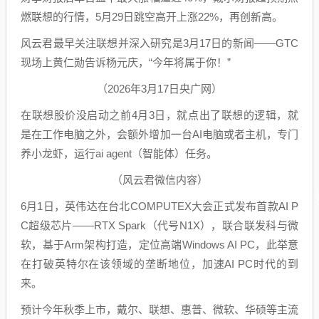
燃联想的行情，5月29日跳空高开上涨22%，再创新高。
风云君最早关注联想并深入研究是3月17日的新闻——GTC
现场上黄仁勋告诉杨元庆，“今年将属于你！”
（2026年3月17日央广网）
在联想股价没启动之前4月3日，就点出了联想的逻辑，就
是在工作电脑之外，会额外增加一台AI电脑或者主机，专门
养小龙虾，运行ai agent（智能体）任务。
（风云君微信内容）
6月1日，英伟达在台北COMPUTEX大会正式发布首款AI P
C超级芯片——RTX Spark（代号N1X），联合联发科与微
软，基于Arm架构打造，定位高端Windows AI PC，此举意
在打破英特尔在该领域的垄断地位，加速AI PC时代的到
来。
预计今年秋季上市，戴尔、联想、惠普、微软、华硕等主流