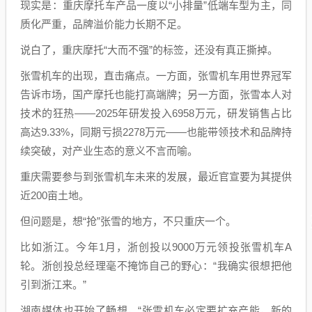
现实是：重庆摩托车产品一度以“小排量”低端车型为主，同
质化严重，品牌溢价能力长期不足。
说白了，重庆摩托“大而不强”的标签，还没有真正撕掉。
张雪机车的出现，直击痛点。一方面，张雪机车用世界冠军
告诉市场，国产摩托也能打高端牌；另一方面，张雪本人对
技术的狂热——2025年研发投入6958万元，研发销售占比
高达9.33%，同期亏损2278万元——也能带领技术和品牌持
续突破，对产业生态的意义不言而喻。
重庆需要参与到张雪机车未来的发展，最近官宣要为其提供
近200亩土地。
但问题是，想“抢”张雪的地方，不只重庆一个。
比如浙江。今年1月，浙创投以9000万元领投张雪机车A
轮。浙创投总经理毫不掩饰自己的野心：“我确实很想把他
引到浙江来。”
湖南媒体也开始了畅想，“张雪机车必定要扩充产能，新的