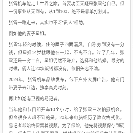
张雪机车能走上世界之巅，首要功臣无疑是张雪他自己。但
一份事业从无到有，从1到100，绝不是靠单打独斗。
张雪一路走来，其实也不乏“贵人”相助。
例如他的妻子星姐。
张雪年轻的时候，住的屋子四面漏风，自称穷到没有一分
钱，但星姐14岁就跟他在一起，不离不弃。过了几年，张
雪还是一穷二白，星姐仍然不嫌弃，选择和他结婚。最穷的
时候，俩人连20块饭钱都没有，依旧矢志不渝。
2024年，张雪机车品牌发布，包下户外大屏广告，他专门
带妻子去江边，独享高光时刻。
再比如湖南卫视的易记者。
当年他和节目组开车10个小时，给了张雪三次拍摄机会。
但令很多人想不到的是，20年来电脑经历了数次格式化，
易记者却始终保留着视频。为了保险，他先将视频保存到硬