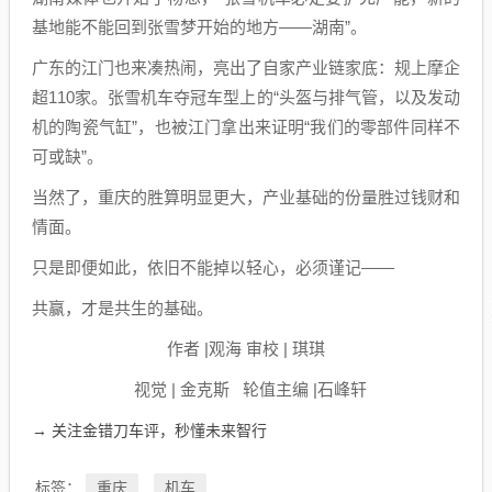
基地能不能回到张雪梦开始的地方——湖南”。
广东的江门也来凑热闹，亮出了自家产业链家底：规上摩企
超110家。张雪机车夺冠车型上的“头盔与排气管，以及发动
机的陶瓷气缸”，也被江门拿出来证明“我们的零部件同样不
可或缺”。
当然了，重庆的胜算明显更大，产业基础的份量胜过钱财和
情面。
只是即便如此，依旧不能掉以轻心，必须谨记——
共赢，才是共生的基础。
作者 |观海 审校 | 琪琪
视觉 | 金克斯 轮值主编 |石峰轩
→ 关注金错刀车评，秒懂未来智行
重庆
机车
标签：