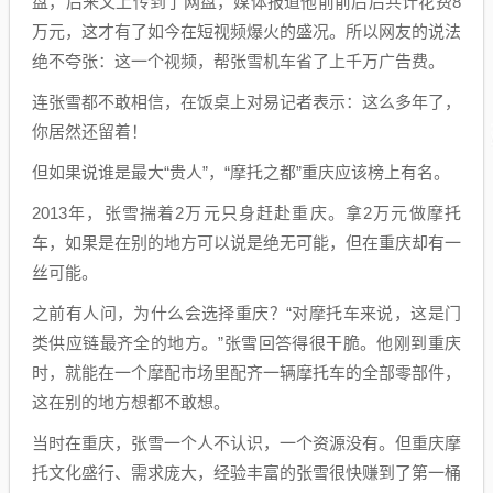
盘，后来又上传到了网盘，媒体报道他前前后后共计花费8
万元，这才有了如今在短视频爆火的盛况。所以网友的说法
绝不夸张：这一个视频，帮张雪机车省了上千万广告费。
连张雪都不敢相信，在饭桌上对易记者表示：这么多年了，
你居然还留着！
但如果说谁是最大“贵人”，“摩托之都”重庆应该榜上有名。
2013年，张雪揣着2万元只身赶赴重庆。拿2万元做摩托
车，如果是在别的地方可以说是绝无可能，但在重庆却有一
丝可能。
之前有人问，为什么会选择重庆？“对摩托车来说，这是门
类供应链最齐全的地方。”张雪回答得很干脆。他刚到重庆
时，就能在一个摩配市场里配齐一辆摩托车的全部零部件，
这在别的地方想都不敢想。
当时在重庆，张雪一个人不认识，一个资源没有。但重庆摩
托文化盛行、需求庞大，经验丰富的张雪很快赚到了第一桶