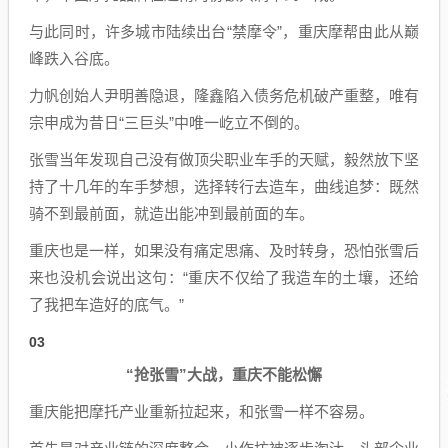
与此同时，许多城市陆续出台“禁摩令”，重庆摩帮由此从巅
峰跌入谷底。
力帆创始人尹明善隐退，隆鑫陷入债务危机破产重整，唯有
宗申成为昔日“三巨头”中唯一屹立不倒的。
张雪当年发现自己没有做顶尖职业车手的天赋，毅然放下坚
持了十几年的车手梦想，选择转行去造车，曲线追梦：既然
骑不到最前面，就造出能冲到最前面的车。
重庆也是一样，如果没有痛定思痛、及时转身，恐怕张雪后
来也没机会说出这句：“重庆不仅给了我造车的土壤，还给
了我把车造好的底气。”
03
“抢张雪”大战，重庆不能松懈
重庆能把摩托产业重新拉起来，和张雪一样不容易。