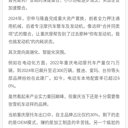
首先是对产业链的深度整合，小作坊被逐步淘汰，头部企业
加速整合。
2024年，宗申与隆鑫完成重大资产置换，前者全力押注通
用机械，后者专注摩托车整车及发动机。像这样“合并同类
项”式的整合，让重庆摩帮告别了过去那种“你有发动机，我
也搞发动机”的内耗状态。
其次是向高端化、智能化突围。
例如在电动化方面，2022年重庆电动摩托车产量仅71万
辆，到2024年已飙升至近300万辆，雅迪、爱玛、台铃等头
部品牌纷纷在此建厂。如今，电动车本地配套率已超过6
0%。
虽然看起来产业实力重回巅峰，但重庆当下还是十分需要像
张雪机车这样的品牌。
当前重庆摩托车出口中，自主品牌占比仅约30%，剩下的走
的是OEM模式，赚的是加工制造的辛苦钱。另一个尴尬的