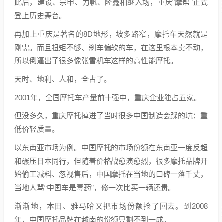
此后，建设、宗申、力帆、隆鑫相继入场，重庆“摩帮”正式
登上历史舞台。
再加上重庆是著名的8D地形，坡多路窄，摩托车天然就是
刚需。而且扭矩不够、刹车偏软的车，在这里根本卖不动，
所以倒逼出了很多像张雪机车这样的高性能摩托。
天时、地利、人和，全占了。
2001年，全国摩托车产量前十强中，重庆企业独占五家。
但没多久，重庆摩托掉进了当时很多中国制造会踩的坑：重
低价轻质量。
以东南亚市场为例。中国摩托的市场份额在东南亚一度反超
和碾压日本同行，但随着价格战愈演愈烈，很多摩托品牌开
始偷工减料、忽视售后，中国摩托在当地的口碑一落千丈，
当地人骂“中国车是毒药”，修一次比买一辆还贵。
渐渐地，本田、雅马哈又把市场份额抢了回去。到2008
年，中国摩托品牌在越南的份额只剩不到一成。