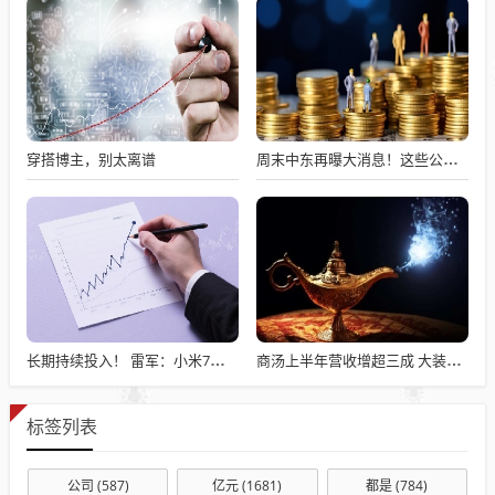
穿搭博主，别太离谱
周末中东再曝大消息！这些公司回应受影响情况
长期持续投入！ 雷军：小米7篇论文入选国际顶级会议AAAI
商汤上半年营收增超三成 大装置总算力达25000P 徐立：核心竞争力在于软硬件融合
标签列表
公司
(587)
亿元
(1681)
都是
(784)