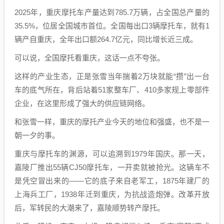
2025年，重庆摩托车产量达到785.7万辆，占全国总产量的
35.5%，位居全国城市首位。全国每出口3辆摩托车，就有1
辆产自重庆，全年出口额264.7亿元，同比增长近三成。
可以说，全国摩托看重庆，这话一点不夸张。
这样的产业生态，正是张雪当年揣着2万块就能“攒”出一台
车的底气所在，背后站着51家整车厂、410多家规上零部件
企业，在这里形成了强大的供应链网络。
和张雪一样，重庆的摩托产业今天的地位和强盛，也不是一
朝一夕的事。
重庆与摩托车的渊源，可以追溯到1979年国庆。那一天，
嘉陵厂推出55辆CJ50摩托车，一开卖就被抢光。这辆车不
是凭空冒出来的——它的底子来自老军工，1875年建厂的
上海兵工厂，1938年迁到重庆，为抗战造炮弹。改革开放
后，军转民的大潮来了，嘉陵顺势转产摩托。