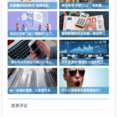
彭慕曦面临的绝非“高高举起，轻轻放下”
承包商场“半壁江山”，自助餐为什么越开越多？
说说在东航飞机上喷粪的“沙门世家”
陡然跌落的天才作家，牵出学界一个惊人的造假联盟
“邹市明夫妇创业亏掉2亿”冲上热搜！妻子冉莹颖自曝多个项目关停，不得不卖房偿债！
何其荒谬的“真理在大炮射程之内”
说一说我的境遇，大家或许多少能对于长沙这座城的人事物有些体会
为什么海南率先禁售燃油车？
发表评论