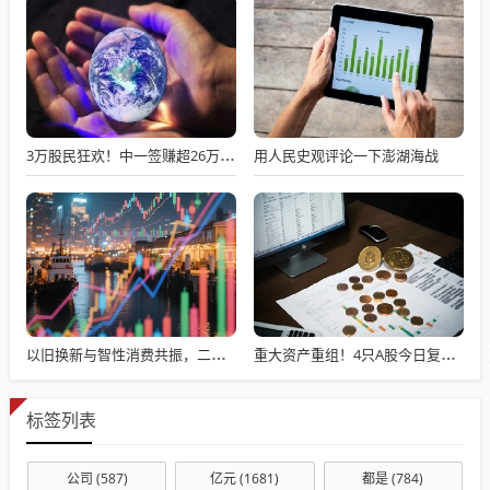
用人民史观评论一下澎湖海战
3万股民狂欢！中一签赚超26万元！摩尔线程暴涨超468%！
以旧换新与智性消费共振，二手电商进入“结构化增速”
重大资产重组！4只A股今日复牌！
标签列表
公司
(587)
亿元
(1681)
都是
(784)