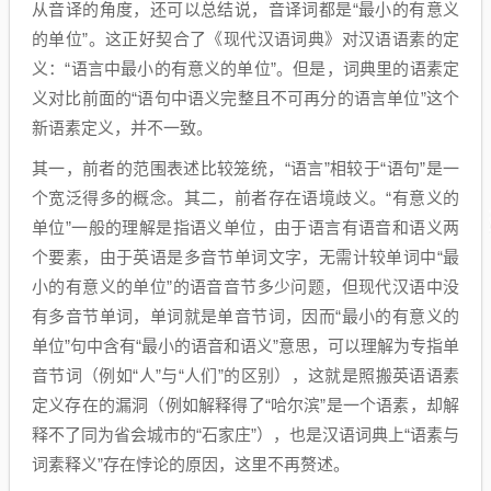
从音译的角度，还可以总结说，音译词都是“最小的有意义
的单位”。这正好契合了《现代汉语词典》对汉语语素的定
义：“语言中最小的有意义的单位”。但是，词典里的语素定
义对比前面的“语句中语义完整且不可再分的语言单位”这个
新语素定义，并不一致。
其一，前者的范围表述比较笼统，“语言”相较于“语句”是一
个宽泛得多的概念。其二，前者存在语境歧义。“有意义的
单位”一般的理解是指语义单位，由于语言有语音和语义两
个要素，由于英语是多音节单词文字，无需计较单词中“最
小的有意义的单位”的语音音节多少问题，但现代汉语中没
有多音节单词，单词就是单音节词，因而“最小的有意义的
单位”句中含有“最小的语音和语义”意思，可以理解为专指单
音节词（例如“人”与“人们”的区别），这就是照搬英语语素
定义存在的漏洞（例如解释得了“哈尔滨”是一个语素，却解
释不了同为省会城市的“石家庄”），也是汉语词典上“语素与
词素释义”存在悖论的原因，这里不再赘述。