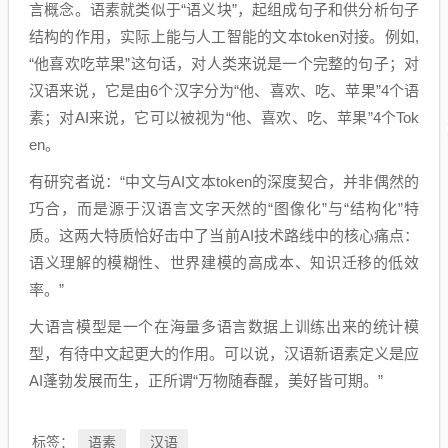
言概念。语素就类似于“语义块”，起组成句子和供分析句子
结构的作用，实际上能与人工智能的文本token对接。例如,
“他喜欢吃苹果”这句话，对人类来说是一个完整的句子；对
汉语来说，它是由6个汉字分为“他、喜欢、吃、苹果”4个语
素；对AI来说，它可以被视为“他、喜欢、吃、苹果”4个Tok
en。
有研究者说：“中文与AI文本token的深度契合，并非偶然的
巧合，而是源于汉语言文字天然的“图像化”与“结构化”特
质。这两大特质恰好击中了当前AI技术路线中的核心痛点：
语义理解的模糊性、世界建模的高成本、知识迁移的低效
率。”
大语言模型是一个在海量多语言数据上训练出来的统计模
型，有待中文起更大的作用。可以说，汉语新语素定义是应
AI蓬勃发展而生，正所谓“万物随春醒，美好皆可期。”
语素
汉语
标签：