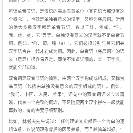
词组）这三个层次。下面分层来说说“应该”。
所谓单音节词，是汉语的基本表意单位（其它语言都没有这
个概念），也就是单独有意义的汉字，又称为底层词。常用
的绝大多数汉字都是单音节词，数以千计，例如，“你、
我、他、她、它”等等。单独没有意义的汉字就不是单音节
词，例如，“吖、萄、腌（ā）”，它们必须分别与其它相关
汉字结合在一起才能成为词。因此，单音词（底层词）的语
义（意思）很容易界定，即使不知道详细的，查一下字典，
就能全部知道。
双音词是双音节词的简称，由两个汉字构成或组成，又称为
基层词（包括由单独没有意义的汉字组成的词）。例如，
“我们、中国、人民、苹果”。语句中的双音词语义应该清
晰，代表一个完整的概念，不是随便两个汉字拼在一起就能
算数的，有的需要仔细甄别。
比如，林毅夫先生说过：“任何理论其实都是一个简单的逻
辑体系，以说明现象背后的因果关系，而且越简单越好。”