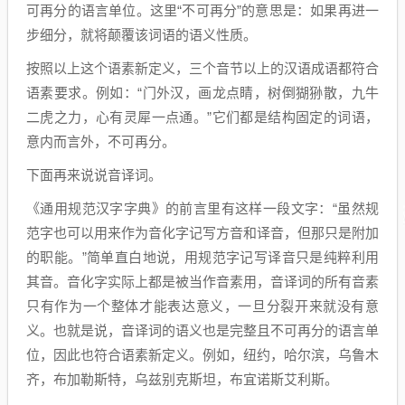
可再分的语言单位。这里“不可再分”的意思是：如果再进一
步细分，就将颠覆该词语的语义性质。
按照以上这个语素新定义，三个音节以上的汉语成语都符合
语素要求。例如：“门外汉，画龙点睛，树倒猢狲散，九牛
二虎之力，心有灵犀一点通。”它们都是结构固定的词语，
意内而言外，不可再分。
下面再来说说音译词。
《通用规范汉字字典》的前言里有这样一段文字：“虽然规
范字也可以用来作为音化字记写方音和译音，但那只是附加
的职能。”简单直白地说，用规范字记写译音只是纯粹利用
其音。音化字实际上都是被当作音素用，音译词的所有音素
只有作为一个整体才能表达意义，一旦分裂开来就没有意
义。也就是说，音译词的语义也是完整且不可再分的语言单
位，因此也符合语素新定义。例如，纽约，哈尔滨，乌鲁木
齐，布加勒斯特，乌兹别克斯坦，布宜诺斯艾利斯。