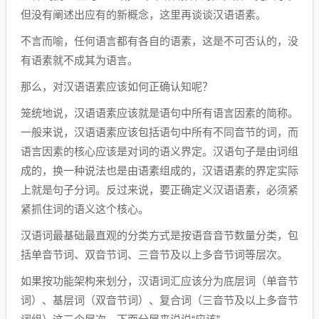
但没有阐述出应有的新概念，这里再谈谈汉语语素。
不言而喻，任何语言都有各自的语素，这是不可否认的，没
有语素就不成其为语言。
那么，对汉语语素应该如何正确认知呢？
笼统地说，汉语语素应该就是语句中所有语言因素的简称。
一般来说，汉语语素应该包括语句中所有不同音节的词，而
语言因素的核心应该是对词的语义界定。汉语句子是由词组
成的，换一种说法也是由语素组成的，汉语语素的界定实际
上就是句子分词。反过来说，要正确定义汉语语素，必须紧
紧抓住词的语义这个核心。
汉语词最基础最直观的分类方式是按语音音节数量分类，包
括单音节词、双音节词、三音节及以上多音节词等层次。
如果按功能架构来划分，汉语词汇应该分为底层词（单音节
词）、基层词（双音节词）、复合词（三音节及以上多音节