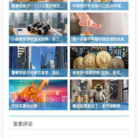
我曾经找了一个22公里的岗位，坚持了2个星期就坚持不下去了
中国青少年足球人口近30年是断崖式下降
小孩哥觉得哈基米可怜，买了火腿肠喂哈基米，结果哈基米直接叼走他的鹦鹉…
我一点都不怀疑中国足球的未来
警察带孩子去单位食堂，违反了哪门子规章制度？
现有的“局部安检”机制，是否在防范旧风险的同时，制造了新隐患？
安检实属没必要
暑运机票卖光了，航司却赔惨了？
发表评论