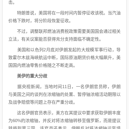
击。
特朗普说，美国将在一段时间内暂停征收该税。当汽油
价格下跌时，将分阶段恢复征收。
不过，调整联邦燃油消费税政策需要美国国会通过相关
立法，有关议案能否获得充分支持面临不确定性。
美国和以色列2月底对伊朗发起的大规模军事行动，导
致霍尔木兹海峡
航运
中断，国际原油
期货
价格大幅飙升，美
国国内燃油零售价格随之不断走高。
美伊的重大分歧
据央视新闻，当地时间11日，一名伊朗官员称，伊朗
与美国之间的谈判在浓缩铀的处置、暂停铀浓缩活动期限以
及战争赔偿等问题上存在严重分歧。
这名伊朗官员表示，美方在其提议中要求获取伊朗丰度
为60%的浓缩铀，并反对将浓缩铀转移至俄罗斯，而是提议
转移到第三国。该官员还表示，伊朗反对将浓缩铀运至境