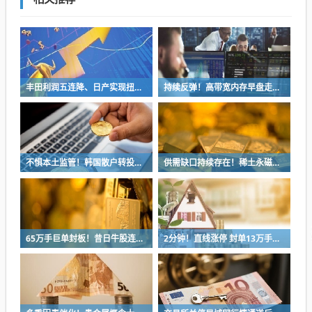
丰田利润五连降、日产实现扭亏 日系三强一季报喜忧参半
持续反弹！高带宽内存早盘走强 三大原厂产能售罄
不惧本土监管！韩国散户转投美国高倍杠杆ETF 分析师：更大风险酝酿中
供需缺口持续存在！稀土永磁表现强势 2026高增长个股来了
65万手巨单封板！昔日牛股连续2日跌停！发生了什么？
2分钟！直线涨停 封单13万手！6G赛道集体拉升