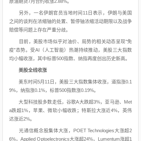
原油
期货
7月合约收涨2.88%。
另外，一名伊朗官员当地时间11日表示，伊朗与美国
之间的谈判在浓缩铀的处置、暂停铀浓缩活动期限以及战争
赔偿等问题上存在严重分歧。
目前，美股市场似乎对油价、局势的相关动态呈现“免
疫”态势。受AI（
人工智能
）热潮持续推动，美股三大指数
均小幅收涨，其中标普500指数、纳指再度创出
历史新高
。
美股全线收涨
美东时间5月11日，美股三大指数集体收涨，道指涨0.1
9%，纳指涨0.1%，标普500指数涨0.19%。
大型科技股多数走低，谷歌A大跌超3%，
亚马逊
、Met
a跌超1%，
苹果
、
微软
小幅收跌；
特斯拉
大涨近4%，
英伟
达
涨近2%。
光
通信
概念股集体大涨，POET Technologies大涨超2
6%，Applied Optoelectronics大涨超24%，Lumentum涨超1