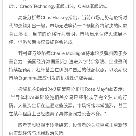
6%，Credo Technology涨超11%，Ciena涨超6%。
高盛
分析师Chris Hussey指出，当前市场走势与疫情时
代的逻辑如出一辙，市场无法等待一个预期终将解决的问题
真正落地，当前的价格行为表明，市场虽承认停火进展不
佳，但仍预期协议最终将会达成。
野村证券策略师Charlie McElligott将本轮反弹归因于多
重合力：美国经济数据重新加速进入“扩张”象限、企业盈利
持续超预期、杠杆基金在伊朗冲击后的低配状态，以及期权
市场负gamma效应引发的机械性追涨买盘。
投资机构Baird的投资策略分析师Ross Mayfield表示：
“
半导体
和AI基础设施相关交易已经形成了完全独立的行
情。大量资金都在追逐这些股票，市场情绪非常强烈，甚至
在某种程度上已经脱离了具体新闻或公告本身。”
随着美股财报季逐渐结束，投资者的关注重点正重新转
向宏观经济与地缘政治风险。