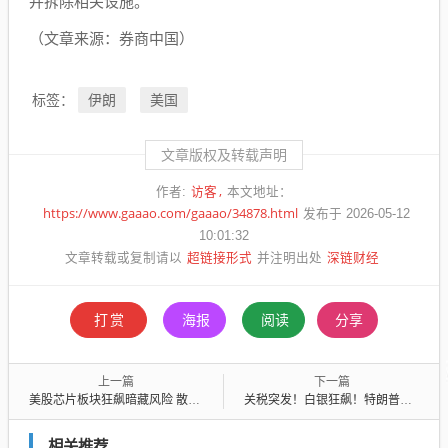
并拆除相关设施。
（文章来源：券商中国）
伊朗
美国
标签：
文章版权及转载声明
访客
作者:
本文地址：
https://www.gaaao.com/gaaao/34878.html
发布于 2026-05-12
10:01:32
超链接形式
深链财经
文章转载或复制请以
并注明出处
打赏
海报
阅读
分享
上一篇
下一篇
美股芯片板块狂飙暗藏风险 散户此刻大举冲入引发担忧
关税突发！白银狂飙！特朗普最新发声！
相关推荐