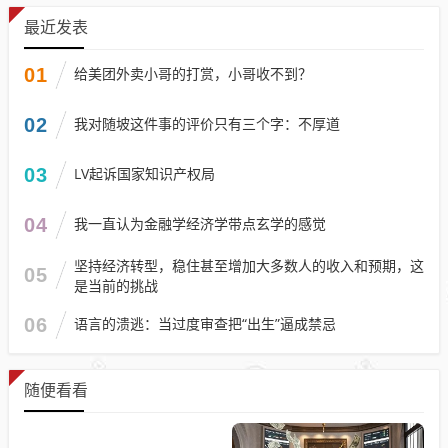
最近发表
01
给美团外卖小哥的打赏，小哥收不到？
02
我对随坡这件事的评价只有三个字：不厚道
03
LV起诉国家知识产权局
04
我一直认为金融学经济学带点玄学的感觉
坚持经济转型，稳住甚至增加大多数人的收入和预期，这
05
是当前的挑战
06
语言的溃逃：当过度审查把“出生”逼成禁忌
随便看看