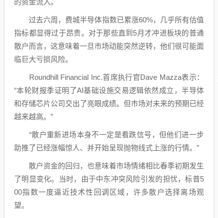
的资金流入。
过去六周，费城
半导体
指数已累涨60%，几乎所有估值
指标都显得过于昂贵。对于那些直到5月才冲进板块的普通
散户而言，这意味着一旦市场动能突然逆转，他们很可能面
临巨大亏损风险。
Roundhill Financial Inc.首席执行官Dave Mazza表示：
“本轮财报季证明了AI基础设施交易逻辑依然成立，
半导体
和
存储芯片
公司交出了亮眼成绩。但市场对未来的预期已经
越来越高。”
“散户重新进场本身不一定是看跌信号，但他们进一步
助推了已经涨幅惊人、并开始呈现抛物线式上涨的行情。”
散户资金的回归，也意味着市场情绪相比春季初期发生
了明显变化。当时，由于中东冲突风险引发的担忧，标普5
00指数一度逼近技术性回调区域，许多散户选择离场观
望。