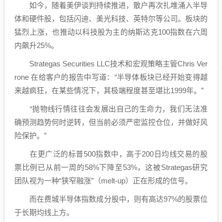
如今，随着美伊谈判持续推进，散户再次扎堆涌入
半导
体
和硬件股，包括
闪迪
、
美光科技
、
英特尔
等公司。板块的
猛烈上涨，也推动以科技股为主的
纳斯达克
100指数在六周
内飙升25%。
Strategas Securities LLC技术和宏观策略主管Chris Ver
rone 在给客户的报告中写道：“半导体板块已经开始变得越
来越疯狂，在某些情况下，其极端程度甚至堪比1999年。”
“抛物线行情往往会发展出自己的生命力，我们无法准
确预测趋势何时逆转，但当前必须严密监控仓位，并做好风
险保护。”
在更广泛的标普500指数中，高于200日均线交易的股
票比例已从前一周的58%下降至53%，这被Strategas研究
团队视为一种“狭窄融涨”（melt-up）正在形成的信号。
而在费城半导体指数成分股中，则有高达97%的股票位
于长期均线上方。