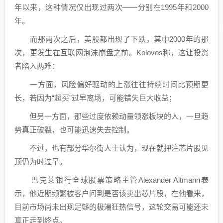
年以来，这种情况仅出现过两次——分别在1995年和2000
年。
而那两次之后，美股都出现了下跌，其中2000年的那
次，更发生在互联网泡沫崩盘之前。Kolovos称，这让投资
者陷入两难：
一方面，风险偏好驱动的上涨往往持续时间比预期更
长，若因为“超买”过早离场，可能错失巨大收益；
但另一方面，那些过度依赖动量领涨板块的人，一旦趋
势真正破裂，也可能迅速失去控制。
不过，也有部分华尔街人士认为，现在就押注芯片股见
顶仍为时过早。
巴克莱
银行
全球股票策略主管Alexander Altmann表
示，他近期频繁被客户问到是否该卖出芯片股，在他看来，
目前市场尚未出现足够的极端狂热信号，这轮交易可能还未
真正走到终点。