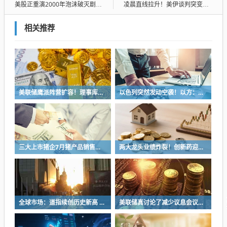
美股正重演2000年泡沫破灭剧本？“大空头”再发警告：纳指100将迎重大逆转！
凌晨直线拉升！美伊谈判突变！特朗普最新发声
相关推荐
美联储鹰派阵营扩容！理事库克称已准备支持加息
以色列突然发动空袭！以方：被迫采取武力行动！内塔尼亚胡“叫板”特朗普
三大上市猪企7月猪产品销售收入环比均增长同比均减少
两大龙头业绩炸裂！创新药迎商业化兑现与出海共振 多股获融资客青睐(名单)
全球市场：道指续创历史新高 纳指跌近1% SpaceX跌超13% 现货黄金涨超4%
美联储真讨论了减少议息会议次数？华尔街担忧：更动荡行情将至！