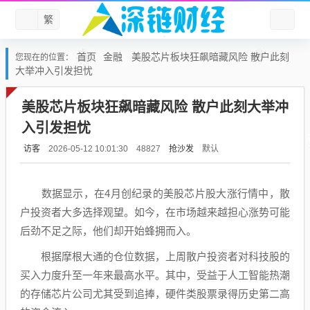
繁
首页
金融
美股芯片板块狂飙暗藏风险 散户此刻
您现在的位置：
大举冲入引发担忧
美股芯片板块狂飙暗藏风险 散户此刻大举冲
入引发担忧
访客
抢沙发
默认
2026-05-12 10:01:30
48827
数据显示，在4月创纪录的美股芯片股大涨行情中，散
户投资者大多选择观望。如今，在市场越来越担心涨势可能
后劲不足之际，他们却开始蜂拥而入。
根据
摩根大通
的仓位数据，上周散户投资者对科技股的
买入力度升至一年来最高水平。其中，受益于
人工智能
热潮
的
存储芯片
公司尤其受到追捧，硬件类股票录得历史第二高