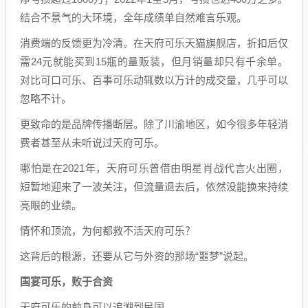
结合不景气的大环境，全年成绩单自然难言乐观。
消费端的反馈更为冷清。在天府可乐天猫旗舰店，折扣后仅
需24元就能买到15瓶的量贩装，但月销量却只有千余单。
对比可口可乐、百事可乐动辄数以万计的成交量，几乎可以
忽略不计。
更致命的是品牌传播断层。除了川渝地区，如今很多年轻消
费者甚至从未听说过天府可乐。
哪怕是在2021年，天府可乐曾借由明星肖战代言火出圈，
短暂地迎来了一波关注，但流量退去后，依然没能换来持续
亮眼的业绩。
情怀和顶流，为何都救不活天府可乐？
这背后的根源，还要从它与外资的那场“噩梦”说起。
国宴可乐，败于合资
天府可乐的前身可以追溯到民国。