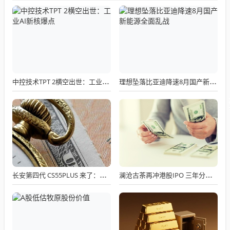
中控技术TPT 2横空出世：工业AI新核爆点
理想坠落比亚迪降速8月国产新能源全面乱战
长安第四代 CS55PLUS 来了：限时 7.89 万起，零重力座椅 + 1000 公里续航，家用 SUV 新标杆
澜沧古茶再冲港股IPO 三年分红超2亿仍难解亏损困局