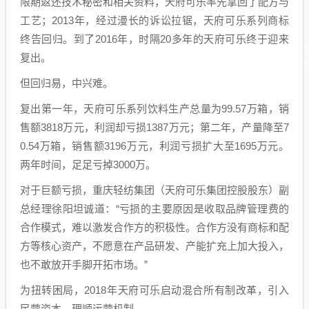
限期返还技术秘密和相关资料，天府可乐率先拿回了配方与
工艺；2013年，经过漫长的诉讼拉锯，天府可乐系列商标
终告回归。到了2016年，时隔20多年的天府可乐终于迎来
复出。
但回归易，中兴难。
复出第一年，天府可乐系列饮料生产总量为99.57万箱，销
售额3818万元，利润却亏损1387万元；第二年，产量降至7
0.54万箱，销售额3196万元，利润亏损扩大至1695万元。
两年时间，足足亏掉3000万。
对于巨额亏损，重庆轻纺集团（天府可乐集团控股股东）副
总经理徐阳坦诚道：“亏损的主要原因是收取品牌管理费的
合作模式，难以激发合作方的积极性。合作方没有商标和配
方等核心资产，不愿意在产品研发、产能扩充上加大投入，
也不敢放开手脚开拓市场。”
为扭转困局，2018年天府可乐启动混合所有制改革，引入
民营资本，理顺运营机制。