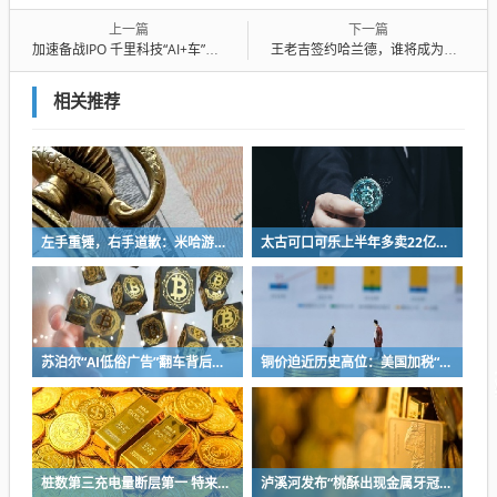
上一篇
下一篇
加速备战IPO 千里科技“AI+车”利润却锐减
王老吉签约哈兰德，谁将成为世界杯营销的“黑马”
相关推荐
左手重锤，右手道歉：米哈游陷入彷徨
太古可口可乐上半年多卖22亿+，中国内地市场贡献超7成
苏泊尔“AI低俗广告”翻车背后：83%外资全盘掌控，陷入流量内卷、质量频发的负循环
铜价迫近历史高位：美国加税“抢铜”、中国立法保护
桩数第三充电量断层第一 特来电们为什么赢不了滴滴？
泸溪河发布“桃酥出现金属牙冠”事件调查结论：视频情况不属实，当事人已主动删除致歉