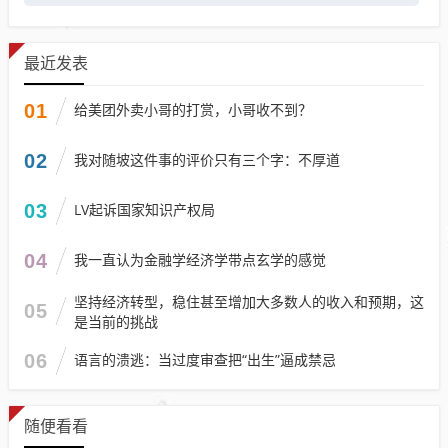
最近发表
01
给美团外卖小哥的打赏，小哥收不到？
02
我对随坡这件事的评价只有三个字：不厚道
03
LV起诉国家知识产权局
04
我一直认为金融学经济学带点玄学的感觉
坚持经济转型，稳住甚至增加大多数人的收入和预期，这
05
是当前的挑战
06
语言的溃逃：当过度审查把“出生”逼成禁忌
随便看看