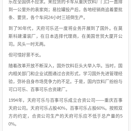
乐在全国供不应求。来拉货的卡车从重庆饮料厂门口一直排
到一公里外的袁家岗；易拉罐投产后，各地经销商追着要批
条、要货，各个车间24小时三班倒生产。
到了90年代，天府可乐还一度将业务开展到了国外。在莫
斯科建灌装厂，在日本选择代理商，在美国世贸大厦开公
司。风头一时无两。
但可惜好景不长。
随着改革开放不断深入，国外饮料巨头大举入华。当时，国
内相关部门和企业试图通过合资形式，学习国外先进管理经
验，弥补自身市场竞争力的不足。于是，国内饮料厂纷纷与
可口可乐、百事可乐合资建厂。
1994年，天府可乐与百事可乐成立合资公司——重庆百事
天府公司。天府可乐占股40%，百事可乐占股60%。按照双
方的约定，合资公司生产的天府可乐应不低于总产量的5
0%。