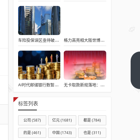
车险投保误区亟待破解 专家支招：按需配置避免“无效买单”
格力高亮相大阪世博会 展百年健康美味创新
净利增
466%、
海外收
下一篇
AI时代邮储银行数智化转型新突破
无卡取款新规落地：双重验证 + 限额管控，数字凭证安全成核心
入3.66
亿，重
组蛋白
标签列表
龙头二
闯港交
公司
(587)
亿元
(1681)
都是
(784)
所
的是
(461)
中国
(1743)
也是
(311)