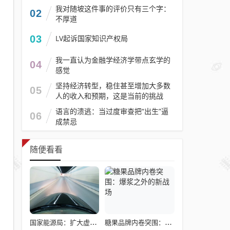
我对随坡这件事的评价只有三个字：
02
不厚道
03
LV起诉国家知识产权局
我一直认为金融学经济学带点玄学的
04
感觉
坚持经济转型，稳住甚至增加大多数
05
人的收入和预期，这是当前的挑战
语言的溃逃：当过度审查把“出生”逼
06
成禁忌
随便看看
国家能源局：扩大虚拟电厂聚合规模 拓展车网互动应用
糖果品牌内卷突围：爆浆之外的新战场