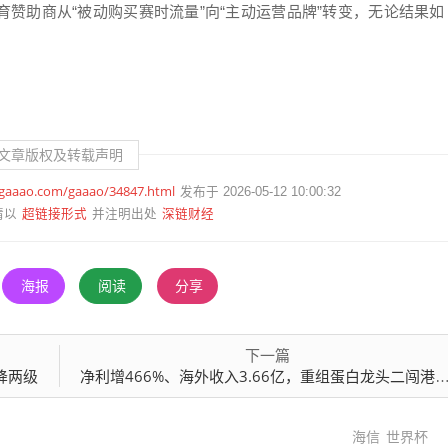
赞助商从“被动购买赛时流量”向“主动运营品牌”转变，无论结果如
文章版权及转载声明
.gaaao.com/gaaao/34847.html
发布于 2026-05-12 10:00:32
超链接形式
深链财经
请以
并注明出处
海报
阅读
分享
下一篇
降两级
净利增466%、海外收入3.66亿，重组蛋白龙头二闯港交所
海信
世界杯