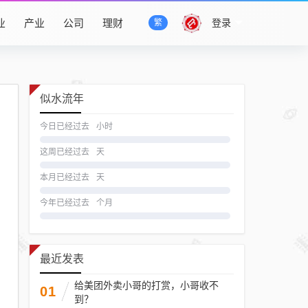
业
产业
公司
理财
登录
繁
似水流年
今日已经过去
小时
这周已经过去
天
本月已经过去
天
今年已经过去
个月
最近发表
给美团外卖小哥的打赏，小哥收不
01
到？