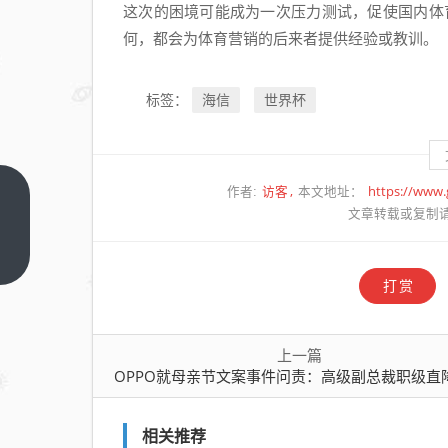
这次的困境可能成为一次压力测试，促使国内体育
何，都会为体育营销的后来者提供经验或教训。
海信
世界杯
标签：
访客
https://www
作者:
本文地址：
OPPO
文章转载或复制
就母
亲节
上一
篇
文案
打赏
事件
问
上一篇
责：
OPPO就母亲节文案事件问责：高级副总裁职级直
高级
副总
裁职
相关推荐