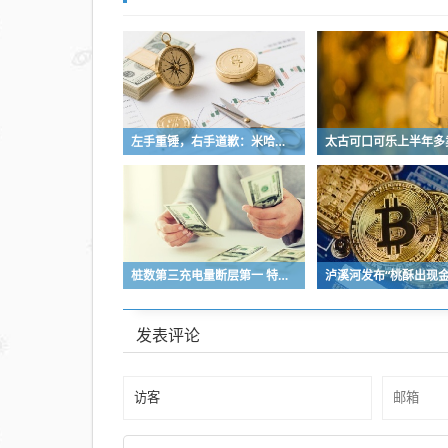
级直
降两
级
左手重锤，右手道歉：米哈游陷入彷徨
桩数第三充电量断层第一 特来电们为什么赢不了滴滴？
发表评论