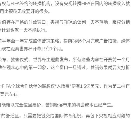
与FIFA签约的转播机构，没有央视转播FIFA在国内的转播收入就
费用比颗粒无收要好的很多。
值存在严格的时效窗口，央视与FIFA的谈判一天不落地，版权分销
销计划也就一天不能执行。
前半年至一年完成整体营销策略；提前3到6个月完成广告拍摄、媒体
而现在距离世界杯开幕只有1个月。
公布、抽签仪式、世界杯主题曲发布，所有这些内容在开赛前一个月
牌在观众心中的第一印象，这个窗口一旦错过，营销效果就要大打折
IFA全球合作伙伴的联想仅“入场费”便有1.5亿美元，作为第二档官
亿美元左右。
可能难以完全值回票价，营销断层带来的机会成本已经产生。
看”的舒适区，只需要把钱交给国际体育组织，再包下央视相应时段的