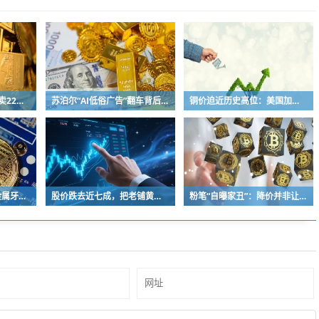
太古可口可乐上半年多卖22亿+，中国内地市场贡献超7成
苏泊尔“AI低俗广告”翻车背后：83%外资全盘掌控，陷入流量内卷、质量频发的负循环
铜价迫近历史高位：美国加税“抢铜”、中国立法保护
泸溪河发布“桃酥出现金属牙冠”事件调查结论：视频情况不属实，当事人已主动删除致歉
股价跌去近七成，把老铺黄金当“奢侈品”抢的支持者不买单了
粉笔“自曝家丑”：降价并非让利，模仿同行产品弄巧成拙，同步推出历史学员退费方案