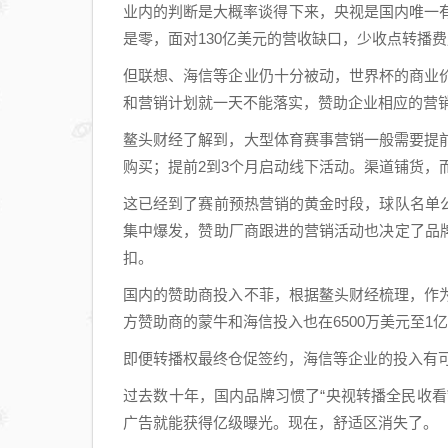
业内的判断是大概率谈得下来，央视是国内唯一有权
是零，面对130亿美元的营收缺口，少收点转播
但联想、海信等企业仍十分被动，世界杯的商业价
和营销计划就一天不能落实，赞助企业相应的营
鳌头财经了解到，大型体育赛事营销一般需要提
购买；提前2到3个月启动线下活动。渠道铺货，
这已经到了赛前预热营销的黄金时段，球队名单
集中爆发，赞助厂商跟进的营销活动也决定了品
扣。
国内的赞助商投入不菲，根据鳌头财经梳理，作为F
方赞助商的蒙牛和海信投入也在6500万美元至1
即便转播权最终仓促签约，海信等企业的投入有
过去数十年，国内品牌习惯了“央视转播全民收
广告就能获得亿级曝光。现在，舒适区消失了。