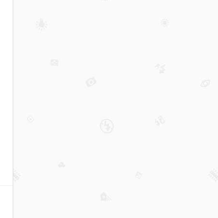
碗让
餐饮
大牌
集体
“上
头”？