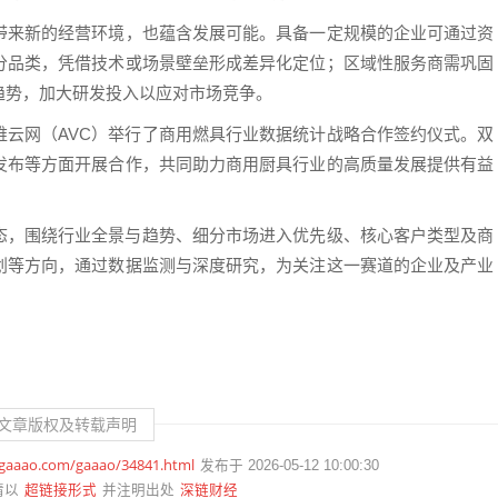
带来新的经营环境，也蕴含发展可能。具备一定规模的企业可通过资
分品类，凭借技术或场景壁垒形成差异化定位；区域性服务商需巩固
趋势，加大研发投入以应对市场竞争。
维云网（AVC）举行了商用燃具行业数据统计战略合作签约仪式。双
发布等方面开展合作，共同助力商用厨具行业的高质量发展提供有益
动态，围绕行业全景与趋势、细分市场进入优先级、核心客户类型及商
划等方向，通过数据监测与深度研究，为关注这一赛道的企业及产业
文章版权及转载声明
.gaaao.com/gaaao/34841.html
发布于 2026-05-12 10:00:30
超链接形式
深链财经
请以
并注明出处