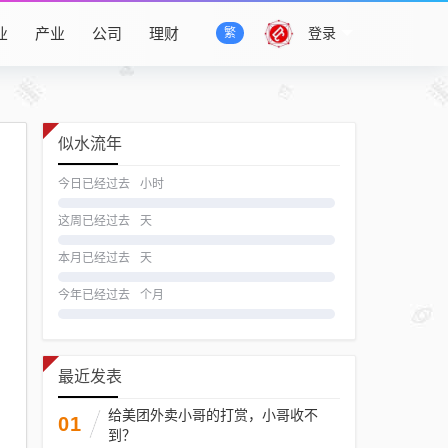
业
产业
公司
理财
登录
繁
似水流年
今日已经过去
小时
这周已经过去
天
本月已经过去
天
今年已经过去
个月
最近发表
给美团外卖小哥的打赏，小哥收不
01
到？