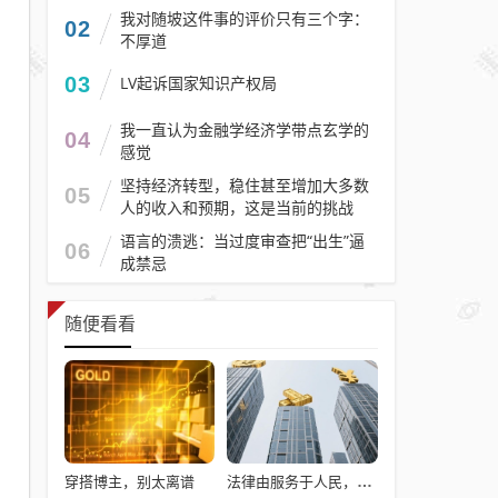
我对随坡这件事的评价只有三个字：
02
不厚道
03
LV起诉国家知识产权局
我一直认为金融学经济学带点玄学的
04
感觉
坚持经济转型，稳住甚至增加大多数
05
人的收入和预期，这是当前的挑战
语言的溃逃：当过度审查把“出生”逼
06
成禁忌
随便看看
穿搭博主，别太离谱
法律由服务于人民，变成了服务于法学届