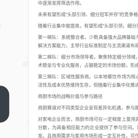
中逐渐发挥筛选作用。
未来有望形成“头部引领、细分冠军并存”的竞争
随着行业集中度提高，有望形成“头部引领，细分
第一梯队：系统整合者。少数具备强大品牌基础与
解决方案能力，主导行业标准制定与主流渠道布
第二梯队：细分市场领导者。聚焦特定细分领域
术壁垒与专业化服务，占据稳定的市场份额，形
第三梯队：区域性服务商。以本地餐饮市场为核
活性及成本优势维持生存，但随着行业集中化推
商厨市场的战略价值与参与路径
NASA
的捧
商厨赛道对不同类型企业呈现差异化机遇，参与
杀陷
上一
对家电企业而言，商厨市场可在一定程度上复用
篇
阱：
分散，为具备相应能力的企业提供了参与空间。家
别让
发。且商用需求与家用市场形成一定互补性，可
舆论