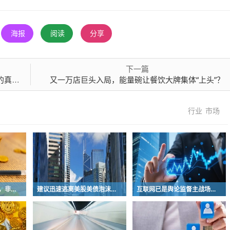
海报
阅读
分享
下一篇
差距
又一万店巨头入局，能量碗让餐饮大牌集体“上头”？
行业
市场
卧铺车设计早就过时啦，非常不具备人性化
建议迅速逃离美股美债泡沫，AI正加速而非延缓其泡沫破裂
互联网已是舆论监督主战场，让我们用这五点珍惜它