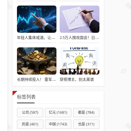
年轻人集体戒酒，让“老登”酒企的天快塌了
2.5万人围攻国会！日本民众怒了：让她下台！
穿搭博主，别太离谱
长期持续投入！ 雷军：小米7篇论文入选国际顶级会议AAAI
标签列表
公司
(587)
亿元
(1681)
都是
(784)
的是
(461)
中国
(1743)
也是
(311)