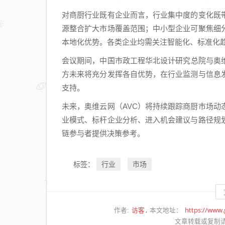
狂欢
对商厨行业既有企业而言，行业集中度的变化既
遮蔽
源整合扩大市场覆盖范围；中小型企业可聚焦细
了中
本地化优势。各类企业均需关注智能化、标准化
美航
会议期间，中国市政工程华北设计研究总院与奥
天的
方未来将充分发挥各自优势，在行业监测与信息
真实
支持。
差距
未来，奥维云网（AVC）将持续跟踪商厨市场
业模式、标杆企业分析、进入机会建议与路径规
链参与者提供决策参考。
行业
市场
标签：
访客
https://www
作者:
本文地址：
文章转载或复制