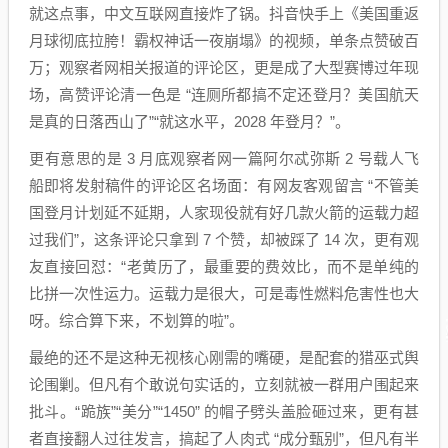
就这点事，中文互联网直接炸了锅。抖音快手上《美国重返
月球彻底拉胯！霸权神话一夜崩塌》的视频，单条点赞破百
万；观察者网相关报道的评论区，更是成了大型赛博过年现
场，高赞评论清一色是 “连厕所都搞不定还登月？美国航天
是真的日落西山了”“就这水平，2028 年登月？”。
更有意思的是 3 月底观察者网一篇阿尔忒弥斯 2 号载人飞
船即将发射稿件的评论区名场面：有网友客观留言 “不管美
国登月计划延不延期，人家现役就有好几款火箭的运载力超
过我们”，这条评论只拿到 7 个赞，却被踩了 14 次，更有观
友直接回怼：“老黄历了，最重要的费效比，而不是单纯的
比拼一次性运力。运载力是很大，可是毒性燃料危害性也大
呀。综合算下来，不划算的啦”。
最绝的还不是这种无视核心刚需的嘴硬，是配套的猎巫式舆
论围剿。但凡有个敢说句实话的，立刻就被一群用户围起来
批斗。“跪族”“美分”“1450” 的帽子劈头盖脸砸过来，更有甚
者直接翻人过往发言，搞起了人肉式 “成分甄别”，但凡有半