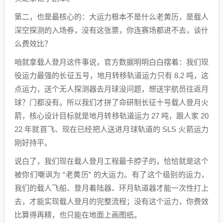
第二，也是最核心的：大运力根本不是什么老黄历，是载人
深空探测的入场券，没有这张票，你连赛场都进不去，谈什
么费效比？
咱就拿载人登月这件事说，官方数据明明白白摆着：我们现
役运力最强的长征五号，地月转移轨道运力只有 8.2 吨，这
点运力，送个无人探测器去月球没问题，想送宇航员往返月
球？门都没有。所以我们才拼了命研制长征十号载人登月火
箭，核心设计目标就是地月转移轨道运力 27 吨，跟人家 20
22 年就首飞、现在已经把人送进月球轨道的 SLS 火箭运力
刚好持平。
说白了，我们现在载人登月工程最卡脖子的，恰恰就是这个
被你们嘲讽为 “老黄历” 的大运力。有了这个级别的运力，
我们的载人飞船、登月着陆器、环月轨道器才能一次性打上
去，才能实现载人登月的完整流程；没有这个运力，你费效
比算得再精，也只能在地面上画图纸。