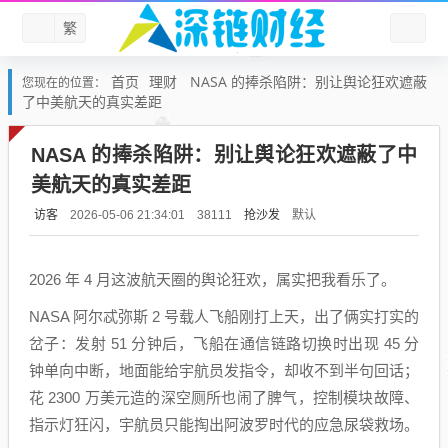
繁
首页
理财
NASA 的捧杀陷阱：别让舆论狂欢遮蔽
您现在的位置：
了中美航天的真实差距
NASA 的捧杀陷阱：别让舆论狂欢遮蔽了中
美航天的真实差距
访客
抢沙发
默认
2026-05-06 21:34:01
38111
2026 年 4 月这波航天圈的舆论狂欢，属实把我看乐了。
NASA 阿尔忒弥斯 2 号载人飞船刚打上天，出了俩实打实的
岔子：发射 51 分钟后，飞船在通信链路切换时出现 45 分
钟单向中断，地面能给宇航员发指令，却收不到半句回话；
花 2300 万美元造的深空厕所也闹了脾气，控制模块故障、
指示灯狂闪，宇航员只能掏出阿波罗时代的应急尿袋救场。