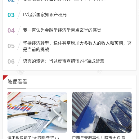
03
LV起诉国家知识产权局
04
我一直认为金融学经济学带点玄学的感觉
坚持经济转型，稳住甚至增加大多数人的收入和预期，这
05
是当前的挑战
06
语言的溃逃：当过度审查把“出生”逼成禁忌
随便看看
这不也说明了“大器晚成”是小概率事件吗？
巴西黑天鹅事件！股市大跌 货币重挫约2.5%