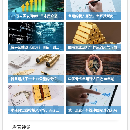
2.5万人围攻国会！日本民众怒了：让她下台！
曾经的街头顶流，土耳其烤肉为什么消失了？
贾平凹擅改《延河》刊名，到底错在哪里？这三点才是问题的关键
回看我国近几年养成的风气习惯
我曾经找了一个22公里的岗位，坚持了2个星期就坚持不下去了
中国青少年足球人口近30年是断崖式下降
小孩哥觉得哈基米可怜，买了火腿肠喂哈基米，结果哈基米直接叼走他的鹦鹉…
我一点都不怀疑中国足球的未来
发表评论