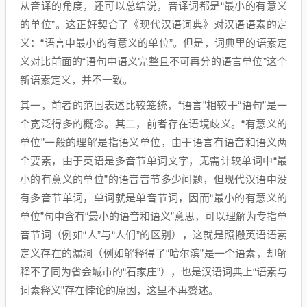
从音译的角度，还可以总结说，音译词都是“最小的有意义
的单位”。这正好契合了《现代汉语词典》对汉语语素的定
义：“语言中最小的有意义的单位”。但是，词典里的语素定
义对比前面的“语句中语义完整且不可再分的语言单位”这个
新语素定义，并不一致。
其一，前者的范围表述比较笼统，“语言”相较于“语句”是一
个宽泛得多的概念。其二，前者存在语境歧义。“有意义的
单位”一般的理解是指语义单位，由于语言有语音和语义两
个要素，由于英语是多音节单词文字，无需计较单词中“最
小的有意义的单位”的语音音节多少问题，但现代汉语中没
有多音节单词，单词就是单音节词，因而“最小的有意义的
单位”句中含有“最小的语音和语义”意思，可以理解为专指单
音节词（例如“人”与“人们”的区别），这就是照搬英语语素
定义存在的漏洞（例如解释得了“哈尔滨”是一个语素，却解
释不了同为省会城市的“石家庄”），也是汉语词典上“语素与
词素释义”存在悖论的原因，这里不再赘述。