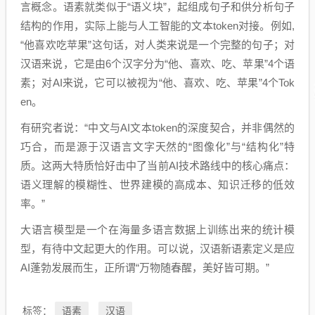
言概念。语素就类似于“语义块”，起组成句子和供分析句子
结构的作用，实际上能与人工智能的文本token对接。例如,
“他喜欢吃苹果”这句话，对人类来说是一个完整的句子；对
汉语来说，它是由6个汉字分为“他、喜欢、吃、苹果”4个语
素；对AI来说，它可以被视为“他、喜欢、吃、苹果”4个Tok
en。
有研究者说：“中文与AI文本token的深度契合，并非偶然的
巧合，而是源于汉语言文字天然的“图像化”与“结构化”特
质。这两大特质恰好击中了当前AI技术路线中的核心痛点：
语义理解的模糊性、世界建模的高成本、知识迁移的低效
率。”
大语言模型是一个在海量多语言数据上训练出来的统计模
型，有待中文起更大的作用。可以说，汉语新语素定义是应
AI蓬勃发展而生，正所谓“万物随春醒，美好皆可期。”
语素
汉语
标签：