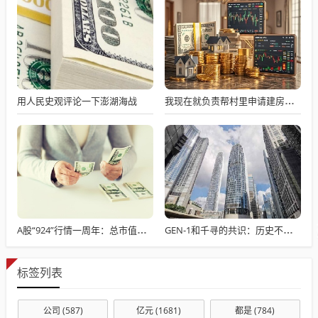
用人民史观评论一下澎湖海战
我现在就负责帮村里申请建房的工作，现在村里不是盖不起，是没地没指标！
A股“924”行情一周年：总市值增长36万亿元 逾1400只个股涨超100％ 你翻倍了吗？
GEN-1和千寻的共识：历史不会重复，但具身智能正在押韵Transformer
标签列表
公司
(587)
亿元
(1681)
都是
(784)