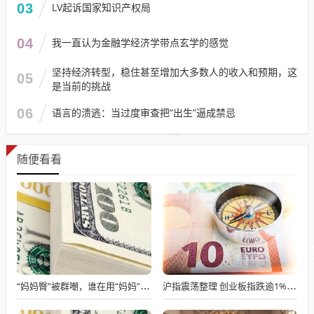
03
LV起诉国家知识产权局
04
我一直认为金融学经济学带点玄学的感觉
坚持经济转型，稳住甚至增加大多数人的收入和预期，这
05
是当前的挑战
06
语言的溃逃：当过度审查把“出生”逼成禁忌
随便看看
“妈妈臀”被群嘲，谁在用“妈妈”污名身体？
沪指震荡整理 创业板指跌逾1% 创新药概念股走强