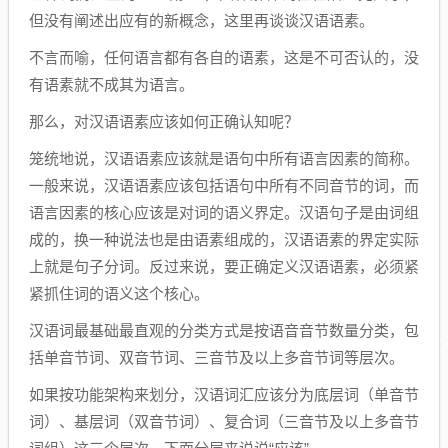
但没有阐述出应有的新概念，这里再谈谈汉语语素。
不言而喻，任何语言都有各自的语素，这是不可否认的，没
有语素就不成其为语言。
那么，对汉语语素应该如何正确认知呢？
笼统地说，汉语语素应该就是语句中所有语言因素的简称。
一般来说，汉语语素应该包括语句中所有不同音节的词，而
语言因素的核心应该是对词的语义界定。汉语句子是由词组
成的，换一种说法也是由语素组成的，汉语语素的界定实际
上就是句子分词。反过来说，要正确定义汉语语素，必须紧
紧抓住词的语义这个核心。
汉语词最基础最直观的分类方式是按语音音节数量分类，包
括单音节词、双音节词、三音节及以上多音节词等层次。
如果按功能架构来划分，汉语词汇应该分为底层词（单音节
词）、基层词（双音节词）、复合词（三音节及以上多音节