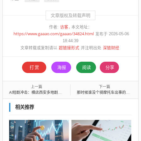
文章版权及转载声明
访客
作者:
本文地址：
https://www.gaaao.com/gaaao/34824.html
发布于 2026-05-06
18:44:39
超链接形式
深链财经
文章转载或复制请以
并注明出处
打赏
海报
阅读
分享
上一篇
下一篇
AI短剧冲击：横店西安多地剧组解散，中腰部演员片酬腰斩
那时候谁没个骑摩托车出事的朋友
相关推荐