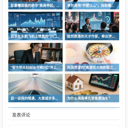
彭慕曦面临的绝非“高高举起，轻轻放下”
承包商场“半壁江山”，自助餐为什么越开越多？
说说在东航飞机上喷粪的“沙门世家”
陡然跌落的天才作家，牵出学界一个惊人的造假联盟
“邹市明夫妇创业亏掉2亿”冲上热搜！妻子冉莹颖自曝多个项目关停，不得不卖房偿债！
何其荒谬的“真理在大炮射程之内”
说一说我的境遇，大家或许多少能对于长沙这座城的人事物有些体会
为什么海南率先禁售燃油车？
发表评论