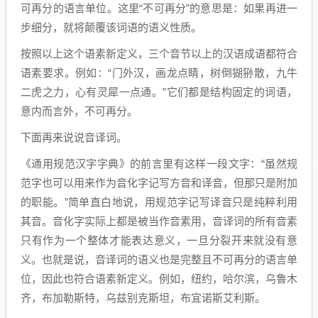
可再分的语言单位。这里“不可再分”的意思是：如果再进一
步细分，就将颠覆该词语的语义性质。
按照以上这个语素新定义，三个音节以上的汉语成语都符合
语素要求。例如：“门外汉，画龙点睛，树倒猢狲散，九牛
二虎之力，心有灵犀一点通。”它们都是结构固定的词语，
意内而言外，不可再分。
下面再来说说音译词。
《通用规范汉字字典》的前言里有这样一段文字：“虽然规
范字也可以用来作为音化字记写方音和译音，但那只是附加
的职能。”简单直白地说，用规范字记写译音只是纯粹利用
其音。音化字实际上都是被当作音素用，音译词的所有音素
只有作为一个整体才能表达意义，一旦分裂开来就没有意
义。也就是说，音译词的语义也是完整且不可再分的语言单
位，因此也符合语素新定义。例如，纽约，哈尔滨，乌鲁木
齐，布加勒斯特，乌兹别克斯坦，布宜诺斯艾利斯。