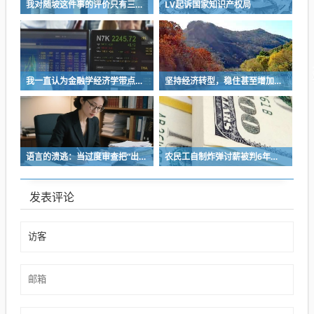
我对随坡这件事的评价只有三个字：不厚道
LV起诉国家知识产权局
我一直认为金融学经济学带点玄学的感觉
坚持经济转型，稳住甚至增加大多数人的收入和预期，这是当前的挑战
语言的溃逃：当过度审查把“出生”逼成禁忌
农民工自制炸弹讨薪被判6年：14次往返20个月奔波，5.6万欠薪将普通人逼上绝路
发表评论