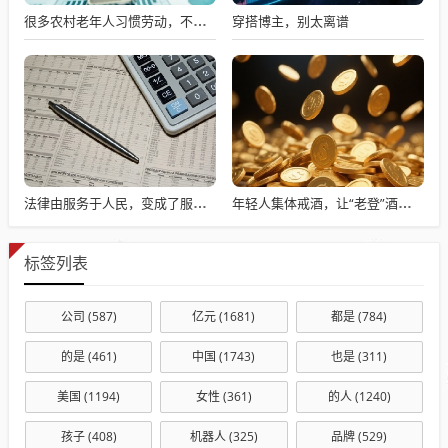
穿搭博主，别太离谱
很多农村老年人习惯劳动，不劳动就会闲出病来
法律由服务于人民，变成了服务于法学届
年轻人集体戒酒，让“老登”酒企的天快塌了
标签列表
公司
(587)
亿元
(1681)
都是
(784)
的是
(461)
中国
(1743)
也是
(311)
美国
(1194)
女性
(361)
的人
(1240)
孩子
(408)
机器人
(325)
品牌
(529)