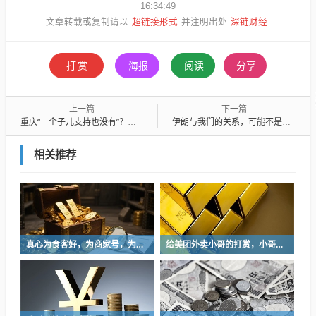
16:34:49
超链接形式
深链财经
文章转载或复制请以
并注明出处
打赏
海报
阅读
分享
上一篇
下一篇
重庆“一个子儿支持也没有”？该有一个官方态度正面回应张雪！
伊朗与我们的关系，可能不是你想的那样
相关推荐
真心为食客好，为商家号，为餐饮业好，难道不是应该私下切磋？
给美团外卖小哥的打赏，小哥收不到？