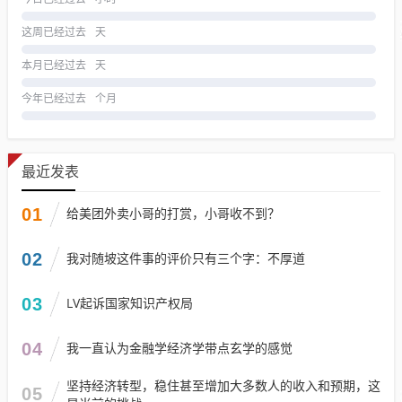
这周已经过去
天
本月已经过去
天
今年已经过去
个月
最近发表
01
给美团外卖小哥的打赏，小哥收不到？
02
我对随坡这件事的评价只有三个字：不厚道
03
LV起诉国家知识产权局
04
我一直认为金融学经济学带点玄学的感觉
坚持经济转型，稳住甚至增加大多数人的收入和预期，这
05