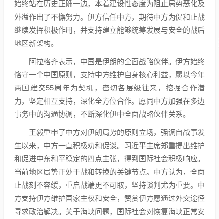
始终站在历史正确一边，本着建设性态度为阻止局势恶化及
外溢作出了不懈努力。伊方信任中方，期待中方为促和止战
继续发挥积极作用，并支持建立能够统筹发展与安全的战后
地区新架构。
阿拉格齐表示，中国是伊朗的全面战略伙伴。伊方始终
恪守一个中国原则，支持中方维护自身核心利益，愿以今年
两国建交55周年为契机，密切各层级往来，挖掘合作潜
力，坚定相互支持，深化全方位合作。愿同中方加强在多边
事务中的沟通协调，不断深化伊中全面战略伙伴关系。
王毅重申了中方对伊朗局势的原则立场，强调自战事发
生以来，中方一直积极劝和促谈。习近平主席郑重提出维护
和促进中东和平稳定的四点主张，得到国际社会积极响应。
当前地区局势正处于战和转换的关键节点。中方认为，全面
止战刻不容缓，重启战端更不可取，坚持谈判尤为重要。中
方支持伊方维护国家主权和安全，赞赏伊方愿通过外交途径
寻求政治解决。关于海峡问题，国际社会对恢复海峡正常安