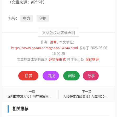
（文章来源：新华社）
中方
伊朗
标签：
文章版权及转载声明
访客
作者:
本文地址：
https://www.gaaao.com/gaaao/34744.html
发布于 2026-05-06
16:00:25
超链接形式
深链财经
文章转载或复制请以
并注明出处
打赏
海报
阅读
分享
上一篇
下一篇
深圳楼市放大招！地产股集体走高 业绩改善+融资客加仓股名单来了
AI硬件史诗级暴涨！AI应用50强出炉（附名单）
相关推荐