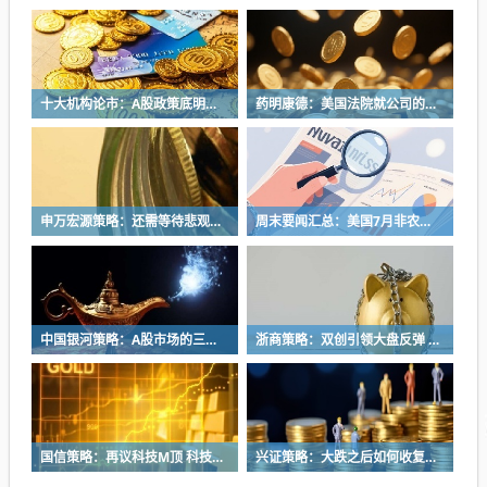
十大机构论市：A股政策底明确 科技第二波何时来？
药明康德：美国法院就公司的初步禁令动议作出裁决
申万宏源策略：还需等待悲观持仓出清
周末要闻汇总：美国7月非农数据意外转负 美联储加息动力骤减
中国银河策略：A股市场的三个验证窗口
浙商策略：双创引领大盘反弹 进二不追高 退一逢低配
国信策略：再议科技M顶 科技第二波何时来？
兴证策略：大跌之后如何收复失地 三类典型案例