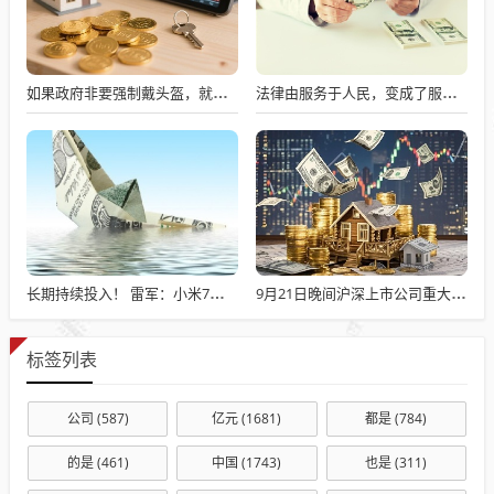
如果政府非要强制戴头盔，就得先让电动自行车有个放头盔的地方
法律由服务于人民，变成了服务于法学届
长期持续投入！ 雷军：小米7篇论文入选国际顶级会议AAAI
9月21日晚间沪深上市公司重大事项公告最新快递
标签列表
公司
(587)
亿元
(1681)
都是
(784)
的是
(461)
中国
(1743)
也是
(311)