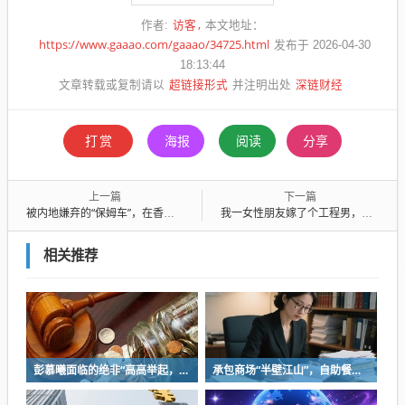
访客
作者:
本文地址：
https://www.gaaao.com/gaaao/34725.html
发布于 2026-04-30
18:13:44
超链接形式
深链财经
文章转载或复制请以
并注明出处
打赏
海报
阅读
分享
上一篇
下一篇
被内地嫌弃的“保姆车”，在香港杀疯了
我一女性朋友嫁了个工程男，男的也有类似问题，一直做试管
相关推荐
彭慕曦面临的绝非“高高举起，轻轻放下”
承包商场“半壁江山”，自助餐为什么越开越多？