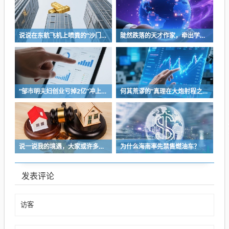
说说在东航飞机上喷粪的“沙门世家”
陡然跌落的天才作家，牵出学界一个惊人的造假联盟
“邹市明夫妇创业亏掉2亿”冲上热搜！妻子冉莹颖自曝多个项目关停，不得不卖房偿债！
何其荒谬的“真理在大炮射程之内”
说一说我的境遇，大家或许多少能对于长沙这座城的人事物有些体会
为什么海南率先禁售燃油车？
发表评论