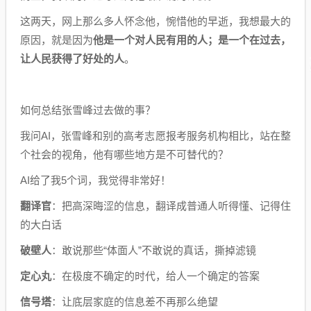
这两天，网上那么多人怀念他，惋惜他的早逝，我想最大的
原因，就是因为
他是一个对人民有用的人；是一个在过去，
让人民获得了好处的人
。
如何总结张雪峰过去做的事？
我问AI，张雪峰和别的高考志愿报考服务机构相比，站在整
个社会的视角，他有哪些地方是不可替代的？
AI给了我5个词，我觉得非常好！
翻译官
：把高深晦涩的信息，翻译成普通人听得懂、记得住
的大白话
破壁人
：敢说那些“体面人”不敢说的真话，撕掉滤镜
定心丸
：在极度不确定的时代，给人一个确定的答案
信号塔
：让底层家庭的信息差不再那么绝望