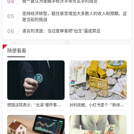
04
我一直认为金融学经济学带点玄学的感觉
坚持经济转型，稳住甚至增加大多数人的收入和预期，这
05
是当前的挑战
06
语言的溃逃：当过度审查把“出生”逼成禁忌
随便看看
德国法院表示：“北溪”爆炸事件是乌克兰情报机构所为
对科技圈，小红书是个「新绿洲」