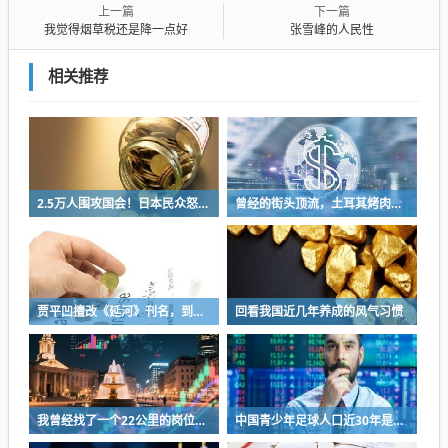
上一篇
下一篇
我觉得烟草税还是降一点好
张雪峰的人民性
相关推荐
2.5万人围攻国会！日本民众怒了：让她下台！
曾经的街头顶流，土耳其烤肉为什么消失了？
贾平凹擅改《延河》刊名，到底错在哪里？这三点才是问题的关键
回看我国近几年养成的风气习惯
我曾经找了一个22公里的岗位，坚持了2个星期就坚持不下去了
中国青少年足球人口近30年是断崖式下降