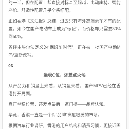
的一半，但在配置上却直接对标甚至超越，电动座椅、智能
座舱、舒适性配置几乎全系标配。
正如香港《文汇报》总结，过去只有海外高端豪车才有的配
置，如今在国产电动车上成为“标配”，而价格却只需要30%
到50%。
曾经由埃尔法定义的“保姆车时代”，正在被一批国产电动M
PV重新改写。
03
坐稳C位，还差点火候
从产品力和销量上来看，从销量来看，国产MPV已经在香
港打开局面。
真正坐稳位置，还差点最后一道门槛——品牌认知。
毕竟，香港一直是一个对“品牌”高度敏感的市场。
根据汽车行业调研，香港的用户结构和消费习惯，更接近国