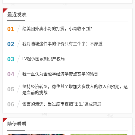
最近发表
01
给美团外卖小哥的打赏，小哥收不到？
02
我对随坡这件事的评价只有三个字：不厚道
03
LV起诉国家知识产权局
04
我一直认为金融学经济学带点玄学的感觉
坚持经济转型，稳住甚至增加大多数人的收入和预期，这
05
是当前的挑战
06
语言的溃逃：当过度审查把“出生”逼成禁忌
随便看看