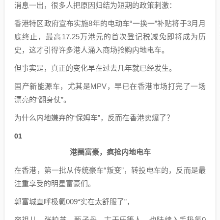
消息一出，很多人把原因归结为短期的政策刺激：
香港特区政府宣布实施8年的电动车“一换一”补贴将于3月月
底终止，最高17.25万港元的首次登记税减免即将成为历
史，这才引得许多港人涌入商场抢购内地电车。
但事实是，真正的变化早在过去几年就已经发生。
国产新能源车，尤其是MPV，早已在香港市场打完了一场
漂亮的“翻身仗”。
为什么内地嫌弃的“保姆车”，反而在香港卖爆了？
01
港圈富豪，疯抢内地电车
在香港，第一批从传统豪车“叛变”，转投电车的，反而是最
注重享受的明星富豪们。
郭富城直呼极氪009“实在太舒服了”，
容祖儿、张柏芝、甄子丹、古天乐等人，也陆续入手极氪0